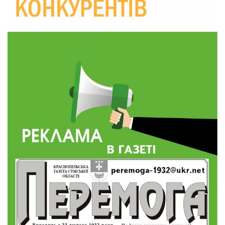
10:36
Валентина Масалітіна: «Нас тримає віра в
Перемогу і повернення додому»
28 лип
10:31
Знову біль… Знову втрата… На щиті
повертається захисник України Богдан Ємець
28 лип
16:57
Обмежено придатний, але безмежно
вмотивований: Як колишній лісівник став асом
24 лип
артилерії
16:34
490 пацієнтів та 15 відвіданих сіл: МБФ
«Альянс громадського здоров’я» підбив
24 лип
підсумки роботи мобільних клінік у Сумській
області
12:24
Покинув безпечне життя за кордоном, щоб
захистити рідну землю: пам’яті Сергія
23 лип
Балабаєнка (ВІДЕО)
08:46
Командир гармати Руслан Козирін: «Змінити
підрозділ чи бригаду – навіть думки не було»
23 лип