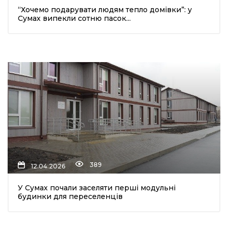
“Хочемо подарувати людям тепло домівки”: у
Сумах випекли сотню пасок...
шення
ти
389
12.04.2026
У Сумах почали заселяти перші модульні
будинки для переселенців