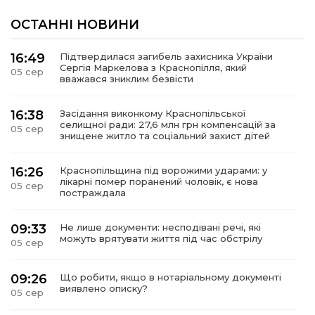
ОСТАННІ НОВИНИ
16:49
Підтвердилася загибель захисника України
Сергія Маркелова з Краснопілля, який
05 сер
вважався зниклим безвісти
16:38
Засідання виконкому Краснопільської
селищної ради: 27,6 млн грн компенсацій за
05 сер
знищене житло та соціальний захист дітей
16:26
Краснопільщина під ворожими ударами: у
лікарні помер поранений чоловік, є нова
05 сер
постраждала
09:33
Не лише документи: несподівані речі, які
можуть врятувати життя під час обстрілу
05 сер
09:26
Що робити, якщо в нотаріальному документі
виявлено описку?
05 сер