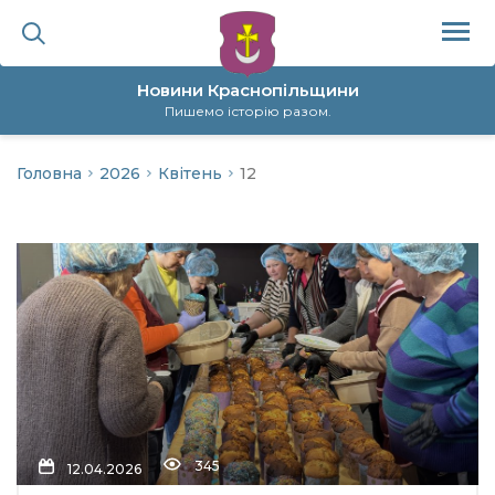
Новини Краснопільщини
Пишемо історію разом.
Головна
2026
Квітень
12
ційна політика
да
я
а
нал
345
ура
12.04.2026