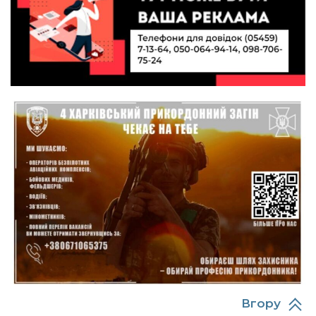
10:40
Вірний присязі до останнього подиху:
підтримайте петицію про присвоєння звання
19 лип
«Герой України» (посмертно) прикордоннику
Олександру Бойку
20:34
Кохання попри все: як українці створюють сім’ї
в реаліях 2026 року
17 лип
13:52
І волейбол, і хімія на “відмінно”: неймовірна
історія успіху випускниці з Краснопілля
15 лип
Анастасії Гонтар
13:27
НБУ вводить нову банкноту 2 000 грн із
портретом легендарного українця: що
15 лип
зміниться для наших гаманців
13:22
Гаманець у шоці: які продукти в Україні різко
подешевшали, а за що доведеться платити
15 лип
більше?
Вгору