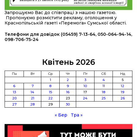
20:36
Нова кав’ярня в Сумах: як родина військового
Запрошуємо Вас до співпраці з нашою газетою.
з Краснопілля відкрила «Лев каву» за грантові
22 лип
Пропонуємо розмістити рекламу, оголошення у
кошти (ВІДЕО)
Краснопільській газеті «Перемога» Сумської області.
14:37
Захищав кордон до останнього подиху:
Телефони для довідок (05459) 7-13-64, 050-064-94-14,
пам’яті полеглого прикордонника Олександра
098-706-75-24
21 лип
Кичаня (ВІДЕО)
11:28
Від штанги до «крил»: як спорт і характер
Квітень 2026
колишнього паверліфтера гартують перемогу
21 лип
на Донеччині
Пн
Вт
Ср
Чт
Пт
Сб
Нд
1
2
3
4
5
11:19
На щиті повертається додому:
6
7
8
9
10
11
12
Краснопільська громада втратила 27-річного
21 лип
13
14
15
16
17
18
19
Захисника Сергія Балабаєнка
20
21
22
23
24
25
26
27
28
29
30
11:00
Музей, який був частиною життя
19 лип
« Бер
Тра »
10:49
Інтелектуальні злети та творчі перемоги:
історія успіху випускниці Вікторії Кондратенко
19 лип