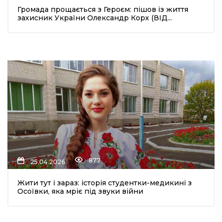
Громада прощається з Героєм: пішов із життя
захисник України Олександр Корх (ВІД...
шення
ти
877
25.04.2026
Жити тут і зараз: історія студентки-медикині з
Осоївки, яка мріє під звуки війни