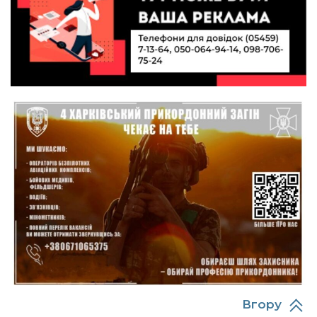
10:40
Вірний присязі до останнього подиху:
підтримайте петицію про присвоєння звання
19 лип
«Герой України» (посмертно) прикордоннику
Олександру Бойку
20:34
Кохання попри все: як українці створюють сім’ї
в реаліях 2026 року
17 лип
13:52
І волейбол, і хімія на “відмінно”: неймовірна
історія успіху випускниці з Краснопілля
15 лип
Анастасії Гонтар
13:27
НБУ вводить нову банкноту 2 000 грн із
портретом легендарного українця: що
15 лип
зміниться для наших гаманців
13:22
Гаманець у шоці: які продукти в Україні різко
подешевшали, а за що доведеться платити
15 лип
більше?
Вгору