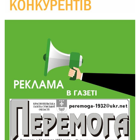
10:36
Валентина Масалітіна: «Нас тримає віра в
Перемогу і повернення додому»
28 лип
10:31
Знову біль… Знову втрата… На щиті
повертається захисник України Богдан Ємець
28 лип
16:57
Обмежено придатний, але безмежно
вмотивований: Як колишній лісівник став асом
24 лип
артилерії
16:34
490 пацієнтів та 15 відвіданих сіл: МБФ
«Альянс громадського здоров’я» підбив
24 лип
підсумки роботи мобільних клінік у Сумській
області
12:24
Покинув безпечне життя за кордоном, щоб
захистити рідну землю: пам’яті Сергія
23 лип
Балабаєнка (ВІДЕО)
08:46
Командир гармати Руслан Козирін: «Змінити
підрозділ чи бригаду – навіть думки не було»
23 лип