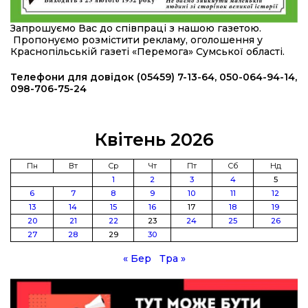
20:36
Нова кав’ярня в Сумах: як родина військового
Запрошуємо Вас до співпраці з нашою газетою.
з Краснопілля відкрила «Лев каву» за грантові
22 лип
Пропонуємо розмістити рекламу, оголошення у
кошти (ВІДЕО)
Краснопільській газеті «Перемога» Сумської області.
14:37
Захищав кордон до останнього подиху:
Телефони для довідок (05459) 7-13-64, 050-064-94-14,
пам’яті полеглого прикордонника Олександра
098-706-75-24
21 лип
Кичаня (ВІДЕО)
11:28
Від штанги до «крил»: як спорт і характер
Квітень 2026
колишнього паверліфтера гартують перемогу
21 лип
на Донеччині
Пн
Вт
Ср
Чт
Пт
Сб
Нд
1
2
3
4
5
11:19
На щиті повертається додому:
6
7
8
9
10
11
12
Краснопільська громада втратила 27-річного
21 лип
13
14
15
16
17
18
19
Захисника Сергія Балабаєнка
20
21
22
23
24
25
26
27
28
29
30
11:00
Музей, який був частиною життя
19 лип
« Бер
Тра »
10:49
Інтелектуальні злети та творчі перемоги:
історія успіху випускниці Вікторії Кондратенко
19 лип