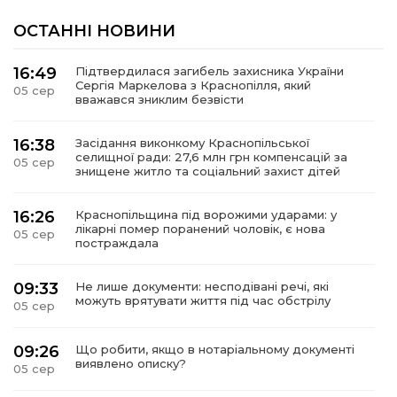
ОСТАННІ НОВИНИ
16:49
Підтвердилася загибель захисника України
Сергія Маркелова з Краснопілля, який
05 сер
вважався зниклим безвісти
16:38
Засідання виконкому Краснопільської
селищної ради: 27,6 млн грн компенсацій за
05 сер
знищене житло та соціальний захист дітей
16:26
Краснопільщина під ворожими ударами: у
лікарні помер поранений чоловік, є нова
05 сер
постраждала
09:33
Не лише документи: несподівані речі, які
можуть врятувати життя під час обстрілу
05 сер
09:26
Що робити, якщо в нотаріальному документі
виявлено описку?
05 сер