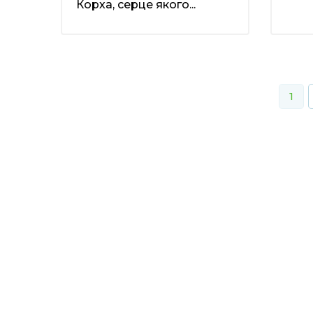
Корха, серце якого...
1