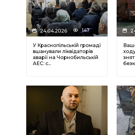
147
24.04.2026
2
У Краснопільській громаді
Ваше
вшанували ліквідаторів
ходу
аварії на Чорнобильській
знят
АЕС: с...
без