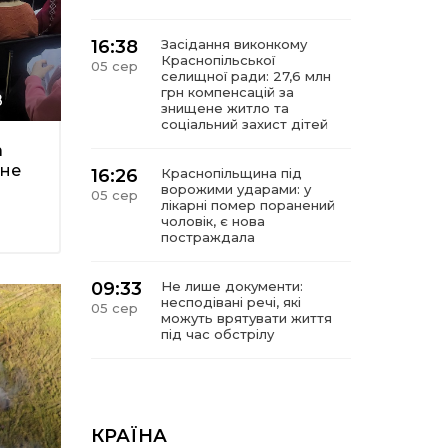
16:38
Засідання виконкому
Краснопільської
05 сер
селищної ради: 27,6 млн
грн компенсацій за
8
знищене житло та
соціальний захист дітей
а
ене
16:26
Краснопільщина під
ворожими ударами: у
05 сер
лікарні помер поранений
чоловік, є нова
постраждала
09:33
Не лише документи:
несподівані речі, які
05 сер
можуть врятувати життя
під час обстрілу
09:26
Що робити, якщо в
нотаріальному документі
05 сер
виявлено описку?
КРАЇНА