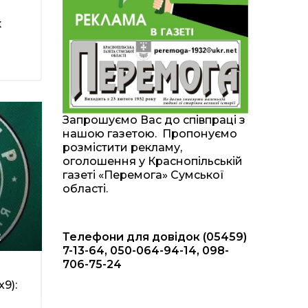
20:00
Житлові сертифікати,
к
підготовка до зими та
28 лип
підтримка ВПО: підсумки
засідання виконкому
Краснопільської
селищної ради
10:36
Валентина Масалітіна:
«Нас тримає віра в
28 лип
Запрошуємо Вас до співпраці з
Перемогу і повернення
нашою газетою. Пропонуємо
додому»
розмістити рекламу,
оголошення у Краснопільській
10:31
Знову біль… Знову
газеті «Перемога» Сумської
втрата… На щиті
28 лип
області.
повертається захисник
України Богдан Ємець
Телефони для довідок (05459)
2
16:57
Обмежено придатний,
але безмежно
7-13-64, 050-064-94-14, 098-
24 лип
вмотивований: Як
706-75-24
колишній лісівник став
асом артилерії
9):