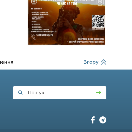
14:37
Захищав кордон до
останнього подиху:
21 лип
пам’яті полеглого
прикордонника
Олександра Кичаня
(ВІДЕО)
11:28
Від штанги до «крил»: як
спорт і характер
21 лип
колишнього
паверліфтера гартують
шення
Вгору
перемогу на Донеччині
11:19
На щиті повертається
додому: Краснопільська
21 лип
громада втратила 27-
річного Захисника Сергія
Балабаєнка
11:00
Музей, який був частиною
життя
19 лип