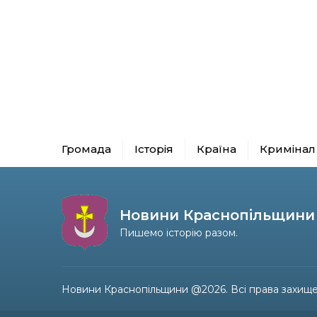
Громада
Історія
Країна
Кримінал
Новини Краснопільщини
Пишемо історію разом.
Новини Краснопільщини @2026. Всі права захище