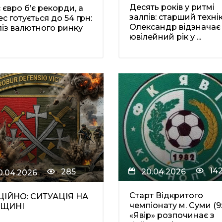
Десять років у ритмі
 євро б’є рекорди, а
залпів: старший техні
ес готується до 54 грн:
Олександр відзначає
із валютного ринку
ювілейний рік у ...
14
20.04.2026
285
0.04.2026
Старт Відкритого
ЦІЙНО: СИТУАЦІЯ НА
чемпіонату м. Суми (9х
ЩИНІ
«Явір» розпочинає з