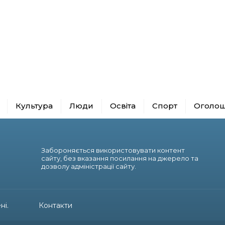
Культура
Люди
Освіта
Спорт
Оголо
Забороняється використовувати контент
сайту, без вказання посилання на джерело та
дозволу адміністрації сайту.
ні.
Контакти