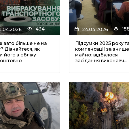
434
18
4.04.2026
24.04.2026
 авто більше не на
Підсумки 2025 року т
? Дізнайтеся, як
компенсації за знищ
и його з обліку
майно: відбулося
коштовно
засідання виконавч...