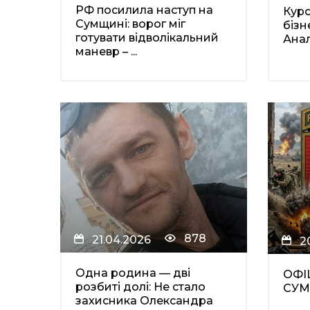
РФ посилила наступ на
Курс
Сумщині: ворог міг
бізн
готувати відволікальний
Анал
маневр – ...
878
21.04.2026
2
Одна родина — дві
ОФІ
розбиті долі: Не стало
СУМ
захисника Олександра