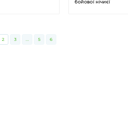
бойової нічиєї
2
3
…
5
6