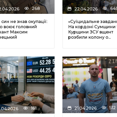
268
64
2.04.2026
22.04.2026
син не знав окупації:
«Суїцидальне завдан
о воює головний
На кордоні Сумщини 
жант Максим
Курщини ЗСУ вщент
нецький
розбили колону о...
512
21.04.2026
161
1.04.2026