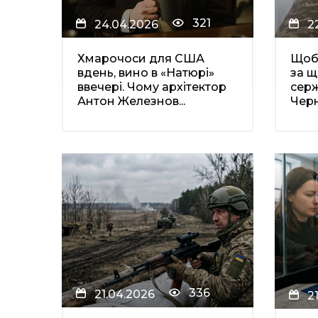
321
24.04.2026
2
Хмарочоси для США
Щоб 
вдень, вино в «Натюрі»
за щ
ввечері. Чому архітектор
сер
Антон Железнов...
Чер
336
21.04.2026
2