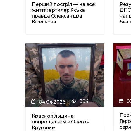
Перший постріл — на все
Резу
життя: артилерійська
ДПС
правда Олександра
напр
Кісельова
безп
0
394
04.04.2026
Пос
Краснопільщина
Геро
попрощалася з Олегом
сер
Круговим