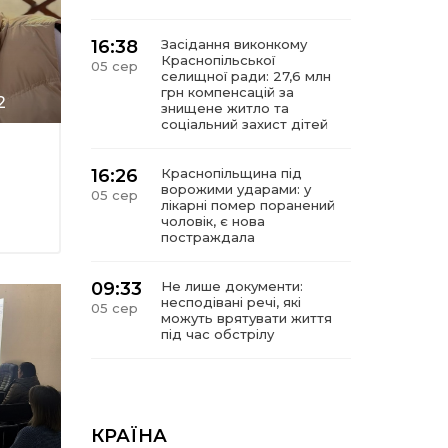
16:38
Засідання виконкому
Краснопільської
05 сер
селищної ради: 27,6 млн
грн компенсацій за
2
знищене житло та
соціальний захист дітей
16:26
Краснопільщина під
ворожими ударами: у
05 сер
лікарні помер поранений
чоловік, є нова
постраждала
09:33
Не лише документи:
несподівані речі, які
05 сер
можуть врятувати життя
під час обстрілу
09:26
Що робити, якщо в
нотаріальному документі
05 сер
виявлено описку?
КРАЇНА