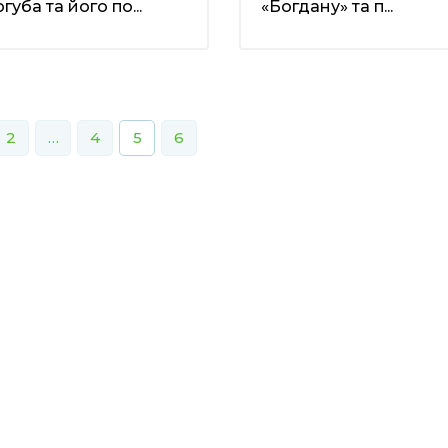
губа та його по...
«Богдану» та п...
2
…
4
5
6