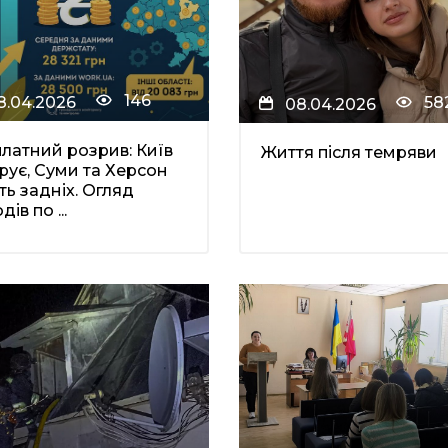
146
8.04.2026
58
08.04.2026
латний розрив: Київ
Життя після темряви
рує, Суми та Херсон
ть задніх. Огляд
ів по ...