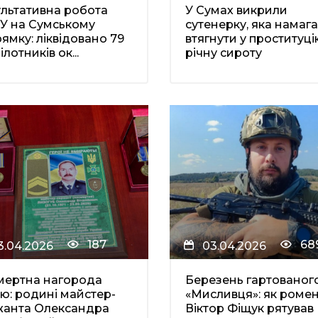
льтативна робота
У Сумах викрили
У на Сумському
сутенерку, яка намаг
ямку: ліквідовано 79
втягнути у проституці
ілотників ок...
річну сироту
187
68
3.04.2026
03.04.2026
мертна нагорода
Березень гартованог
ю: родині майстер-
«Мисливця»: як роме
жанта Олександра
Віктор Фіщук рятував