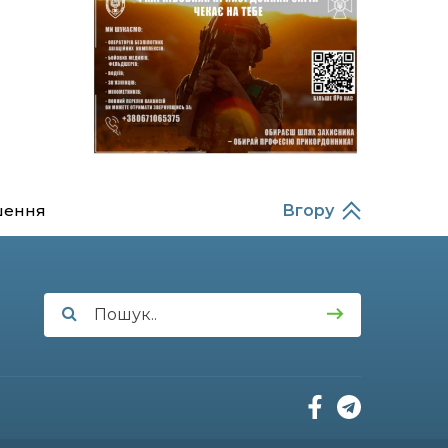
14:37
Захищав кордон до
останнього подиху:
21 лип
пам’яті полеглого
прикордонника
Олександра Кичаня
(ВІДЕО)
11:28
Від штанги до «крил»: як
спорт і характер
21 лип
колишнього
паверліфтера гартують
шення
Вгору
перемогу на Донеччині
11:19
На щиті повертається
додому: Краснопільська
21 лип
громада втратила 27-
річного Захисника Сергія
Балабаєнка
11:00
Музей, який був частиною
життя
19 лип