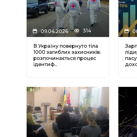
314
09.04.2026
0
В Україну повернуто тіла
Зарп
1000 загиблих захисників:
ліди
розпочинається процес
пасу
ідентиф...
доход