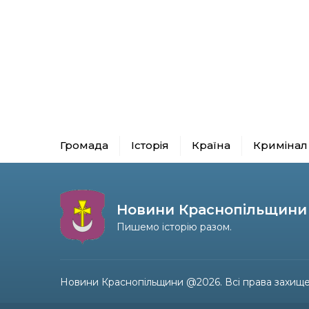
Громада
Історія
Країна
Кримінал
Новини Краснопільщини
Пишемо історію разом.
Новини Краснопільщини @2026. Всі права захище