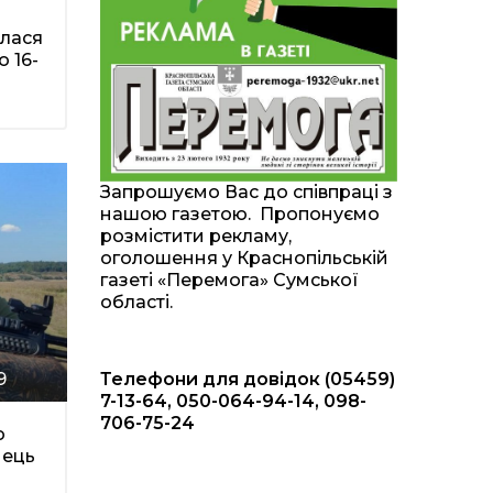
20:00
Житлові сертифікати,
алася
підготовка до зими та
28 лип
ю 16-
підтримка ВПО: підсумки
засідання виконкому
Краснопільської
селищної ради
10:36
Валентина Масалітіна:
«Нас тримає віра в
28 лип
Запрошуємо Вас до співпраці з
Перемогу і повернення
нашою газетою. Пропонуємо
додому»
розмістити рекламу,
оголошення у Краснопільській
10:31
Знову біль… Знову
газеті «Перемога» Сумської
втрата… На щиті
28 лип
області.
повертається захисник
України Богдан Ємець
Телефони для довідок (05459)
9
16:57
Обмежено придатний,
але безмежно
7-13-64, 050-064-94-14, 098-
24 лип
вмотивований: Як
706-75-24
колишній лісівник став
о
асом артилерії
нець