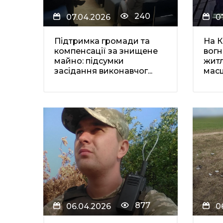
240
07.04.2026
0
Підтримка громади та
На К
компенсації за знищене
вогн
майно: підсумки
житл
засідання виконавчог...
мас
877
06.04.2026
0