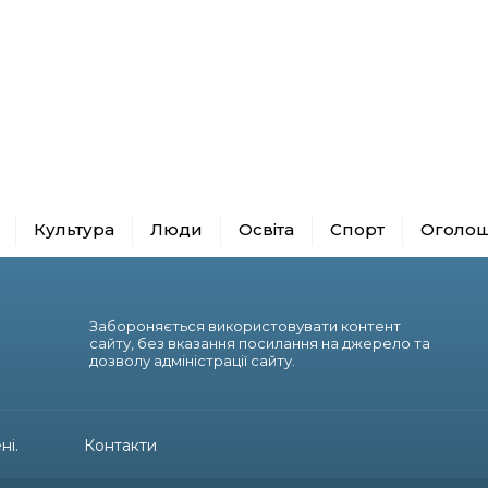
Культура
Люди
Освіта
Спорт
Оголо
Забороняється використовувати контент
сайту, без вказання посилання на джерело та
дозволу адміністрації сайту.
ні.
Контакти