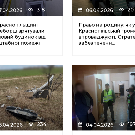
318
20
7.04.2026
06.04.2026
раснопільщині
Право на родину: як у
еборці врятували
Краснопільській гром
овий будинок від
впроваджують Страте
штабної пожежі
забезпеченн...
234
19
6.04.2026
04.04.2026