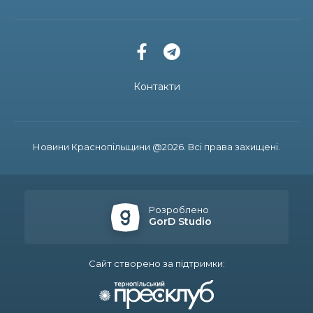
13:48
На щиті повернувся 39-річний прикордонник
Віталій Будко, чию рідну домівку в Угроїдах
10 лип
знищив ворог
12:50
На Сумщині розширено мережу мовлення
військового радіо «Армія FM»
10 лип
Контакти
11:11
Координати майбутнього — IT: випускник
Артьом Стрілецький розробляє ігри для
10 лип
Google Play
Новини Краснопільщини @2026. Всі права захищені.
11:04
Золотий фонд Краснопілля: випускниця ліцею
Софія Корнієнко підкорює освітні вершини в
10 лип
Україні та Чехії
Розроблено
GorD Studio
09:41
Наказ МВС № 515: обов’язкове
фотографування перед іспитами на водіння
10 лип
Сайт створено за підтримки:
19:37
Танці, бокс та мрії про подорожі: історія
Максима КОЛОДКИ, який вміє помічати красу
09 лип
світу