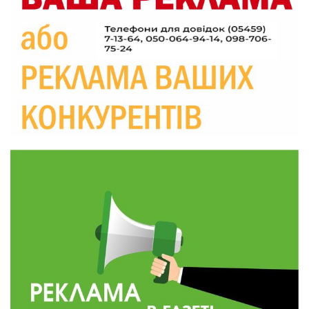
20:06
Паливо по 100 грн та ризик дефіциту: чому в
Україні різко зростають ціни на АЗС
28 лип
20:00
Житлові сертифікати, підготовка до зими та
підтримка ВПО: підсумки засідання виконкому
28 лип
Краснопільської селищної ради
10:36
Валентина Масалітіна: «Нас тримає віра в
Перемогу і повернення додому»
28 лип
10:31
Знову біль… Знову втрата… На щиті
повертається захисник України Богдан Ємець
28 лип
16:57
Обмежено придатний, але безмежно
вмотивований: Як колишній лісівник став асом
24 лип
артилерії
16:34
490 пацієнтів та 15 відвіданих сіл: МБФ
«Альянс громадського здоров’я» підбив
24 лип
підсумки роботи мобільних клінік у Сумській
області