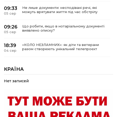
09:33
Не лише документи: несподівані речі, які
можуть врятувати життя під час обстрілу
05 сер
09:26
Що робити, якщо в нотаріальному документі
виявлено описку?
05 сер
18:39
«КОЛО НЕЗЛАМНИХ»: як діти та ветерани
разом створюють унікальний телепроєкт
04 сер
09:52
Родина Степаненків: від квітучого
прикордоння до втраченого дому
КРАЇНА
04 сер
Нет записей
19:36
Пишіть листи самому собі, або як уникнути
маніпуляційбез конфліктів
30 лип
19:29
«Все закінчиться, приїду й одружуся…»: Пам’яті
26-річного Захисника Богдана Ємця (ВІДЕО)
30 лип