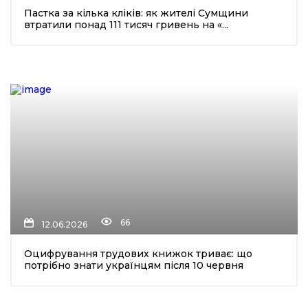
Пастка за кілька кліків: як жителі Сумщини
втратили понад 111 тисяч гривень на «...
шення
ти
66
12.06.2026
Оцифрування трудових книжок триває: що
потрібно знати українцям після 10 червня