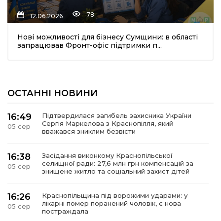
78
12.06.2026
Нові можливості для бізнесу Сумщини: в області
запрацював Фронт-офіс підтримки п...
ОСТАННІ НОВИНИ
16:49
Підтвердилася загибель захисника України
Сергія Маркелова з Краснопілля, який
05 сер
вважався зниклим безвісти
16:38
Засідання виконкому Краснопільської
селищної ради: 27,6 млн грн компенсацій за
05 сер
знищене житло та соціальний захист дітей
16:26
Краснопільщина під ворожими ударами: у
лікарні помер поранений чоловік, є нова
05 сер
постраждала