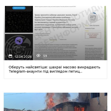
59
12.06.2026
Оберуть найсвятіше: шахраї масово викрадають
Telegram-акаунти під виглядом петиц...