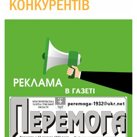
10:36
Валентина Масалітіна: «Нас тримає віра в
Перемогу і повернення додому»
28 лип
10:31
Знову біль… Знову втрата… На щиті
повертається захисник України Богдан Ємець
28 лип
16:57
Обмежено придатний, але безмежно
вмотивований: Як колишній лісівник став асом
24 лип
артилерії
16:34
490 пацієнтів та 15 відвіданих сіл: МБФ
«Альянс громадського здоров’я» підбив
24 лип
підсумки роботи мобільних клінік у Сумській
області
12:24
Покинув безпечне життя за кордоном, щоб
захистити рідну землю: пам’яті Сергія
23 лип
Балабаєнка (ВІДЕО)
08:46
Командир гармати Руслан Козирін: «Змінити
підрозділ чи бригаду – навіть думки не було»
23 лип