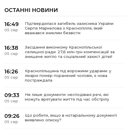
ОСТАННІ НОВИНИ
16:49
Підтвердилася загибель захисника України
Сергія Маркелова з Краснопілля, який
05 сер
вважався зниклим безвісти
16:38
Засідання виконкому Краснопільської
селищної ради: 27,6 млн грн компенсацій за
05 сер
знищене житло та соціальний захист дітей
16:26
Краснопільщина під ворожими ударами: у
лікарні помер поранений чоловік, є нова
05 сер
постраждала
09:33
Не лише документи: несподівані речі, які
можуть врятувати життя під час обстрілу
05 сер
09:26
Що робити, якщо в нотаріальному документі
виявлено описку?
05 сер