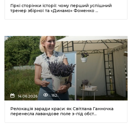
Гіркі сторінки історії: чому перший успішний
тренер збірної та «Динамо» Фоменко ...
шення
ти
162
14.06.2026
Релокація заради краси: як Світлана Ганночка
перенесла лавандове поле з-під обст...