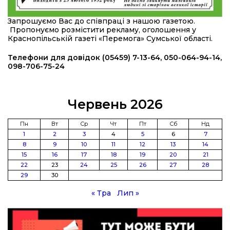
20:36
Нова кав’ярня в Сумах: як родина військового
Запрошуємо Вас до співпраці з нашою газетою.
з Краснопілля відкрила «Лев каву» за грантові
22 лип
Пропонуємо розмістити рекламу, оголошення у
кошти (ВІДЕО)
Краснопільській газеті «Перемога» Сумської області.
14:37
Захищав кордон до останнього подиху:
Телефони для довідок (05459) 7-13-64, 050-064-94-14,
пам’яті полеглого прикордонника Олександра
098-706-75-24
21 лип
Кичаня (ВІДЕО)
11:28
Від штанги до «крил»: як спорт і характер
Червень 2026
колишнього паверліфтера гартують перемогу
21 лип
на Донеччині
Пн
Вт
Ср
Чт
Пт
Сб
Нд
1
2
3
4
5
6
7
11:19
На щиті повертається додому:
8
9
10
11
12
13
14
Краснопільська громада втратила 27-річного
21 лип
15
16
17
18
19
20
21
Захисника Сергія Балабаєнка
22
23
24
25
26
27
28
29
30
11:00
Музей, який був частиною життя
19 лип
« Тра
Лип »
10:49
Інтелектуальні злети та творчі перемоги:
історія успіху випускниці Вікторії Кондратенко
19 лип