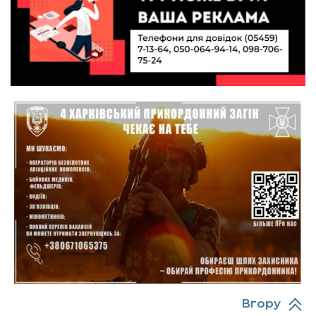
10:40
Вірний присязі до останнього подиху:
підтримайте петицію про присвоєння звання
19 лип
«Герой України» (посмертно) прикордоннику
Олександру Бойку
20:34
Кохання попри все: як українці створюють сім’ї
в реаліях 2026 року
17 лип
13:52
І волейбол, і хімія на “відмінно”: неймовірна
історія успіху випускниці з Краснопілля
15 лип
Анастасії Гонтар
13:27
НБУ вводить нову банкноту 2 000 грн із
портретом легендарного українця: що
15 лип
зміниться для наших гаманців
13:22
Гаманець у шоці: які продукти в Україні різко
подешевшали, а за що доведеться платити
15 лип
більше?
Вгору