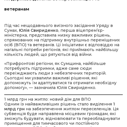
ветеранам
Під час нещодавнього виїзного засідання Уряду в
Сумах,
Юлія Свириденко
, перша віцепрем’єр-
міністерка, представила низку важливих рішень,
спрямованих на підтримку внутрішньо переміщених
осіб (ВПО) та ветеранів. Ці ініціативи є відповіддю на
нагальні потреби регіонів, які приймають найбільшу
шення
кількість людей, що рятуються від війни.
«Прифронтові регіони, як Сумщина, найбільше
потребують підтримки, адже саме сюди
ти
переїжджають люди з небезпечних територій.
Сьогодні ми ухвалили важливі рішення, які
допоможуть їм адаптуватися та отримати необхідну
допомогу», — зазначила Юлія Свириденко.
1 млрд грн на житло: новий дім для ВПО
Одним із найважливіших рішень стало виділення
1
млрд грн
на забезпечення житлом переселенців. Ця
субвенція буде направлена місцевим громадам, які
зможуть будувати, відновлювати та переобладнувати
приміщення для тимчасового чи постійного