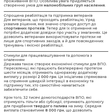
проживання ВПО. Особлива увага приділяється
створенню умов для
маломобільних груп населення
.
Спрощена реабілітація та підтримка ветеранів
Для ветеранів, що проходять реабілітацію, Уряд
ухвалив рішення, яке значно спрощує доступ до
спортивних протезів
. Тепер для їх отримання не
потрібні додаткові довідки про участь у змаганнях. Це
дозволить ветеранам використовувати протези не
лише для спортивних заходів, а й для повсякденних
тренувань і якісної реабілітації.
Стимули для працевлаштування та допомога з
опаленням
Держава також створює економічні стимули для ВПО.
Переселенці, які працюють безперервно протягом
шести місяців, отримають одноразову додаткову
виплату у розмірі
2 000 грн
. Ця ініціатива спрямована
на сприяння швидкій інтеграції в економіку та
підтримку тих, хто самостійно намагається
забезпечити себе.
Крім того, 32 тисячі домогосподарств ВПО, які
отримують пільги або субсидії, отримають допомогу
для придбання
твердого палива
на зиму. Середня
виплата становитиме
8 000 грн
, що дозволить