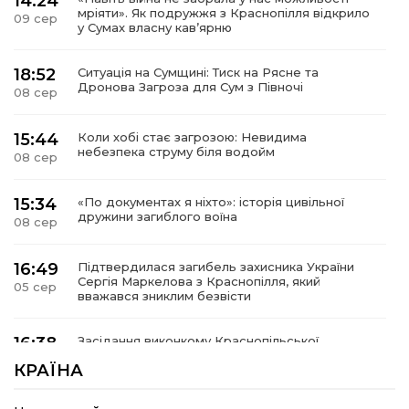
14:24
мріяти». Як подружжя з Краснопілля відкрило
09 сер
у Сумах власну кав’ярню
18:52
Ситуація на Сумщині: Тиск на Рясне та
Дронова Загроза для Сум з Півночі
08 сер
15:44
Коли хобі стає загрозою: Невидима
небезпека струму біля водойм
08 сер
15:34
«По документах я ніхто»: історія цивільної
дружини загиблого воїна
08 сер
16:49
Підтвердилася загибель захисника України
Сергія Маркелова з Краснопілля, який
05 сер
вважався зниклим безвісти
16:38
Засідання виконкому Краснопільської
селищної ради: 27,6 млн грн компенсацій за
05 сер
КРАЇНА
знищене житло та соціальний захист дітей