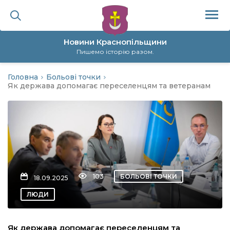
Новини Краснопільщини
Пишемо історію разом.
Головна
Больові точки
ційна політика
Як держава допомагає переселенцям та ветеранам
да
я
а
103
БОЛЬОВІ ТОЧКИ
18.09.2025
нал
ЛЮДИ
ура
Як держава допомагає переселенцям та