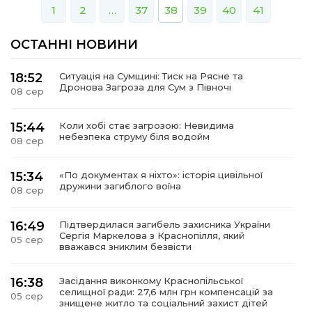
1
2
…
37
38
39
40
41
ОСТАННІ НОВИНИ
18:52
Ситуація на Сумщині: Тиск на Рясне та
Дронова Загроза для Сум з Півночі
08 сер
15:44
Коли хобі стає загрозою: Невидима
небезпека струму біля водойм
08 сер
15:34
«По документах я ніхто»: історія цивільної
дружини загиблого воїна
08 сер
16:49
Підтвердилася загибель захисника України
Сергія Маркелова з Краснопілля, який
05 сер
вважався зниклим безвісти
16:38
Засідання виконкому Краснопільської
селищної ради: 27,6 млн грн компенсацій за
05 сер
знищене житло та соціальний захист дітей