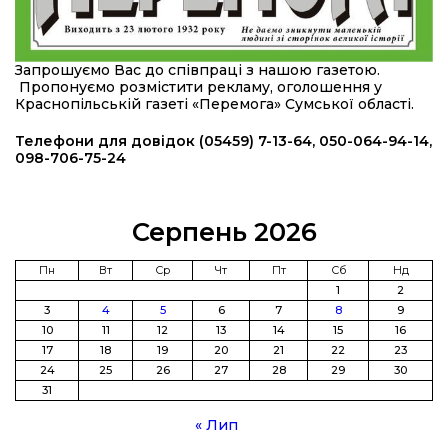
16:34
490 пацієнтів та 15 відвіданих сіл: МБФ
«Альянс громадського здоров’я» підбив
24 лип
підсумки роботи мобільних клінік у Сумській
Запрошуємо Вас до співпраці з нашою газетою.
області
Пропонуємо розмістити рекламу, оголошення у
Краснопільській газеті «Перемога» Сумської області.
12:24
Покинув безпечне життя за кордоном, щоб
захистити рідну землю: пам’яті Сергія
Телефони для довідок (05459) 7-13-64, 050-064-94-14,
23 лип
Балабаєнка (ВІДЕО)
098-706-75-24
08:46
Командир гармати Руслан Козирін: «Змінити
підрозділ чи бригаду – навіть думки не було»
23 лип
Серпень 2026
20:36
Нова кав’ярня в Сумах: як родина військового
Пн
Вт
Ср
Чт
Пт
Сб
Нд
з Краснопілля відкрила «Лев каву» за грантові
1
2
22 лип
кошти (ВІДЕО)
3
4
5
6
7
8
9
10
11
12
13
14
15
16
17
18
19
20
21
22
23
14:37
Захищав кордон до останнього подиху:
пам’яті полеглого прикордонника Олександра
24
25
26
27
28
29
30
21 лип
Кичаня (ВІДЕО)
31
« Лип
11:28
Від штанги до «крил»: як спорт і характер