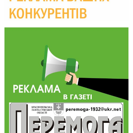
19:29
«Все закінчиться, приїду й одружуся…»: Пам’яті
26-річного Захисника Богдана Ємця (ВІДЕО)
30 лип
20:06
Паливо по 100 грн та ризик дефіциту: чому в
Україні різко зростають ціни на АЗС
28 лип
20:00
Житлові сертифікати, підготовка до зими та
підтримка ВПО: підсумки засідання виконкому
28 лип
Краснопільської селищної ради
10:36
Валентина Масалітіна: «Нас тримає віра в
Перемогу і повернення додому»
28 лип
10:31
Знову біль… Знову втрата… На щиті
повертається захисник України Богдан Ємець
28 лип
16:57
Обмежено придатний, але безмежно
вмотивований: Як колишній лісівник став асом
24 лип
артилерії