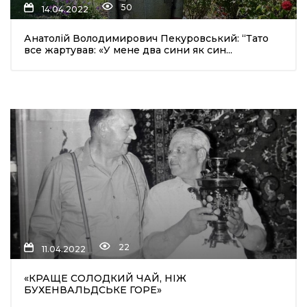
50
14.04.2022
Анатолій Володимирович Пекуровський: “Тато
все жартував: «У мене два сини як син...
шення
ти
22
11.04.2022
«КРАЩЕ СОЛОДКИЙ ЧАЙ, НІЖ
БУХЕНВАЛЬДСЬКЕ ГОРЕ»