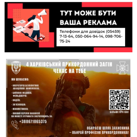
колишнього паверліфтера гартують перемогу
21 лип
на Донеччині
11:19
На щиті повертається додому:
Краснопільська громада втратила 27-річного
21 лип
Захисника Сергія Балабаєнка
11:00
Музей, який був частиною життя
19 лип
10:49
Інтелектуальні злети та творчі перемоги:
історія успіху випускниці Вікторії Кондратенко
19 лип
10:40
Вірний присязі до останнього подиху:
підтримайте петицію про присвоєння звання
19 лип
«Герой України» (посмертно) прикордоннику
Олександру Бойку
20:34
Кохання попри все: як українці створюють сім’ї
в реаліях 2026 року
17 лип