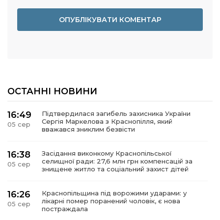
ОСТАННІ НОВИНИ
16:49
Підтвердилася загибель захисника України
Сергія Маркелова з Краснопілля, який
05 сер
вважався зниклим безвісти
16:38
Засідання виконкому Краснопільської
селищної ради: 27,6 млн грн компенсацій за
05 сер
знищене житло та соціальний захист дітей
16:26
Краснопільщина під ворожими ударами: у
лікарні помер поранений чоловік, є нова
05 сер
постраждала