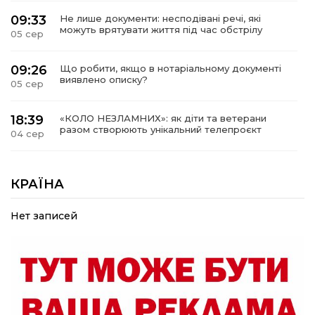
09:33
Не лише документи: несподівані речі, які
можуть врятувати життя під час обстрілу
05 сер
09:26
Що робити, якщо в нотаріальному документі
виявлено описку?
05 сер
18:39
«КОЛО НЕЗЛАМНИХ»: як діти та ветерани
разом створюють унікальний телепроєкт
04 сер
09:52
Родина Степаненків: від квітучого
прикордоння до втраченого дому
КРАЇНА
04 сер
Нет записей
19:36
Пишіть листи самому собі, або як уникнути
маніпуляційбез конфліктів
30 лип
19:29
«Все закінчиться, приїду й одружуся…»: Пам’яті
26-річного Захисника Богдана Ємця (ВІДЕО)
30 лип