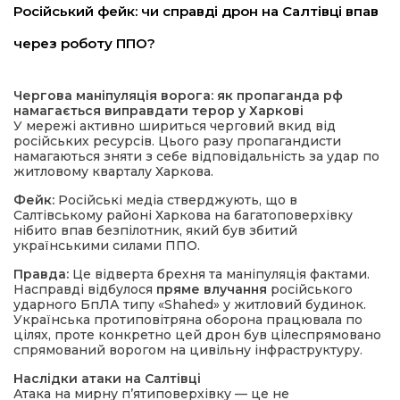
Російський фейк: чи справді дрон на Салтівці впав
через роботу ППО?
Чергова маніпуляція ворога: як пропаганда рф
намагається виправдати терор у Харкові
У мережі активно шириться черговий вкид від
російських ресурсів. Цього разу пропагандисти
намагаються зняти з себе відповідальність за удар по
шення
житловому кварталу Харкова.
Фейк:
Російські медіа стверджують, що в
Салтівському районі Харкова на багатоповерхівку
ти
нібито впав безпілотник, який був збитий
українськими силами ППО.
Правда:
Це відверта брехня та маніпуляція фактами.
Насправді відбулося
пряме влучання
російського
ударного БпЛА типу «Shahed» у житловий будинок.
Українська протиповітряна оборона працювала по
цілях, проте конкретно цей дрон був цілеспрямовано
спрямований ворогом на цивільну інфраструктуру.
Наслідки атаки на Салтівці
Атака на мирну п’ятиповерхівку — це не