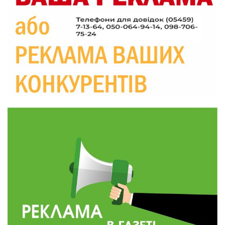
20:06
Паливо по 100 грн та ризик дефіциту: чому в
Україні різко зростають ціни на АЗС
28 лип
20:00
Житлові сертифікати, підготовка до зими та
підтримка ВПО: підсумки засідання виконкому
28 лип
Краснопільської селищної ради
10:36
Валентина Масалітіна: «Нас тримає віра в
Перемогу і повернення додому»
28 лип
10:31
Знову біль… Знову втрата… На щиті
повертається захисник України Богдан Ємець
28 лип
16:57
Обмежено придатний, але безмежно
вмотивований: Як колишній лісівник став асом
24 лип
артилерії
16:34
490 пацієнтів та 15 відвіданих сіл: МБФ
«Альянс громадського здоров’я» підбив
24 лип
підсумки роботи мобільних клінік у Сумській
області