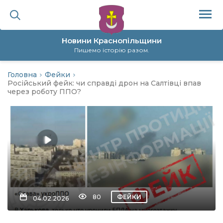
Новини Краснопільщини
Пишемо історію разом.
Головна
Фейки
ційна політика
Російський фейк: чи справді дрон на Салтівці впав
через роботу ППО?
да
я
а
нал
80
ФЕЙКИ
04.02.2026
ура