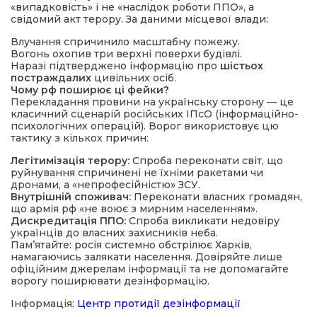
«випадковість» і не «наслідок роботи ППО», а
свідомий акт терору. За даними місцевої влади:
Влучання спричинило масштабну пожежу.
Вогонь охопив три верхні поверхи будівлі.
Наразі підтверджено інформацію про
шістьох
постраждалих
цивільних осіб.
Чому рф поширює ці фейки?
Перекладання провини на українську сторону — це
класичний сценарій російських ІПсО (інформаційно-
психологічних операцій). Ворог використовує цю
тактику з кількох причин:
Легітимізація терору:
Спроба переконати світ, що
руйнування спричинені не їхніми ракетами чи
дронами, а «непрофесійністю» ЗСУ.
Внутрішній споживач:
Переконати власних громадян,
що армія рф «не воює з мирним населенням».
Дискредитація ППО:
Спроба викликати недовіру
українців до власних захисників неба.
Пам’ятайте: росія системно обстрілює Харків,
намагаючись залякати населення. Довіряйте лише
офіційним джерелам інформації та не допомагайте
ворогу поширювати дезінформацію.
Інформація:
Центр протидії дезінформації