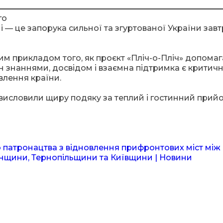
го
і — це запорука сильної та згуртованої України завт
м прикладом того, як проєкт «Пліч-о-Пліч» допомаг
н знаннями, досвідом і взаємна підтримка є критич
влення країни.
висловили щиру подяку за теплий і гостинний прий
атронацтва з відновлення прифронтових міст між
щини, Тернопільщини та Київщини | Новини