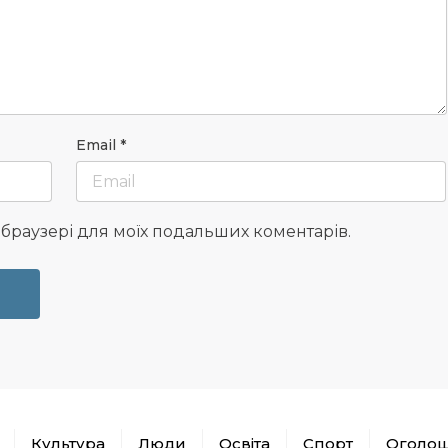
Email
*
у браузері для моїх подальших коментарів.
Культура
Люди
Освіта
Спорт
Оголо