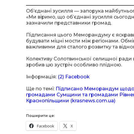
Об’єднані зусилля — запорука майбутньо
«Ми віримо, що об’єднані зусилля сьогодн
зазначили представники громад.
Підписання цього Меморандуму є яскрави
будувати міцні мости між регіонами. Обмі
важливими для сталого розвитку та відно
Колективу Солотвинської селищної ради 
зробив цю зустріч особливо плідною.
Інформація:
(2) Facebook
Ще по темі:
Підписано Меморандум щодо п
громадами Сумщини та громадами Рівнен
Краснопільщини (krasnews.com.ua)
Поширити це:
Facebook
X