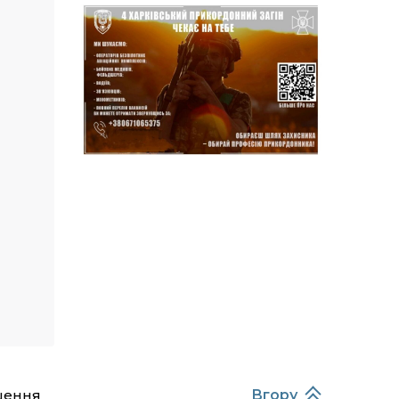
14:37
Захищав кордон до
останнього подиху:
21 лип
пам’яті полеглого
прикордонника
Олександра Кичаня
(ВІДЕО)
11:28
Від штанги до «крил»: як
спорт і характер
21 лип
колишнього
паверліфтера гартують
перемогу на Донеччині
11:19
На щиті повертається
додому: Краснопільська
21 лип
громада втратила 27-
річного Захисника Сергія
Балабаєнка
11:00
Музей, який був частиною
життя
19 лип
шення
Вгору