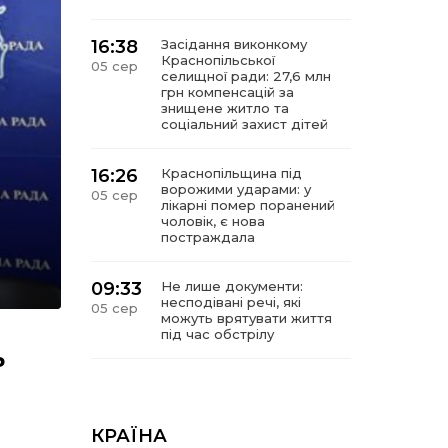
16:38
Засідання виконкому
Краснопільської
05 сер
селищної ради: 27,6 млн
грн компенсацій за
знищене житло та
соціальний захист дітей
16:26
Краснопільщина під
ворожими ударами: у
05 сер
лікарні помер поранений
чоловік, є нова
постраждала
09:33
Не лише документи:
несподівані речі, які
05 сер
можуть врятувати життя
під час обстрілу
ь
09:26
Що робити, якщо в
нотаріальному документі
05 сер
виявлено описку?
КРАЇНА