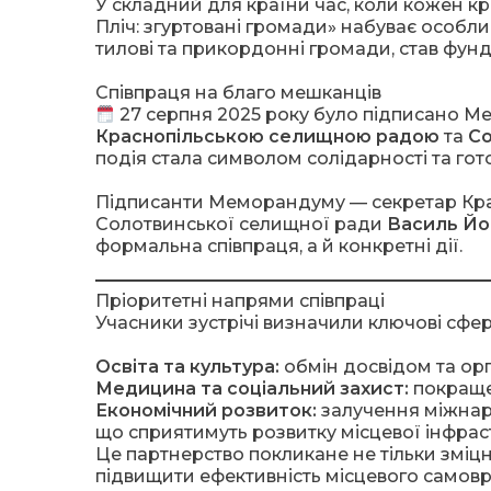
У складний для країни час, коли кожен кро
Пліч: згуртовані громади» набуває особл
тилові та прикордонні громади, став фун
Співпраця на благо мешканців
27 серпня 2025 року було підписано М
Краснопільською селищною радою
та
С
подія стала символом солідарності та гот
Підписанти Меморандуму — секретар Кра
Солотвинської селищної ради
Василь Йо
формальна співпраця, а й конкретні дії.
Пріоритетні напрями співпраці
Учасники зустрічі визначили ключові сфе
Освіта та культура:
обмін досвідом та орга
Медицина та соціальний захист:
покращен
Економічний розвиток:
залучення міжнаро
що сприятимуть розвитку місцевої інфрас
Це партнерство покликане не тільки зміцни
підвищити ефективність місцевого самовр