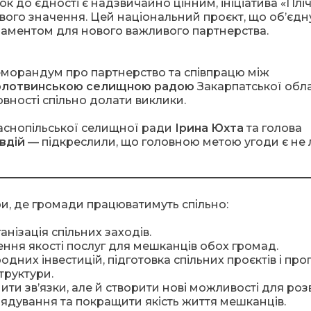
к до єдності є надзвичайно цінним, ініціатива «Пліч
ивого значення. Цей національний проєкт, що об’єдн
даментом для нового важливого партнерства.
еморандум про партнерство та співпрацю між
олотвинською селищною радою
Закарпатської обла
овності спільно долати виклики.
снопільської селищної ради
Ірина Юхта
та голова
вдій
— підкреслили, що головною метою угоди є не
ри, де громади працюватимуть спільно:
нізація спільних заходів.
ня якості послуг для мешканців обох громад.
дних інвестицій, підготовка спільних проєктів і про
труктури.
ти зв’язки, але й створити нові можливості для роз
ядування та покращити якість життя мешканців.