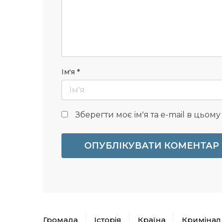
Ім'я
*
Зберегти моє ім'я та e-mail в цьом
Громада
Історія
Країна
Кримінал