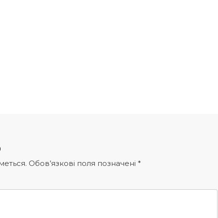
р
меться.
Обов’язкові поля позначені
*