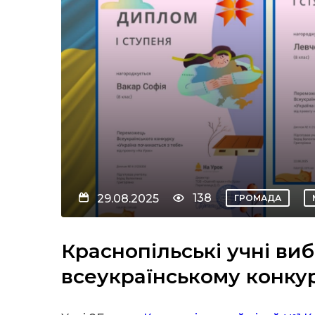
138
29.08.2025
ГРОМАДА
Краснопільські учні ви
всеукраїнському конкур