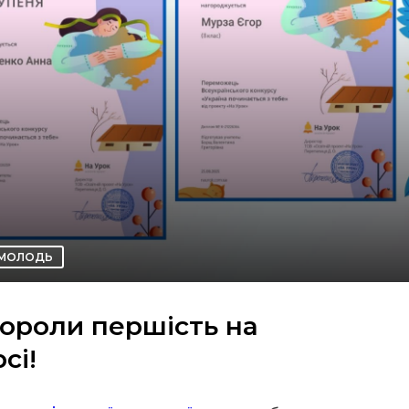
МОЛОДЬ
бороли першість на
сі!