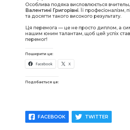
Особлива подяка висловлюється вчительці
Валентині Григорівні
. Її професіоналізм, 
та досягти такого високого результату.
Ця перемога — це не просто диплом, а симв
нашим юним талантам, щоб цей успіх ста
перемог!
Поширити це:
Facebook
X
Подобається це:
FACEBOOK
TWITTER