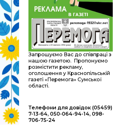
20:00
Житлові сертифікати,
підготовка до зими та
28 лип
підтримка ВПО: підсумки
засідання виконкому
Краснопільської
селищної ради
10:36
Валентина Масалітіна:
«Нас тримає віра в
28 лип
Запрошуємо Вас до співпраці з
Перемогу і повернення
нашою газетою. Пропонуємо
додому»
розмістити рекламу,
оголошення у Краснопільській
10:31
Знову біль… Знову
газеті «Перемога» Сумської
втрата… На щиті
28 лип
області.
повертається захисник
України Богдан Ємець
Телефони для довідок (05459)
16:57
Обмежено придатний,
але безмежно
7-13-64, 050-064-94-14, 098-
24 лип
вмотивований: Як
706-75-24
колишній лісівник став
асом артилерії