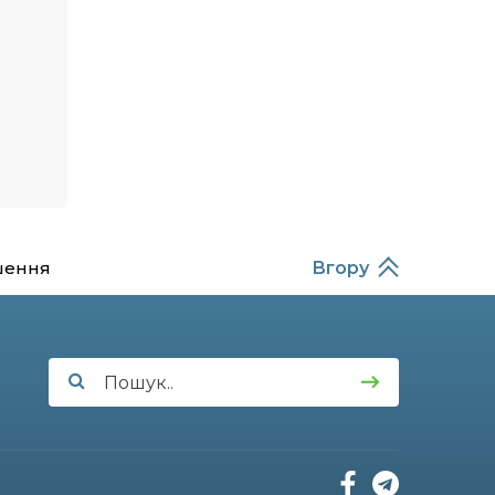
10:49
Інтелектуальні злети та
творчі перемоги: історія
19 лип
успіху випускниці Вікторії
Кондратенко
10:40
Вірний присязі до
останнього подиху:
19 лип
підтримайте петицію про
присвоєння звання
«Герой України»
(посмертно)
прикордоннику
Олександру Бойку
шення
Вгору
20:34
Кохання попри все: як
українці створюють сім’ї в
17 лип
реаліях 2026 року
13:52
І волейбол, і хімія на
“відмінно”: неймовірна
15 лип
історія успіху випускниці з
Краснопілля Анастасії
Гонтар