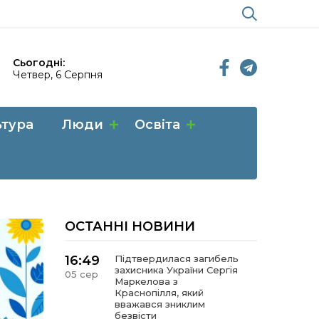
Сьогодні:
Четвер, 6 Серпня
ьтура
Люди
Освіта
ОСТАННІ НОВИНИ
16:49
Підтвердилася загибель
захисника України Сергія
05 сер
Маркелова з
Краснопілля, який
вважався зниклим
безвісти