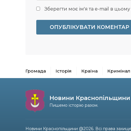
Зберегти моє ім'я та e-mail в цьом
Громада
Історія
Країна
Кримінал
Новини Краснопільщини
Пишемо історію разом.
Новини Краснопільщини @2026. Всі права захище