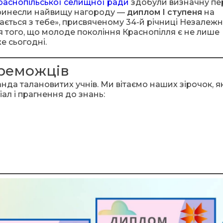
Краснопільської селищної ради
здобули визначну пе
 принесли найвищу нагороду —
диплом І ступеня
на
ається з тебе», присвяченому 34-й річниці Незалежн
я того, що молоде покоління Краснопілля є не лише
е сьогодні.
ереможців
нда талановитих учнів. Ми вітаємо наших зірочок, як
л і прагнення до знань: