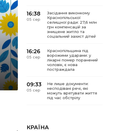
16:38
Засідання виконкому
Краснопільської
05 сер
селищної ради: 27,6 млн
грн компенсацій за
знищене житло та
соціальний захист дітей
16:26
Краснопільщина під
ворожими ударами: у
05 сер
лікарні помер поранений
чоловік, є нова
постраждала
09:33
Не лише документи:
несподівані речі, які
05 сер
можуть врятувати життя
під час обстрілу
09:26
Що робити, якщо в
нотаріальному документі
05 сер
виявлено описку?
КРАЇНА