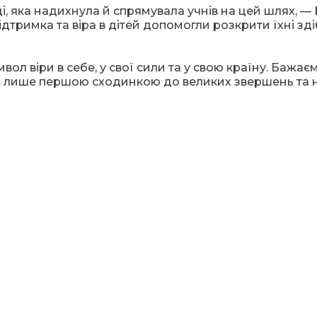
, яка надихнула й спрямувала учнів на цей шлях, —
підтримка та віра в дітей допомогли розкрити їхні зд
ол віри в себе, у свої сили та у свою країну. Бажає
в лише першою сходинкою до великих звершень та 