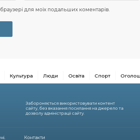
у браузері для моїх подальших коментарів.
Культура
Люди
Освіта
Спорт
Оголо
Забороняється використовувати контент
сайту, без вказання посилання на джерело та
дозволу адміністрації сайту.
ні.
Контакти