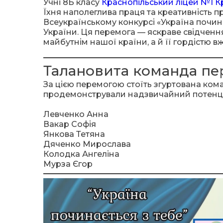
Учні 8Б класу
Краснопільський ліцей №1 
Їхня наполеглива праця та креативність
Всеукраїнському конкурсі «Україна почин
України. Ця перемога — яскраве свідченн
майбутнім нашої країни, а й її гордістю вж
Талановита команда п
За цією перемогою стоїть згуртована кома
продемонстрували надзвичайний потенціа
Левченко Анна
Вакар Софія
Янкова Тетяна
Дяченко Мирослава
Колодка Ангеліна
Мурза Єгор