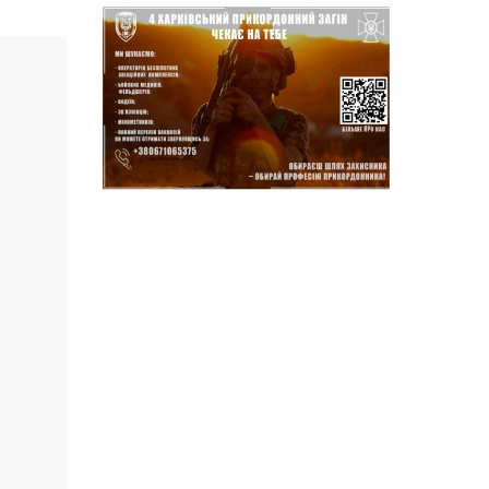
14:37
Захищав кордон до
останнього подиху:
21 лип
пам’яті полеглого
прикордонника
Олександра Кичаня
(ВІДЕО)
11:28
Від штанги до «крил»: як
спорт і характер
21 лип
колишнього
паверліфтера гартують
перемогу на Донеччині
11:19
На щиті повертається
додому: Краснопільська
21 лип
громада втратила 27-
річного Захисника Сергія
Балабаєнка
11:00
Музей, який був частиною
життя
19 лип