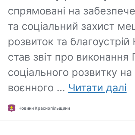
спрямовані на забезпече
та соціальний захист ме
розвиток та благоустрій
став звіт про виконання
соціального розвитку на
Під
воєнного …
Читати далі
202
рок
та
Новини Краснопільщини
ком
за
зни
май
від