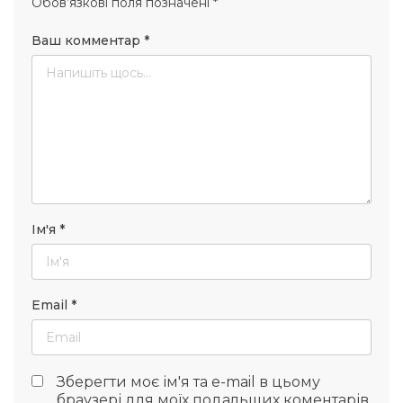
Обов’язкові поля позначені
*
Ваш комментар
*
Ім'я
*
Email
*
Зберегти моє ім'я та e-mail в цьому
браузері для моїх подальших коментарів.