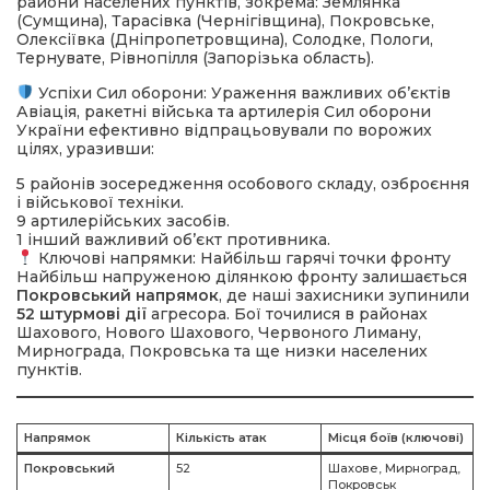
райони населених пунктів, зокрема: Землянка
(Сумщина), Тарасівка (Чернігівщина), Покровське,
Олексіївка (Дніпропетровщина), Солодке, Пологи,
Тернувате, Рівнопілля (Запорізька область).
Успіхи Сил оборони: Ураження важливих об’єктів
Авіація, ракетні війська та артилерія Сил оборони
України ефективно відпрацьовували по ворожих
цілях, уразивши:
5 районів зосередження особового складу, озброєння
і військової техніки.
9 артилерійських засобів.
1 інший важливий об’єкт противника.
Ключові напрямки: Найбільш гарячі точки фронту
Найбільш напруженою ділянкою фронту залишається
Покровський напрямок
, де наші захисники зупинили
52 штурмові дії
агресора. Бої точилися в районах
Шахового, Нового Шахового, Червоного Лиману,
Мирнограда, Покровська та ще низки населених
пунктів.
Напрямок
Кількість атак
Місця боїв (ключові)
Покровський
52
Шахове, Мирноград,
Покровськ