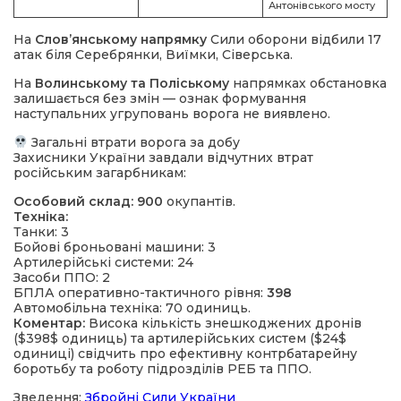
Антонівського мосту
На
Слов’янському напрямку
Сили оборони відбили 17
атак біля Серебрянки, Виїмки, Сіверська.
На
Волинському та Поліському
напрямках обстановка
залишається без змін — ознак формування
наступальних угруповань ворога не виявлено.
Загальні втрати ворога за добу
Захисники України завдали відчутних втрат
російським загарбникам:
Особовий склад:
900
окупантів.
Техніка:
Танки: 3
Бойові броньовані машини: 3
Артилерійські системи: 24
Засоби ППО: 2
БПЛА оперативно-тактичного рівня:
398
Автомобільна техніка: 70 одиниць.
Коментар:
Висока кількість знешкоджених дронів
($398$ одиниць) та артилерійських систем ($24$
одиниці) свідчить про ефективну контрбатарейну
боротьбу та роботу підрозділів РЕБ та ППО.
Зведення:
Збройні Сили України