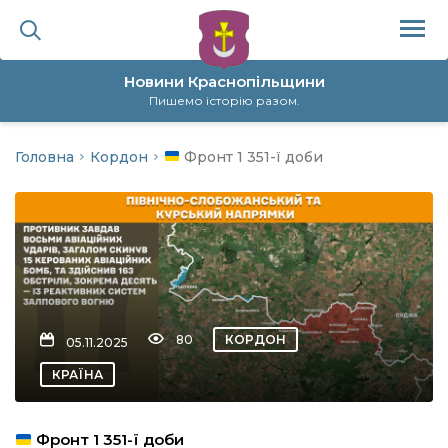
Новини Краснопільщини
Пишемо історію разом.
Головна
Кордон
Фронт 1 351-ї доби
ційна політика
да
я
а
80
КОРДОН
05.11.2025
нал
КРАЇНА
ура
Фронт 1 351-ї доби