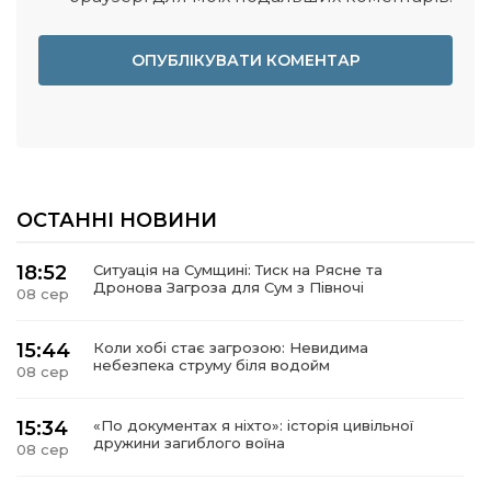
ОСТАННІ НОВИНИ
18:52
Ситуація на Сумщині: Тиск на Рясне та
Дронова Загроза для Сум з Півночі
08 сер
15:44
Коли хобі стає загрозою: Невидима
небезпека струму біля водойм
08 сер
15:34
«По документах я ніхто»: історія цивільної
дружини загиблого воїна
08 сер