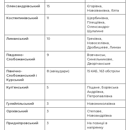
Олександрівський
15
Єгорівка,
Новоіванівка, Ялта
Костянтинівський
11
Щербинівка,
Плещіївка,
Олександро-
Шультине
Лиманський
10
Греківка,
Новоселівка,
Дробишеве, Лиман
Південно-
9
Вовчанськ,
Слобожанський
Синельникове,
Дворічанське
Північно-
8 (авіаудари)
15 КАБ, 163 обстріли
Слобожанський і
Курський
Куп’янський
5
Піщане, Борівська
Андріївка,
Петропавлівка
Гуляйпільський
3
Новомиколаївка
Оріхівський
3
Степове,
Новоандріївка
Придніпровський
3
На позиції в
напрямку