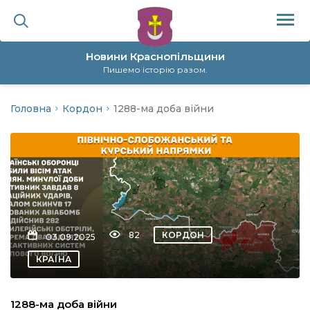
Новини Краснопільщини
Пишемо історію разом.
Головна
Кордон
1288-ма доба війни
ційна політика
да
я
а
82
КОРДОН
03.09.2025
нал
КРАЇНА
ура
1288-ма доба війни