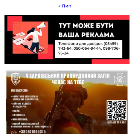
« Лип
10:49
Інтелектуальні злети та творчі перемоги:
історія успіху випускниці Вікторії Кондратенко
19 лип
10:40
Вірний присязі до останнього подиху:
підтримайте петицію про присвоєння звання
19 лип
«Герой України» (посмертно) прикордоннику
Олександру Бойку
20:34
Кохання попри все: як українці створюють сім’ї
в реаліях 2026 року
17 лип
13:52
І волейбол, і хімія на “відмінно”: неймовірна
історія успіху випускниці з Краснопілля
15 лип
Анастасії Гонтар
13:27
НБУ вводить нову банкноту 2 000 грн із
портретом легендарного українця: що
15 лип
зміниться для наших гаманців