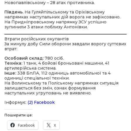
Новопавлівському – 28 атак противника.
Південь.
На Гуляйпільському та Оріхівському
напрямках наступальних дій ворога не зафіксовано.
На Придніпровському напрямку ЗСУ успішно
зупинили 3 атаки поблизу Антонівки.
Втрати російських окупантів
За минулу добу Сили оборони завдали ворогу суттєвих
втрат:
Особовий склад:
780 осіб.
Техніка:
1 танк, 4 бойові броньовані машини, 41
артилерійська система.
Інше:
338 БпЛА, 112 одиниць автомобільної та 4
одиниці спеціальної техніки.
На Волинському та Поліському напрямках ситуація
залишається без змін, ознак формування
наступальних угруповань не виявлено.
Інформує:
(2) Facebook
Поширити це:
Facebook
X