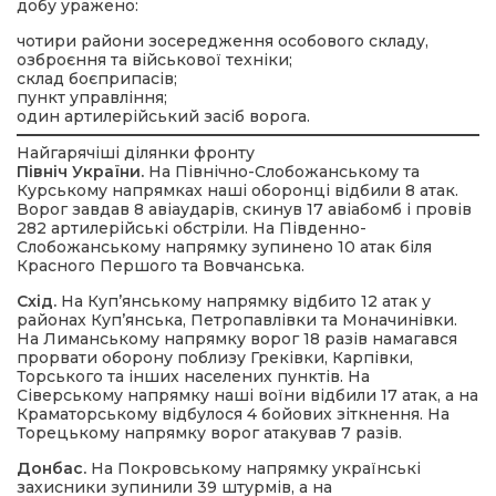
добу уражено:
чотири райони зосередження особового складу,
озброєння та військової техніки;
склад боєприпасів;
пункт управління;
один артилерійський засіб ворога.
Найгарячіші ділянки фронту
Північ України.
На Північно-Слобожанському та
Курському напрямках наші оборонці відбили 8 атак.
Ворог завдав 8 авіаударів, скинув 17 авіабомб і провів
282 артилерійські обстріли. На Південно-
Слобожанському напрямку зупинено 10 атак біля
Красного Першого та Вовчанська.
Схід.
На Куп’янському напрямку відбито 12 атак у
районах Куп’янська, Петропавлівки та Моначинівки.
На Лиманському напрямку ворог 18 разів намагався
прорвати оборону поблизу Греківки, Карпівки,
Торського та інших населених пунктів. На
Сіверському напрямку наші воїни відбили 17 атак, а на
Краматорському відбулося 4 бойових зіткнення. На
Торецькому напрямку ворог атакував 7 разів.
Донбас.
На Покровському напрямку українські
захисники зупинили 39 штурмів, а на