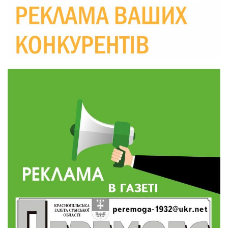
підтримка ВПО: підсумки засідання виконкому
28 лип
Краснопільської селищної ради
10:36
Валентина Масалітіна: «Нас тримає віра в
Перемогу і повернення додому»
28 лип
10:31
Знову біль… Знову втрата… На щиті
повертається захисник України Богдан Ємець
28 лип
16:57
Обмежено придатний, але безмежно
вмотивований: Як колишній лісівник став асом
24 лип
артилерії
16:34
490 пацієнтів та 15 відвіданих сіл: МБФ
«Альянс громадського здоров’я» підбив
24 лип
підсумки роботи мобільних клінік у Сумській
області
12:24
Покинув безпечне життя за кордоном, щоб
захистити рідну землю: пам’яті Сергія
23 лип
Балабаєнка (ВІДЕО)