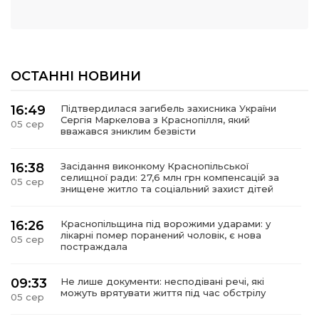
ОСТАННІ НОВИНИ
16:49
Підтвердилася загибель захисника України
Сергія Маркелова з Краснопілля, який
05 сер
вважався зниклим безвісти
16:38
Засідання виконкому Краснопільської
селищної ради: 27,6 млн грн компенсацій за
05 сер
знищене житло та соціальний захист дітей
16:26
Краснопільщина під ворожими ударами: у
лікарні помер поранений чоловік, є нова
05 сер
постраждала
09:33
Не лише документи: несподівані речі, які
можуть врятувати життя під час обстрілу
05 сер