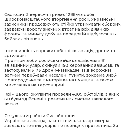
Сьогодні, 3 вересня, триває 1288-ма доба
широкомасштабного вторгнення росії. Українські
захисники продовжують стійко утримувати оборону,
завдаючи ворогу значних втрат на всіх ділянках
фронту. За минулу добу на передовій відбулося 166
бойових зіткнень.
Інтенсивність ворожих обстрілів: авіація, дрони та
шення
артилерія
Протягом доби російські війська здійснили 81
авіаційний удар, скинули 150 керованих авіабомб та
ти
застосували 5173 дрони-камікадзе. Під ворожим
вогнем перебували населені пункти, зокрема Зноб-
Новгородське та Винторівка на Сумщині, а також
Миколаївка на Херсонщині.
Крім цього, окупанти провели 4809 обстрілів, з яких
60 були здійснені з реактивних систем залпового
вогню.
Результати роботи Сил оборони
Українська авіація, ракетні війська та артилерія
завдають точних ударів по позиціях противника. За