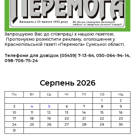
08:46
Командир гармати Руслан Козирін: «Змінити
підрозділ чи бригаду – навіть думки не було»
23 лип
20:36
Нова кав’ярня в Сумах: як родина військового
Запрошуємо Вас до співпраці з нашою газетою.
з Краснопілля відкрила «Лев каву» за грантові
22 лип
Пропонуємо розмістити рекламу, оголошення у
кошти (ВІДЕО)
Краснопільській газеті «Перемога» Сумської області.
14:37
Захищав кордон до останнього подиху:
Телефони для довідок (05459) 7-13-64, 050-064-94-14,
пам’яті полеглого прикордонника Олександра
098-706-75-24
21 лип
Кичаня (ВІДЕО)
11:28
Від штанги до «крил»: як спорт і характер
Серпень 2026
колишнього паверліфтера гартують перемогу
21 лип
на Донеччині
Пн
Вт
Ср
Чт
Пт
Сб
Нд
1
2
11:19
На щиті повертається додому:
3
4
5
6
7
8
9
Краснопільська громада втратила 27-річного
21 лип
10
11
12
13
14
15
16
Захисника Сергія Балабаєнка
17
18
19
20
21
22
23
24
25
26
27
28
29
30
11:00
Музей, який був частиною життя
31
19 лип