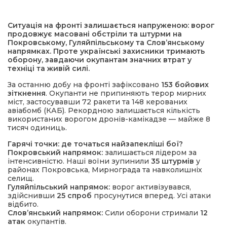
Ситуація на фронті залишається напруженою: ворог
продовжує масовані обстріли та штурми на
Покровському, Гуляйпільському та Слов’янському
напрямках. Проте українські захисники тримають
оборону, завдаючи окупантам значних втрат у
техніці та живій силі.
За останню добу на фронті зафіксовано
153 бойових
зіткнення
. Окупанти не припиняють терор мирних
шення
міст, застосувавши 72 ракети та 148 керованих
авіабомб (КАБ). Рекордною залишається кількість
використаних ворогом дронів-камікадзе — майже 8
ти
тисяч одиниць.
Гарячі точки: де точаться найзапекліші бої?
Покровський напрямок:
залишається лідером за
інтенсивністю. Наші воїни зупинили
35 штурмів
у
районах Покровська, Мирнограда та навколишніх
селищ.
Гуляйпільський напрямок:
ворог активізувався,
здійснивши
25 спроб
просунутися вперед. Усі атаки
відбито.
Слов’янський напрямок:
Сили оборони стримали
12
атак
окупантів.