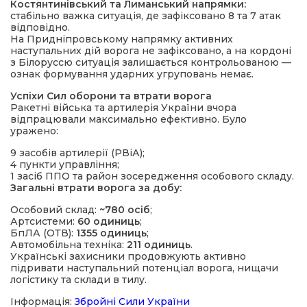
Костянтинівський та Лиманський напрямки:
стабільно важка ситуація, де зафіксовано 8 та 7 атак
відповідно.
На Придніпровському напрямку активних
наступальних дій ворога не зафіксовано, а на кордоні
з Білоруссю ситуація залишається контрольованою —
ознак формування ударних угруповань немає.
Успіхи Сил оборони та втрати ворога
Ракетні війська та артилерія України вчора
відпрацювали максимально ефективно. Було
уражено:
9 засобів артилерії (РВіА);
4 пункти управління;
1 засіб ППО та район зосередження особового складу.
Загальні втрати ворога за добу:
Особовий склад:
~780 осіб
;
Артсистеми:
60 одиниць
;
БпЛА (ОТВ):
1355 одиниць
;
Автомобільна техніка:
211 одиниць
.
Українські захисники продовжують активно
підривати наступальний потенціал ворога, нищачи
логістику та склади в тилу.
Інформація:
Збройні Сили України