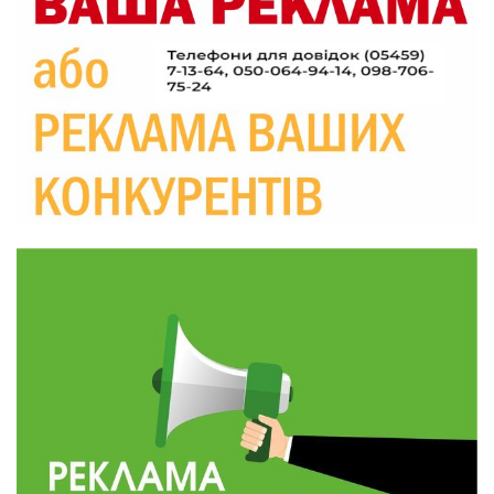
09:52
Родина Степаненків: від квітучого
прикордоння до втраченого дому
04 сер
19:36
Пишіть листи самому собі, або як уникнути
маніпуляційбез конфліктів
30 лип
19:29
«Все закінчиться, приїду й одружуся…»: Пам’яті
26-річного Захисника Богдана Ємця (ВІДЕО)
30 лип
20:06
Паливо по 100 грн та ризик дефіциту: чому в
Україні різко зростають ціни на АЗС
28 лип
20:00
Житлові сертифікати, підготовка до зими та
підтримка ВПО: підсумки засідання виконкому
28 лип
Краснопільської селищної ради
10:36
Валентина Масалітіна: «Нас тримає віра в
Перемогу і повернення додому»
28 лип