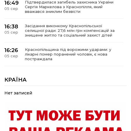
16:49
Підтвердилася загибель захисника України
Сергія Маркелова з Краснопілля, який
05 сер
вважався зниклим безвісти
16:38
Засідання виконкому Краснопільської
селищної ради: 27,6 млн грн компенсацій за
05 сер
знищене житло та соціальний захист дітей
16:26
Краснопільщина під ворожими ударами: у
лікарні помер поранений чоловік, є нова
05 сер
постраждала
09:33
Не лише документи: несподівані речі, які
можуть врятувати життя під час обстрілу
КРАЇНА
05 сер
Нет записей
09:26
Що робити, якщо в нотаріальному документі
виявлено описку?
05 сер
18:39
«КОЛО НЕЗЛАМНИХ»: як діти та ветерани
разом створюють унікальний телепроєкт
04 сер