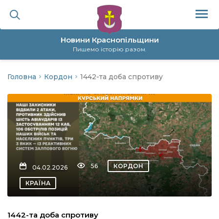
Новини Краснопільщини
Пишемо історію разом.
Головна
Кордон
1442-та доба спротиву
ційна політика
да
я
а
56
КОРДОН
04.02.2026
нал
КРАЇНА
ура
1442-та доба спротиву