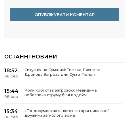
ОСТАННІ НОВИНИ
18:52
Ситуація на Сумщині: Тиск на Рясне та
Дронова Загроза для Сум з Півночі
08 сер
15:44
Коли хобі стає загрозою: Невидима
небезпека струму біля водойм
08 сер
15:34
«По документах я ніхто»: історія цивільної
дружини загиблого воїна
08 сер