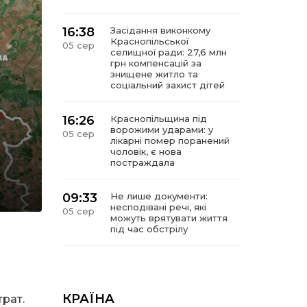
16:38
Засідання виконкому
Краснопільської
05 сер
селищної ради: 27,6 млн
грн компенсацій за
знищене житло та
соціальний захист дітей
16:26
Краснопільщина під
ворожими ударами: у
05 сер
лікарні помер поранений
чоловік, є нова
постраждала
09:33
Не лише документи:
несподівані речі, які
05 сер
можуть врятувати життя
під час обстрілу
09:26
Що робити, якщо в
нотаріальному документі
05 сер
виявлено описку?
КРАЇНА
трат.