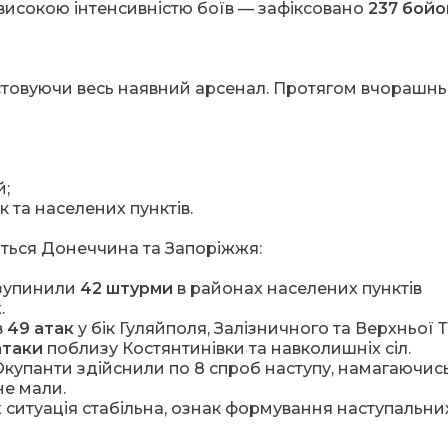
исокою інтенсивністю боїв — зафіксовано
237 бойо
стовуючи весь наявний арсенал. Протягом вчорашнь
й;
к та населених пунктів.
ься Донеччина та Запоріжжя:
зупинили
42 штурми
в районах населених пунктів
.
в
49 атак
у бік Гуляйполя, Залізничного та Верхньої Т
атаки
поблизу Костянтинівки та навколишніх сіл.
купанти здійснили по 8 спроб наступу, намагаючис
не мали.
 ситуація стабільна, ознак формування наступальни