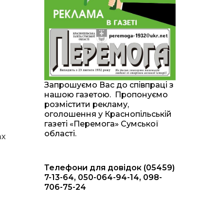
20:00
Житлові сертифікати,
підготовка до зими та
28 лип
підтримка ВПО: підсумки
засідання виконкому
Краснопільської
селищної ради
10:36
Валентина Масалітіна:
«Нас тримає віра в
28 лип
Запрошуємо Вас до співпраці з
Перемогу і повернення
нашою газетою. Пропонуємо
додому»
розмістити рекламу,
оголошення у Краснопільській
10:31
Знову біль… Знову
газеті «Перемога» Сумської
втрата… На щиті
28 лип
області.
ах
повертається захисник
України Богдан Ємець
Телефони для довідок (05459)
16:57
Обмежено придатний,
але безмежно
7-13-64, 050-064-94-14, 098-
24 лип
вмотивований: Як
706-75-24
колишній лісівник став
асом артилерії