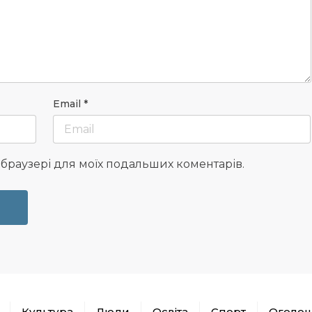
Email
*
у браузері для моїх подальших коментарів.
Культура
Люди
Освіта
Спорт
Оголо