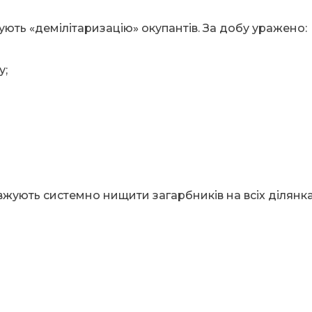
ують «демілітаризацію» окупантів. За добу уражено:
у;
вжують системно нищити загарбників на всіх ділянк