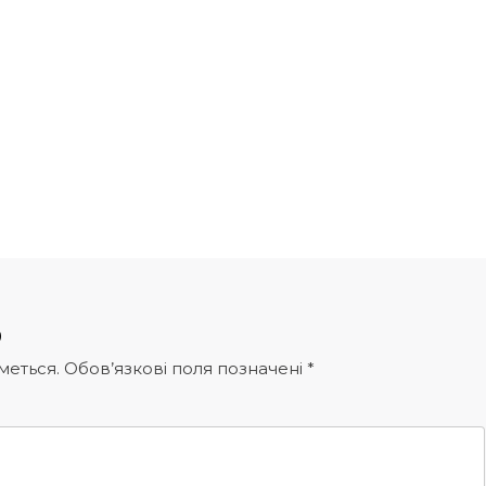
р
меться.
Обов’язкові поля позначені
*