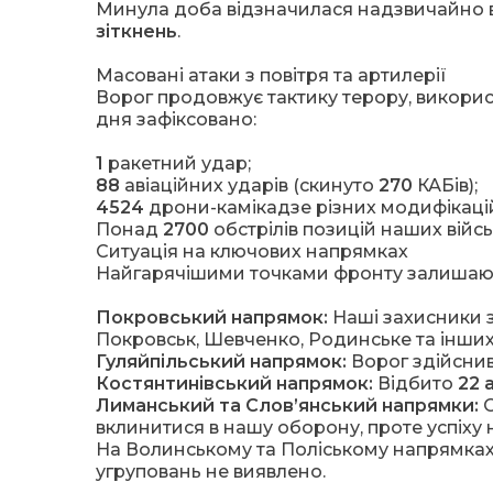
Минула доба відзначилася надзвичайно в
зіткнень
.
Масовані атаки з повітря та артилерії
Ворог продовжує тактику терору, викори
дня зафіксовано:
1
ракетний удар;
88
авіаційних ударів (скинуто
270
КАБів);
4524
дрони-камікадзе різних модифікаці
Понад
2700
обстрілів позицій наших війсь
Ситуація на ключових напрямках
Найгарячішими точками фронту залишают
Покровський напрямок:
Наші захисники 
Покровськ, Шевченко, Родинське та інших
Гуляйпільський напрямок:
Ворог здійсни
Костянтинівський напрямок:
Відбито
22 
Лиманський та Слов’янський напрямки:
О
вклинитися в нашу оборону, проте успіху 
На Волинському та Поліському напрямках
угруповань не виявлено.