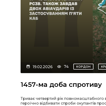
74
19.02.2026
КОРДОН
КР
1457-ма доба спротиву
Триває четвертий рік повномасштабного
героїчно відбивати спроби окупантів прос