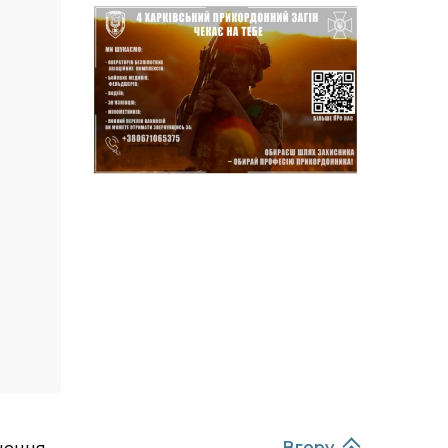
14:37
Захищав кордон до
останнього подиху:
21 лип
пам’яті полеглого
прикордонника
Олександра Кичаня
(ВІДЕО)
11:28
Від штанги до «крил»: як
спорт і характер
21 лип
колишнього
паверліфтера гартують
перемогу на Донеччині
11:19
На щиті повертається
додому: Краснопільська
21 лип
громада втратила 27-
річного Захисника Сергія
Балабаєнка
11:00
Музей, який був частиною
життя
19 лип
шення
Вгору