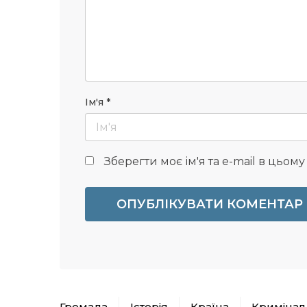
Ім'я
*
Зберегти моє ім'я та e-mail в цьом
Громада
Історія
Країна
Кримінал