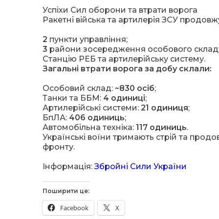
Успіхи Сил оборони та втрати ворога
Ракетні війська та артилерія ЗСУ продовж
2
пункти управління;
3
райони зосередження особового склад
Станцію РЕБ та артилерійську систему.
Загальні втрати ворога за добу склали:
Особовий склад:
~830 осіб
;
Танки та ББМ:
4 одиниці
;
Артилерійські системи:
21 одиниця
;
БпЛА:
406 одиниць
;
Автомобільна техніка:
117 одиниць
.
Українські воїни тримають стрій та продо
фронту.
Інформація:
Збройні Сили України
Поширити це:
Facebook
X