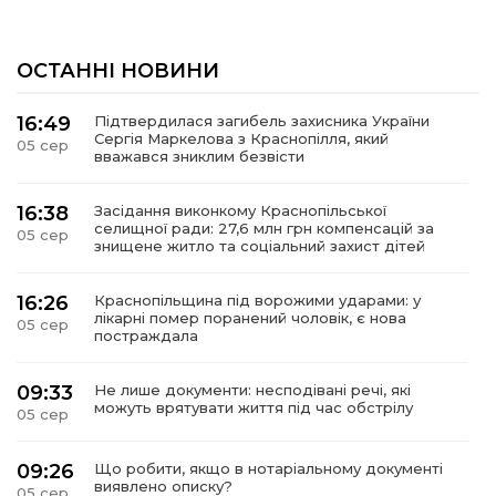
ОСТАННІ НОВИНИ
16:49
Підтвердилася загибель захисника України
Сергія Маркелова з Краснопілля, який
05 сер
вважався зниклим безвісти
16:38
Засідання виконкому Краснопільської
селищної ради: 27,6 млн грн компенсацій за
05 сер
знищене житло та соціальний захист дітей
16:26
Краснопільщина під ворожими ударами: у
лікарні помер поранений чоловік, є нова
05 сер
постраждала
09:33
Не лише документи: несподівані речі, які
можуть врятувати життя під час обстрілу
05 сер
09:26
Що робити, якщо в нотаріальному документі
виявлено описку?
05 сер