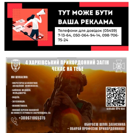
10:49
Інтелектуальні злети та творчі перемоги:
історія успіху випускниці Вікторії Кондратенко
19 лип
10:40
Вірний присязі до останнього подиху:
підтримайте петицію про присвоєння звання
19 лип
«Герой України» (посмертно) прикордоннику
Олександру Бойку
20:34
Кохання попри все: як українці створюють сім’ї
в реаліях 2026 року
17 лип
13:52
І волейбол, і хімія на “відмінно”: неймовірна
історія успіху випускниці з Краснопілля
15 лип
Анастасії Гонтар
13:27
НБУ вводить нову банкноту 2 000 грн із
портретом легендарного українця: що
15 лип
зміниться для наших гаманців
13:22
Гаманець у шоці: які продукти в Україні різко
подешевшали, а за що доведеться платити
15 лип
більше?