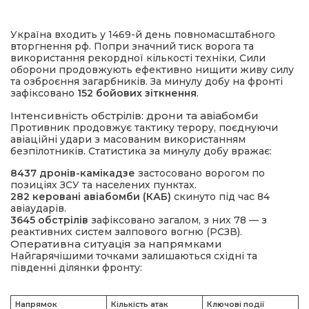
Україна входить у 1469-й день повномасштабного
вторгнення рф. Попри значний тиск ворога та
використання рекордної кількості техніки, Сили
оборони продовжують ефективно нищити живу силу
та озброєння загарбників. За минулу добу на фронті
зафіксовано
152 бойових зіткнення
.
Інтенсивність обстрілів: дрони та авіабомби
Противник продовжує тактику терору, поєднуючи
шення
авіаційні удари з масованим використанням
безпілотників. Статистика за минулу добу вражає:
ти
8437 дронів-камікадзе
застосовано ворогом по
позиціях ЗСУ та населених пунктах.
282 керовані авіабомби (КАБ)
скинуто під час 84
авіаударів.
3645 обстрілів
зафіксовано загалом, з них 78 — з
реактивних систем залпового вогню (РСЗВ).
Оперативна ситуація за напрямками
Найгарячішими точками залишаються східні та
південні ділянки фронту:
Напрямок
Кількість атак
Ключові події