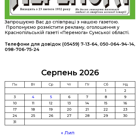
підрозділ чи бригаду – навіть думки не було»
23 лип
20:36
Нова кав’ярня в Сумах: як родина військового
Запрошуємо Вас до співпраці з нашою газетою.
з Краснопілля відкрила «Лев каву» за грантові
22 лип
Пропонуємо розмістити рекламу, оголошення у
кошти (ВІДЕО)
Краснопільській газеті «Перемога» Сумської області.
14:37
Захищав кордон до останнього подиху:
Телефони для довідок (05459) 7-13-64, 050-064-94-14,
пам’яті полеглого прикордонника Олександра
098-706-75-24
21 лип
Кичаня (ВІДЕО)
11:28
Від штанги до «крил»: як спорт і характер
Серпень 2026
колишнього паверліфтера гартують перемогу
21 лип
на Донеччині
Пн
Вт
Ср
Чт
Пт
Сб
Нд
1
2
11:19
На щиті повертається додому:
3
4
5
6
7
8
9
Краснопільська громада втратила 27-річного
21 лип
10
11
12
13
14
15
16
Захисника Сергія Балабаєнка
17
18
19
20
21
22
23
24
25
26
27
28
29
30
11:00
Музей, який був частиною життя
31
19 лип
« Лип