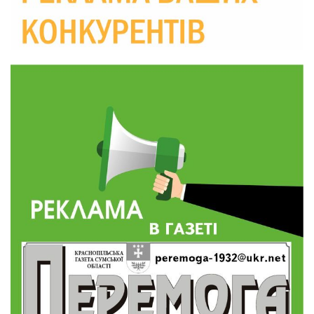
10:36
Валентина Масалітіна: «Нас тримає віра в
Перемогу і повернення додому»
28 лип
10:31
Знову біль… Знову втрата… На щиті
повертається захисник України Богдан Ємець
28 лип
16:57
Обмежено придатний, але безмежно
вмотивований: Як колишній лісівник став асом
24 лип
артилерії
16:34
490 пацієнтів та 15 відвіданих сіл: МБФ
«Альянс громадського здоров’я» підбив
24 лип
підсумки роботи мобільних клінік у Сумській
області
12:24
Покинув безпечне життя за кордоном, щоб
захистити рідну землю: пам’яті Сергія
23 лип
Балабаєнка (ВІДЕО)
08:46
Командир гармати Руслан Козирін: «Змінити