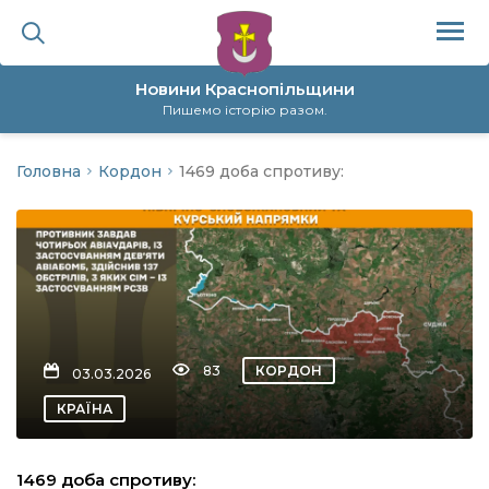
Новини Краснопільщини
Пишемо історію разом.
Головна
Кордон
1469 доба спротиву:
ційна політика
да
я
а
83
КОРДОН
03.03.2026
нал
КРАЇНА
ура
1469 доба спротиву: