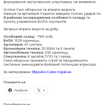
формування наступальних угруповань не виявлено.
Успіхи Сил оборони та втрати ворога
Авіація та артилерія України завдали точних ударів по
8 районах зосередження особового складу
та
пункту управління БпЛА окупантів.
Загальні втрати ворога за добу:
Особовий склад:
~790 осіб;
БпЛА:
1529 одиниць;
Артилерія:
47 систем;
Броньована техніка:
20 ББМ та 5 танків;
Автомобільна техніка:
235 одиниць;
Спецтехніка:
6 засобів ППО та 1 катер.
Сили оборони тримають стрій та продовжують
системно зменшувати бойовий потенціал агресора.
За матеріалами:
Збройні Сили України
Поширити це:
Facebook
X
Подобається це: