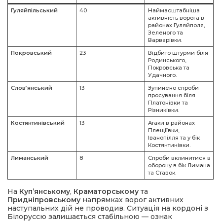
Гуляйпільський
40
Наймасштабніша
активність ворога в
районах Гуляйполя,
Зеленого та
Варварівки.
Покровський
23
Відбито штурми біля
Родинського,
Покровська та
Удачного.
Слов’янський
13
Зупинено спроби
просування біля
Платонівки та
Різниківки.
Костянтинівський
13
Атаки в районах
Плещіївки,
Іванопілля та у бік
Костянтинівки.
Лиманський
8
Спроби вклинитися в
оборону в бік Лимана
та Ставок.
На
Куп’янському
,
Краматорському
та
Придніпровському
напрямках ворог активних
наступальних дій не проводив. Ситуація на кордоні з
Білоруссю залишається стабільною — ознак