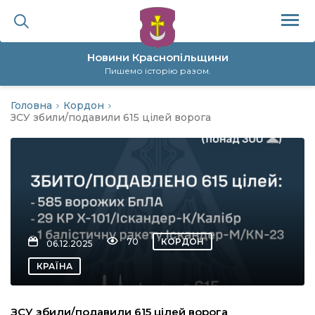
Новини Краснопільщини
Пишемо історію разом.
Головна
Кордон
ційна політика
ЗСУ збили/подавили 615 цілей ворога
да
я
а
70
КОРДОН
06.12.2025
нал
КРАЇНА
ура
ЗСУ збили/подавили 615 цілей ворога