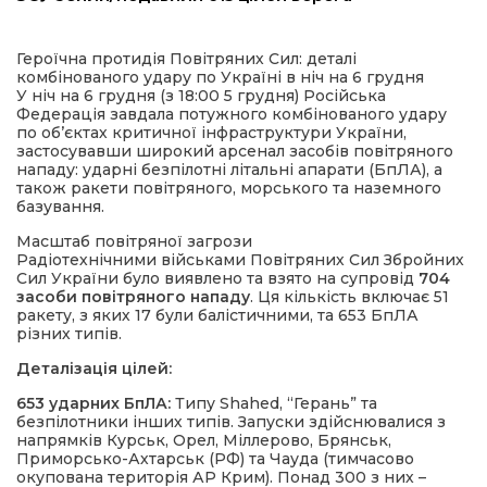
Героїчна протидія Повітряних Сил: деталі
комбінованого удару по Україні в ніч на 6 грудня
У ніч на 6 грудня (з 18:00 5 грудня) Російська
Федерація завдала потужного комбінованого удару
по об’єктах критичної інфраструктури України,
застосувавши широкий арсенал засобів повітряного
нападу: ударні безпілотні літальні апарати (БпЛА), а
також ракети повітряного, морського та наземного
шення
базування.
Масштаб повітряної загрози
Радіотехнічними військами Повітряних Сил Збройних
ти
Сил України було виявлено та взято на супровід
704
засоби повітряного нападу
. Ця кількість включає 51
ракету, з яких 17 були балістичними, та 653 БпЛА
різних типів.
Деталізація цілей:
653 ударних БпЛА:
Типу Shahed, “Герань” та
безпілотники інших типів. Запуски здійснювалися з
напрямків Курськ, Орел, Міллерово, Брянськ,
Приморсько-Ахтарськ (РФ) та Чауда (тимчасово
окупована територія АР Крим). Понад 300 з них –