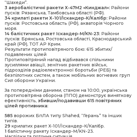
“Шахеди”.
3 аеробалістичні ракети Х-47М2 «Кинджал»:
Райони
пусків: Рязанська, Тамбовська області (РФ).
34 крилаті ракети Х-101/Іскандер-К/Калібр:
Райони
пусків: Ростовська область (РФ), акваторія Чорного
моря.
14 балістичних ракет Іскандер-М/KN-23:
Райони
пусків: Брянська, Ростовська області, Краснодарський
край (РФ), ТОТ АР Крим.
Результати протиповітряного бою: 615 збитих/
подавлених цілей
Протиповітряний напад відбивався спільними
зусиллями авіації, зенітних ракетних військ,
підрозділів радіоелектронної боротьби (РЕБ) та
безпілотних систем, а також мобільних вогневих груп
Сил оборони України.
За попередніми даними, станом на 10:00, українська
протиповітряна оборона (ППО) демонструє виняткову
ефективність,
збивши/подавивши 615 повітряних
цілей противника
:
585
ворожих БпЛА типу Shahed, “Герань” та інших
типів.
29
крилатих ракет Х-101/Іскандер-К/Калібр.
1
балістичну ракету Іскандер-М/KN-23.
Наслідки та поточна ситуація