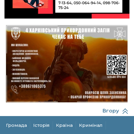
Олександру Бойку
20:34
Кохання попри все: як українці створюють сім’ї
в реаліях 2026 року
17 лип
13:52
І волейбол, і хімія на “відмінно”: неймовірна
історія успіху випускниці з Краснопілля
15 лип
Анастасії Гонтар
13:27
НБУ вводить нову банкноту 2 000 грн із
портретом легендарного українця: що
15 лип
зміниться для наших гаманців
13:22
Гаманець у шоці: які продукти в Україні різко
подешевшали, а за що доведеться платити
15 лип
більше?
Вгору
13:10
Захищав до останнього подиху: Миропілля
втратило свого захисника Володимира
15 лип
Токарева
Громада
Історія
Країна
Кримінал