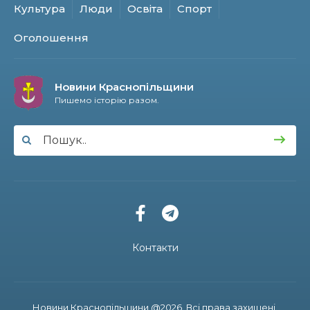
21:06
«Я там, де потрібен Батьківщині»: шлях
Культура
Люди
Освіта
Спорт
солдата з позивним «Бариста»
13 лип
Оголошення
13:51
Історія, що об’єднує покоління: світ побачила
книга про минуле та сьогодення Осоївки
13 лип
Новини Краснопільщини
Пишемо історію разом.
11:10
Інтелект, спорт та творчість: історія успіху
випускниці Анни Корх
11 лип
13:48
На щиті повернувся 39-річний прикордонник
Віталій Будко, чию рідну домівку в Угроїдах
10 лип
знищив ворог
12:50
На Сумщині розширено мережу мовлення
військового радіо «Армія FM»
10 лип
Контакти
11:11
Координати майбутнього — IT: випускник
Артьом Стрілецький розробляє ігри для
10 лип
Google Play
Новини Краснопільщини @2026. Всі права захищені.