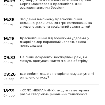
16:49
Підтвердилася загибель захисника України
Сергія Маркелова з Краснопілля, який
05 сер
вважався зниклим безвісти
16:38
Засідання виконкому Краснопільської
селищної ради: 27,6 млн грн компенсацій за
05 сер
знищене житло та соціальний захист дітей
16:26
Краснопільщина під ворожими ударами: у
лікарні помер поранений чоловік, є нова
05 сер
постраждала
09:33
Не лише документи: несподівані речі, які
можуть врятувати життя під час обстрілу
05 сер
09:26
Що робити, якщо в нотаріальному документі
виявлено описку?
05 сер
18:39
«КОЛО НЕЗЛАМНИХ»: як діти та ветерани
разом створюють унікальний телепроєкт
04 сер