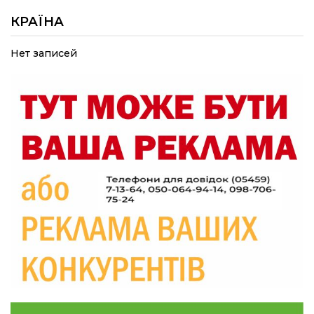
09:52
Родина Степаненків: від квітучого
прикордоння до втраченого дому
КРАЇНА
04 сер
Нет записей
19:36
Пишіть листи самому собі, або як уникнути
маніпуляційбез конфліктів
30 лип
19:29
«Все закінчиться, приїду й одружуся…»: Пам’яті
26-річного Захисника Богдана Ємця (ВІДЕО)
30 лип
20:06
Паливо по 100 грн та ризик дефіциту: чому в
Україні різко зростають ціни на АЗС
28 лип
20:00
Житлові сертифікати, підготовка до зими та
підтримка ВПО: підсумки засідання виконкому
28 лип
Краснопільської селищної ради
10:36
Валентина Масалітіна: «Нас тримає віра в
Перемогу і повернення додому»
28 лип
10:31
Знову біль… Знову втрата… На щиті