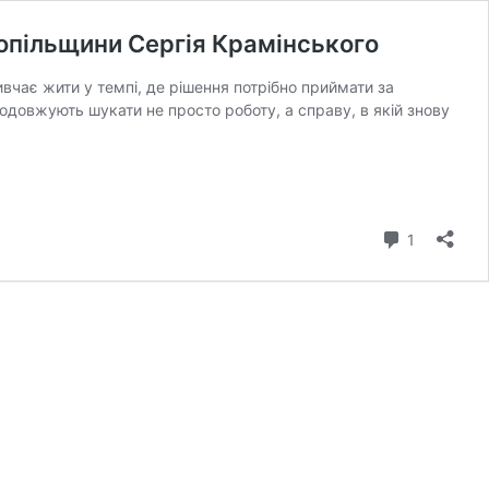
нопільщини Сергія Крамінського
вчає жити у темпі, де рішення потрібно приймати за
родовжують шукати не просто роботу, а справу, в якій знову
коментар
1
льщини
ого