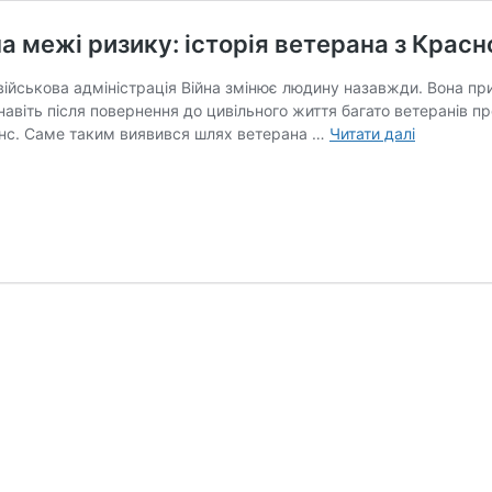
на межі ризику: історія ветерана з Крас
ійськова адміністрація Війна змінює людину назавжди. Вона при
 навіть після повернення до цивільного життя багато ветеранів п
Після
сенс. Саме таким виявився шлях ветерана …
Читати далі
фронту
він
знову
обрав
роботу
на
межі
ризику:
історія
ветерана
з
Краснопі
Сергія
Крамінськ