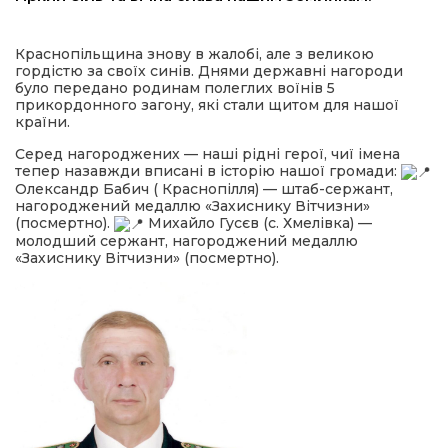
Краснопільщина знову в жалобі, але з великою
гордістю за своїх синів. Днями державні нагороди
було передано родинам полеглих воїнів 5
прикордонного загону, які стали щитом для нашої
країни.
Серед нагороджених — наші рідні герої, чиї імена
тепер назавжди вписані в історію нашої громади:
Олександр Бабич ( Краснопілля) — штаб-сержант,
шення
нагороджений медаллю «Захиснику Вітчизни»
(посмертно).
Михайло Гусєв (с. Хмелівка) —
молодший сержант, нагороджений медаллю
ти
«Захиснику Вітчизни» (посмертно).