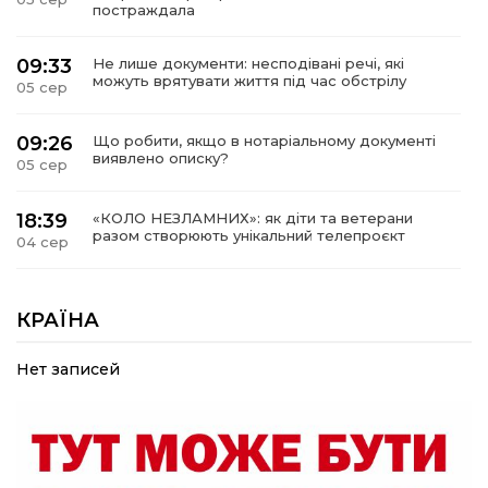
постраждала
09:33
Не лише документи: несподівані речі, які
можуть врятувати життя під час обстрілу
05 сер
09:26
Що робити, якщо в нотаріальному документі
виявлено описку?
05 сер
18:39
«КОЛО НЕЗЛАМНИХ»: як діти та ветерани
разом створюють унікальний телепроєкт
04 сер
09:52
Родина Степаненків: від квітучого
прикордоння до втраченого дому
КРАЇНА
04 сер
Нет записей
19:36
Пишіть листи самому собі, або як уникнути
маніпуляційбез конфліктів
30 лип
19:29
«Все закінчиться, приїду й одружуся…»: Пам’яті
26-річного Захисника Богдана Ємця (ВІДЕО)
30 лип