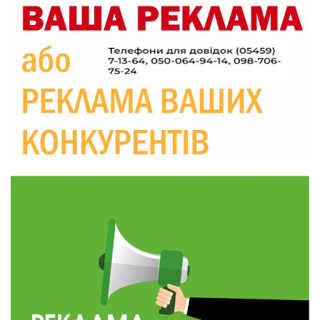
20:06
Паливо по 100 грн та ризик дефіциту: чому в
Україні різко зростають ціни на АЗС
28 лип
20:00
Житлові сертифікати, підготовка до зими та
підтримка ВПО: підсумки засідання виконкому
28 лип
Краснопільської селищної ради
10:36
Валентина Масалітіна: «Нас тримає віра в
Перемогу і повернення додому»
28 лип
10:31
Знову біль… Знову втрата… На щиті
повертається захисник України Богдан Ємець
28 лип
16:57
Обмежено придатний, але безмежно
вмотивований: Як колишній лісівник став асом
24 лип
артилерії
16:34
490 пацієнтів та 15 відвіданих сіл: МБФ
«Альянс громадського здоров’я» підбив
24 лип
підсумки роботи мобільних клінік у Сумській