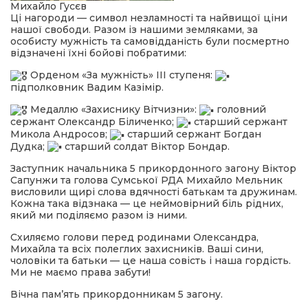
Михайло Гусєв
Ці нагороди — символ незламності та найвищої ціни
нашої свободи. Разом із нашими земляками, за
особисту мужність та самовідданість були посмертно
відзначені їхні бойові побратими:
Орденом «За мужність» ІІІ ступеня:
підполковник Вадим Казімір.
Медаллю «Захиснику Вітчизни»:
головний
сержант Олександр Біличенко;
старший сержант
Микола Андросов;
старший сержант Богдан
Дудка;
старший солдат Віктор Бондар.
Заступник начальника 5 прикордонного загону Віктор
Сапунжи та голова Сумської РДА Михайло Мельник
висловили щирі слова вдячності батькам та дружинам.
Кожна така відзнака — це неймовірний біль рідних,
який ми поділяємо разом із ними.
Схиляємо голови перед родинами Олександра,
Михайла та всіх полеглих захисників. Ваші сини,
чоловіки та батьки — це наша совість і наша гордість.
Ми не маємо права забути!
Вічна пам’ять прикордонникам 5 загону.