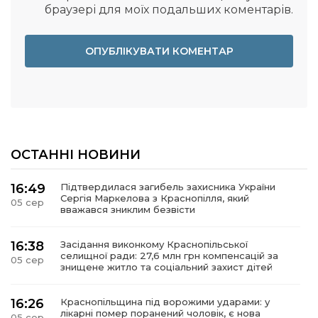
браузері для моїх подальших коментарів.
ОСТАННІ НОВИНИ
16:49
Підтвердилася загибель захисника України
Сергія Маркелова з Краснопілля, який
05 сер
вважався зниклим безвісти
16:38
Засідання виконкому Краснопільської
селищної ради: 27,6 млн грн компенсацій за
05 сер
знищене житло та соціальний захист дітей
16:26
Краснопільщина під ворожими ударами: у
лікарні помер поранений чоловік, є нова
05 сер