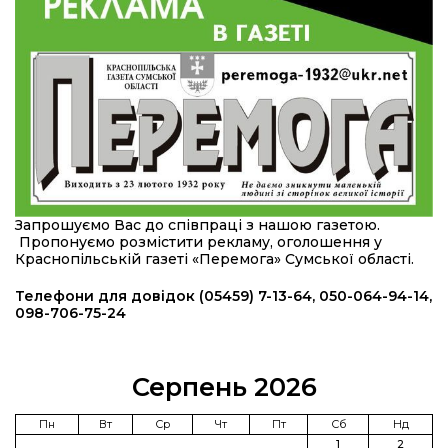
області
12:24
Покинув безпечне життя за кордоном, щоб
захистити рідну землю: пам’яті Сергія
23 лип
Балабаєнка (ВІДЕО)
08:46
Командир гармати Руслан Козирін: «Змінити
підрозділ чи бригаду – навіть думки не було»
23 лип
20:36
Нова кав’ярня в Сумах: як родина військового
Запрошуємо Вас до співпраці з нашою газетою.
з Краснопілля відкрила «Лев каву» за грантові
22 лип
Пропонуємо розмістити рекламу, оголошення у
кошти (ВІДЕО)
Краснопільській газеті «Перемога» Сумської області.
14:37
Захищав кордон до останнього подиху:
Телефони для довідок (05459) 7-13-64, 050-064-94-14,
пам’яті полеглого прикордонника Олександра
098-706-75-24
21 лип
Кичаня (ВІДЕО)
11:28
Від штанги до «крил»: як спорт і характер
Серпень 2026
колишнього паверліфтера гартують перемогу
21 лип
на Донеччині
Пн
Вт
Ср
Чт
Пт
Сб
Нд
1
2