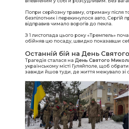
впевненим у собі й розсудливим. Без ваган
Попри серйозну травму, отриману після то
безпілотник і перекинулося авто, Сергій 
відправив чимало ворогів до пекла.
З 1 листопада цього року «Тремпель» поча
обійняв цю посаду, швидко показавши себ
Останній бій на День Святог
Трагедія сталася на
День Святого Микол
українському місті Гуляйполе, щоб обрати 
завжди йшов туди, де життя межувало зі 