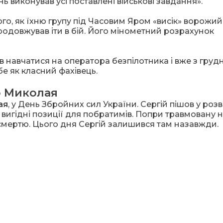
ь виконував усі поставлені військові завдання».
го, як їхню групу під Часовим Яром «висік» ворожий
продовжував іти в бій. Його мінометний розрахунок
в навчатися на оператора безпілотника і вже з груд
е як класний фахівець.
о Миколая
ая
, у День Збройних сил України. Сергій пішов у розв
вигідні позиції для побратимів. Попри травмовану но
смертю. Цього дня Сергій залишився там назавжди.