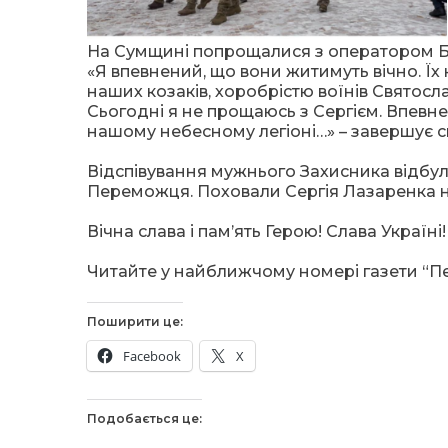
На Сумщині попрощалися з оператором Б
«Я впевнений, що вони житимуть вічно. Ї
наших козаків, хоробрістю воїнів Святосл
Сьогодні я не прощаюсь з Сергієм. Впевне
нашому небесному легіоні…» – завершує 
Відспівування мужнього Захисника відбул
Переможця. Поховали Сергія Лазаренка 
Вічна слава і пам’ять Герою! Слава Україні!
Читайте у найближчому номері газети “П
Поширити це:
Facebook
X
Подобається це: