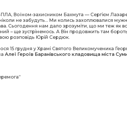
ПЛА, Воїном-захисником Бахмута — Сергієм Лазар
х ніколи не забудуть… Ми колись захоплювалися муж
ава. Сьогодення нам дало зрозуміти, що ми теж як 
ний – ще зустрінемось. А Він продовжить там борот
свою розповідь Юрій Сердюк.
ося 15 грудня у Храмі Святого Великомученика Георг
на
Алеї Героїв Баранівського кладовища міста Сум
еремога”