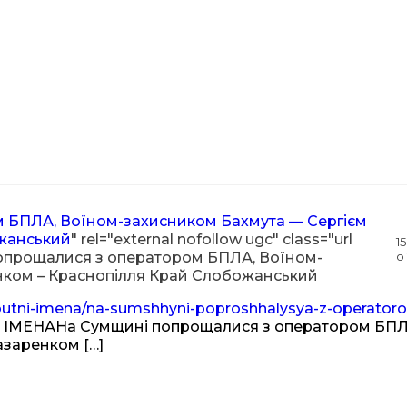
 БПЛА, Воїном-захисником Бахмута — Сергієм
жанський
" rel="external nofollow ugc" class="url
15
 попрощалися з оператором БПЛА, Воїном-
о 
нком – Краснопілля Край Слобожанський
butni-imena/na-sumshhyni-poproshhalysya-z-operator
ІМЕНАНа Сумщині попрощалися з оператором БПЛ
заренком […]