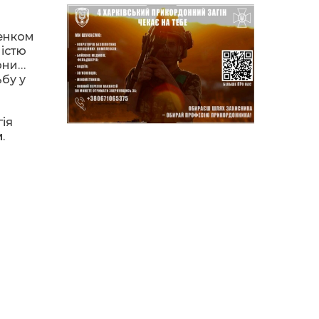
14:37
Захищав кордон до
останнього подиху:
енком
21 лип
пам’яті полеглого
ністю
прикордонника
вони…
Олександра Кичаня
(ВІДЕО)
ьбу у
11:28
Від штанги до «крил»: як
ія
спорт і характер
21 лип
колишнього
и
.
паверліфтера гартують
перемогу на Донеччині
11:19
На щиті повертається
додому: Краснопільська
21 лип
громада втратила 27-
річного Захисника Сергія
Балабаєнка
11:00
Музей, який був частиною
життя
19 лип