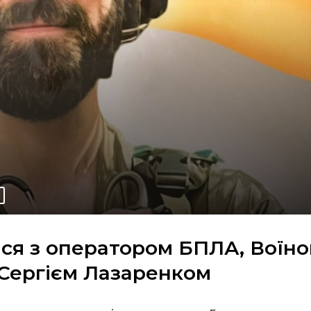
я з оператором БПЛА, Воїно
Сергієм Лазаренком