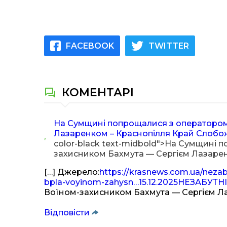
FACEBOOK
TWITTER
КОМЕНТАРІ
На Сумщині попрощалися з оператором
Лазаренком – Краснопілля Край Слобо
color-black text-midbold">На Сумщині
захисником Бахмута — Сергієм Лазаре
[…] Джерело:
https://krasnews.com.ua/neza
bpla-voyinom-zahysn…15.12.2025НЕЗАБУТНІ
Воїном-захисником Бахмута — Сергієм Ла
Відповіcти