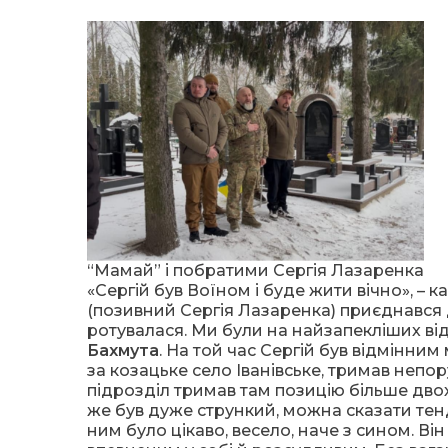
“Мамай” і побратими Сергія Лазаренка
«Сергій був Воїном і буде жити вічно», – 
(позивний Сергія Лазаренка) приєднався 
ротувалася. Ми були на найзапекліших ві
Бахмута
. На той час Сергій був відмінни
за козацьке село Іванівське, тримав неп
підрозділ тримав там позицію більше двох
же був дуже стрункий, можна сказати тенді
ним було цікаво, весело, наче з сином. В