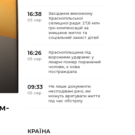
16:38
Засідання виконкому
Краснопільської
05 сер
селищної ради: 27,6 млн
грн компенсацій за
знищене житло та
соціальний захист дітей
16:26
Краснопільщина під
ворожими ударами: у
05 сер
лікарні помер поранений
чоловік, є нова
постраждала
09:33
Не лише документи:
несподівані речі, які
05 сер
можуть врятувати життя
під час обстрілу
м-
09:26
Що робити, якщо в
нотаріальному документі
05 сер
виявлено описку?
КРАЇНА