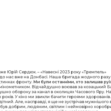
каже Юрій Сердюк. – «Навесні 2023 року «Тремпель»
до нас вже на Донбасі. Наша бригада жодного разу
дтинках фронту.
Ми були останніми, хто залишав руї
м мінометником. Відчайдушно воював за козацький Б
орушно оборону за канал в околицях Часового Яру. Н
 років. У кіно ми звикли бачити героями здорованів.
тний. Але, насправді, я ще не зустрічав мужнішого в
ін був добрим, людяним, світлим і неймовірно хоробр