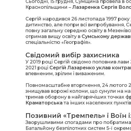
Сьогодні, 15 грудня, Сумщина провела в о
Краснопільщини –
Лазаренка Сергія Во
Сергій народився 26 листопада 1997 року 
дитинство, але попри всі випробування, 
повну загальну середню освіту в Мезенівс
отримав вищу освіту в
Сумському державно
спеціальністю «Географія».
Свідомий вибір захисника
У 2019 році Сергій свідомо поповнив лав
2021 році
Сергій Лазаренко уклав контра
впевненим, зрілим і виваженим.
Повномасштабне вторгнення, 24 лютого 202
знищував ворожі колони, що сунули на на
тримав оборону в найгарячіших точках ф
Краматорська
та інших населених пунктів
Позивний «Тремпель» і Воїн 
Зворушливими спогадами про побратима
Батальйону безпілотних систем 5-ї окрем