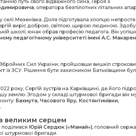
станню путь свого відважного сина, Героя з
лодимировича
, оператора безпілотних літальних апар
у селі Мезенівка. Доля підготувала хлопцю непросте
Сергій виріс доброю, світлою, щирою людиною. Здоб
ькій школі, юнак обрав професію педагога. Він успіш
му педагогічному університеті імені А.С. Макаре
и Збройних Сил України, пройшовши вишкіл строкови
кт
із ЗСУ. Рішення бути захисником Батьківщини бу
2 року, Сергій зустрів на Харківщині, де його підр
шу землю. Згодом у складі штурмової бригади він 
ронту:
Бахмута, Часового Яру, Костянтинівки,
.
із великим серцем
 поділився
Юрій Сердюк («Мамай»)
, головний серж
ої штурмової бригади.