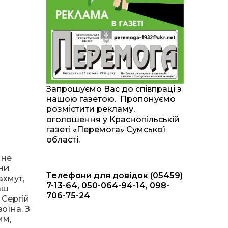
20:00
Житлові сертифікати,
підготовка до зими та
28 лип
підтримка ВПО: підсумки
засідання виконкому
Краснопільської
селищної ради
10:36
Валентина Масалітіна:
«Нас тримає віра в
28 лип
Запрошуємо Вас до співпраці з
Перемогу і повернення
нашою газетою. Пропонуємо
додому»
розмістити рекламу,
оголошення у Краснопільській
10:31
Знову біль… Знову
газеті «Перемога» Сумської
втрата… На щиті
28 лип
області.
повертається захисник
України Богдан Ємець
 не
ни
Телефони для довідок (05459)
16:57
Обмежено придатний,
ахмут,
але безмежно
7-13-64, 050-064-94-14, 098-
24 лип
аш
вмотивований: Як
706-75-24
 Сергій
колишній лісівник став
асом артилерії
оїна. З
им,