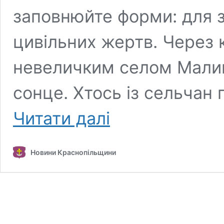
заповнюйте форми: для з
цивільних жертв. Через 
невеличким селом Мали
сонце. Хтось із сельчан
ОСТАННЯ
Читати далі
ВЕСНА
І
ОСТАННІЙ
Новини Краснопільщини
БІЙ
МИКОЛИ
ЗІНЧЕНКА