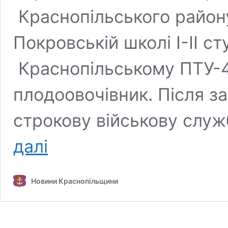
Краснопільського району
Покровській школі І-ІІ ст
Краснопільському ПТУ-4
плодоовочівник. Після з
строкову військову служ
Трагічна
далі
звістка
для
двох
Новини Краснопільщини
громад:
у
Каневі
поховають
воїна