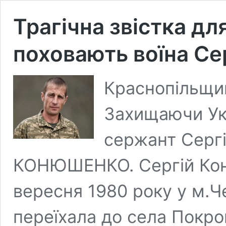
Трагічна звістка дл
поховають воїна С
Краснопільщин
Захищаючи Укр
сержант Серг
КОНЮШЕНКО. Сергій Кон
вересня 1980 року у м.Ч
переїхала до села Покро