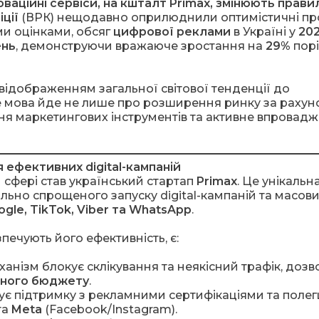
новаційні сервіси, на кшталт Primax, змінюють прави
ції
(ВРК) нещодавно оприлюднили оптимістичні пр
ми оцінками, обсяг
цифрової реклами
в Україні у
202
ень
, демонструючи вражаюче зростання на
29%
пор
є відображенням загальної світової тенденції до
 мова йде не лише про розширення ринку за рахун
ення маркетингових інструментів та активне впровад
я ефективних digital-кампаній
 сфері став український стартап
Primax
. Це унікальн
льно спрощеного запуску digital-кампаній та масов
ogle, TikTok, Viber та WhatsApp
.
печують його ефективність, є:
анізм блокує склікування та неякісний трафік, доз
много бюджету
.
є підтримку з рекламними сертифікаціями та поле
та
Meta
(Facebook/Instagram).