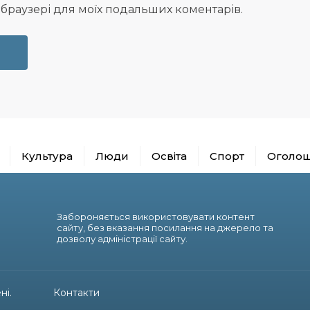
у браузері для моїх подальших коментарів.
Культура
Люди
Освіта
Спорт
Оголо
Забороняється використовувати контент
сайту, без вказання посилання на джерело та
дозволу адміністрації сайту.
ні.
Контакти