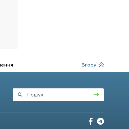
10:49
Інтелектуальні злети та
творчі перемоги: історія
19 лип
успіху випускниці Вікторії
Кондратенко
10:40
Вірний присязі до
останнього подиху:
19 лип
підтримайте петицію про
присвоєння звання
«Герой України»
(посмертно)
прикордоннику
Олександру Бойку
шення
Вгору
20:34
Кохання попри все: як
українці створюють сім’ї в
17 лип
реаліях 2026 року
13:52
І волейбол, і хімія на
“відмінно”: неймовірна
15 лип
історія успіху випускниці з
Краснопілля Анастасії
Гонтар