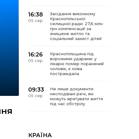
16:38
Засідання виконкому
Краснопільської
05 сер
селищної ради: 27,6 млн
грн компенсацій за
знищене житло та
соціальний захист дітей
16:26
Краснопільщина під
ворожими ударами: у
05 сер
лікарні помер поранений
чоловік, є нова
постраждала
09:33
Не лише документи:
несподівані речі, які
05 сер
можуть врятувати життя
під час обстрілу
ння
09:26
Що робити, якщо в
нотаріальному документі
05 сер
виявлено описку?
КРАЇНА