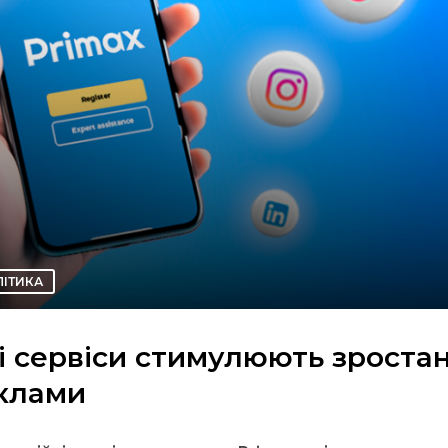
ЛІТИКА
і сервіси стимулюють зроста
еклами