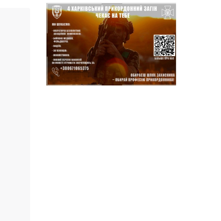
14:37
Захищав кордон до
останнього подиху:
21 лип
пам’яті полеглого
прикордонника
Олександра Кичаня
(ВІДЕО)
11:28
Від штанги до «крил»: як
спорт і характер
21 лип
колишнього
паверліфтера гартують
перемогу на Донеччині
11:19
На щиті повертається
додому: Краснопільська
21 лип
громада втратила 27-
річного Захисника Сергія
Балабаєнка
11:00
Музей, який був частиною
життя
19 лип