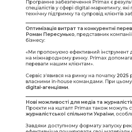
Програмне забезпечення Primax є результ
спеціалістів у сфері digital-маркетингу, 
технічну підтримку та супровід клієнтів з
Оптимізація витрат та конкурентні пере
Роман Пересунько
, представник компані
бізнесу:
«Ми пропонуємо ефективний інструмент для
на міжнародному ринку. Primax допомагає
переваги нашим клієнтам».
Сервіс з’явився на ринку на початку
2025 
власними in-house командами. При цьому 
digital-агенціями
.
Нові можливості для медіа та журналісті
Проєкти на кшталт Primax також можуть 
журналістської спільноти України
, особл
Завдяки доступному формату запуску рекл
ефективніше поширювати свої матеріали 