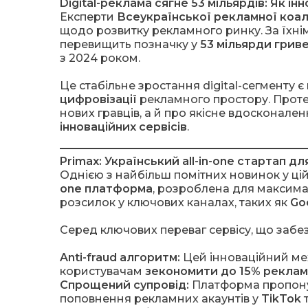
Digital-реклама сягне 53 мільярдів: Як ін
Експерти
Всеукраїнської рекламної коалі
щодо розвитку рекламного ринку. За їхні
перевищить позначку у
53 мільярди грив
з 2024 роком.
Це стабільне зростання digital-сегменту 
цифровізації
рекламного простору. Проте
нових гравців, а й про якісне вдосконал
інноваційних сервісів
.
Primax: Український all-in-one стартап дл
Однією з найбільш помітних новинок у цій
one платформа
, розроблена для максима
розсилок у ключових каналах, таких як
Go
Серед ключових переваг сервісу, що забез
Anti-fraud алгоритм:
Цей інноваційний мех
користувачам
зекономити до 15% рекла
Спрощений супровід:
Платформа пропону
поповнення рекламних акаунтів у
TikTok