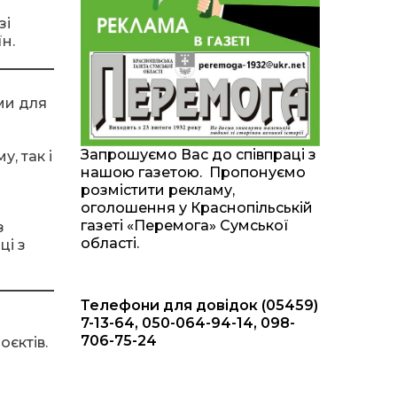
20:00
Житлові сертифікати,
зі
підготовка до зими та
28 лип
н.
підтримка ВПО: підсумки
засідання виконкому
Краснопільської
селищної ради
ми для
10:36
Валентина Масалітіна:
«Нас тримає віра в
28 лип
Запрошуємо Вас до співпраці з
, так і
Перемогу і повернення
нашою газетою. Пропонуємо
додому»
розмістити рекламу,
оголошення у Краснопільській
10:31
Знову біль… Знову
газеті «Перемога» Сумської
з
втрата… На щиті
28 лип
області.
ці з
повертається захисник
України Богдан Ємець
Телефони для довідок (05459)
16:57
Обмежено придатний,
але безмежно
7-13-64, 050-064-94-14, 098-
24 лип
вмотивований: Як
706-75-24
оєктів.
колишній лісівник став
асом артилерії