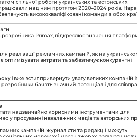
атом спільної роботи українських та естонських
які працювали над ним протягом 2020–2024 років. Нара
абезпечують висококваліфіковані команди з обох краї
ваги
ї-розробника Primax, підкреслює значення платфор
 реалізації рекламних кампаній, як на українському
 оптимізувати витрати та забезпечує конкурентні
року
і вже встиг привернути увагу великих компаній і
розробники бачать значний потенціал і для співпра
в
стати надзвичайно корисними інструментами для
иво у просуванні незалежних медіа та авторських пр
амних кампаній, журналісти та редакції можуть
в соціальних мережах і месенджерах, залучати нову