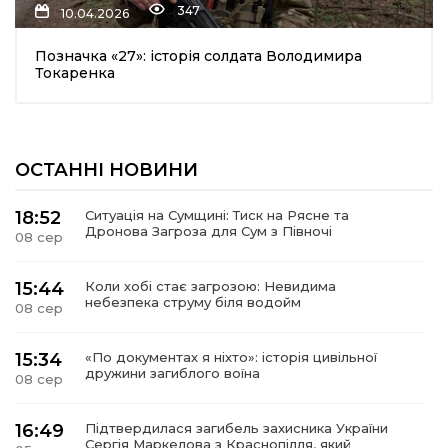
347
10.04.2026
Позначка «27»: історія солдата Володимира
Токаренка
ОСТАННІ НОВИНИ
шення
18:52
Ситуація на Сумщині: Тиск на Рясне та
Дронова Загроза для Сум з Півночі
08 сер
ти
15:44
Коли хобі стає загрозою: Невидима
небезпека струму біля водойм
08 сер
15:34
«По документах я ніхто»: історія цивільної
дружини загиблого воїна
08 сер
16:49
Підтвердилася загибель захисника України
Сергія Маркелова з Краснопілля, який