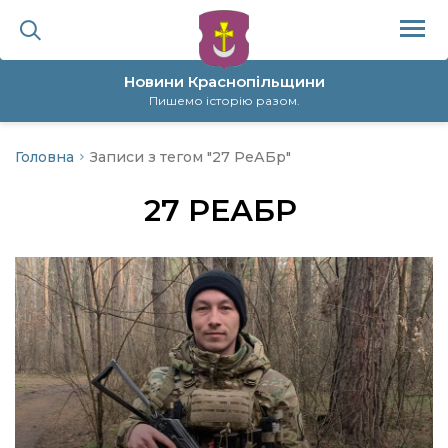
Новини Краснопільщини
Пишемо історію разом.
Головна
Записи з тегом "27 РеАБр"
ційна політика
27 РЕАБР
да
я
а
нал
ура