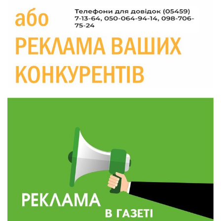
прикордоння до втраченого дому
04 сер
19:36
Пишіть листи самому собі, або як уникнути
маніпуляційбез конфліктів
30 лип
19:29
«Все закінчиться, приїду й одружуся…»: Пам’яті
26-річного Захисника Богдана Ємця (ВІДЕО)
30 лип
20:06
Паливо по 100 грн та ризик дефіциту: чому в
Україні різко зростають ціни на АЗС
28 лип
20:00
Житлові сертифікати, підготовка до зими та
підтримка ВПО: підсумки засідання виконкому
28 лип
Краснопільської селищної ради
10:36
Валентина Масалітіна: «Нас тримає віра в
Перемогу і повернення додому»
28 лип
10:31
Знову біль… Знову втрата… На щиті
повертається захисник України Богдан Ємець
28 лип