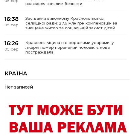
05 сер
вважався зниклим безвісти
16:38
Засідання виконкому Краснопільської
селищної ради: 27,6 млн грн компенсацій за
05 сер
знищене житло та соціальний захист дітей
16:26
Краснопільщина під ворожими ударами: у
лікарні помер поранений чоловік, є нова
05 сер
постраждала
09:33
Не лише документи: несподівані речі, які
можуть врятувати життя під час обстрілу
КРАЇНА
05 сер
Нет записей
09:26
Що робити, якщо в нотаріальному документі
виявлено описку?
05 сер
18:39
«КОЛО НЕЗЛАМНИХ»: як діти та ветерани
разом створюють унікальний телепроєкт
04 сер
09:52
Родина Степаненків: від квітучого