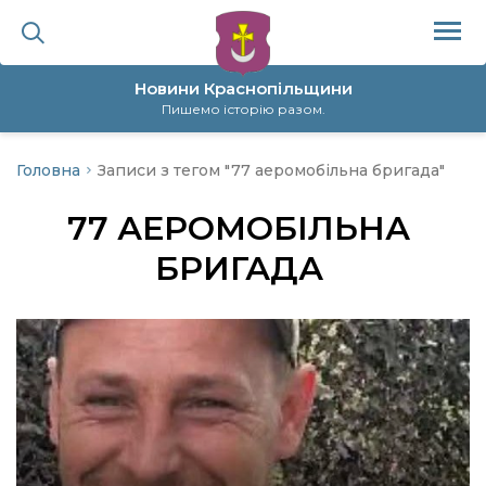
Новини Краснопільщини
Пишемо історію разом.
Головна
Записи з тегом "77 аеромобільна бригада"
ційна політика
77 АЕРОМОБІЛЬНА
да
БРИГАДА
я
а
нал
ура