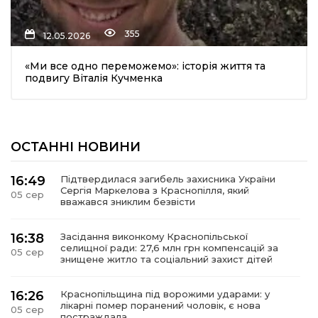
355
12.05.2026
«Ми все одно переможемо»: історія життя та
подвигу Віталія Кучменка
шення
ОСТАННІ НОВИНИ
ти
16:49
Підтвердилася загибель захисника України
Сергія Маркелова з Краснопілля, який
05 сер
вважався зниклим безвісти
16:38
Засідання виконкому Краснопільської
селищної ради: 27,6 млн грн компенсацій за
05 сер
знищене житло та соціальний захист дітей
16:26
Краснопільщина під ворожими ударами: у
лікарні помер поранений чоловік, є нова
05 сер
постраждала