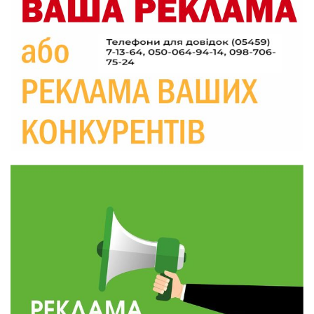
20:06
Паливо по 100 грн та ризик дефіциту: чому в
Україні різко зростають ціни на АЗС
28 лип
20:00
Житлові сертифікати, підготовка до зими та
підтримка ВПО: підсумки засідання виконкому
28 лип
Краснопільської селищної ради
10:36
Валентина Масалітіна: «Нас тримає віра в
Перемогу і повернення додому»
28 лип
10:31
Знову біль… Знову втрата… На щиті
повертається захисник України Богдан Ємець
28 лип
16:57
Обмежено придатний, але безмежно
вмотивований: Як колишній лісівник став асом
24 лип
артилерії
16:34
490 пацієнтів та 15 відвіданих сіл: МБФ
«Альянс громадського здоров’я» підбив
24 лип
підсумки роботи мобільних клінік у Сумській