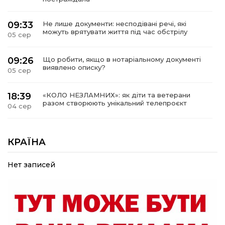
09:33
Не лише документи: несподівані речі, які
можуть врятувати життя під час обстрілу
05 сер
09:26
Що робити, якщо в нотаріальному документі
виявлено описку?
05 сер
18:39
«КОЛО НЕЗЛАМНИХ»: як діти та ветерани
разом створюють унікальний телепроєкт
04 сер
09:52
Родина Степаненків: від квітучого
прикордоння до втраченого дому
КРАЇНА
04 сер
Нет записей
19:36
Пишіть листи самому собі, або як уникнути
маніпуляційбез конфліктів
30 лип
19:29
«Все закінчиться, приїду й одружуся…»: Пам’яті
26-річного Захисника Богдана Ємця (ВІДЕО)
30 лип