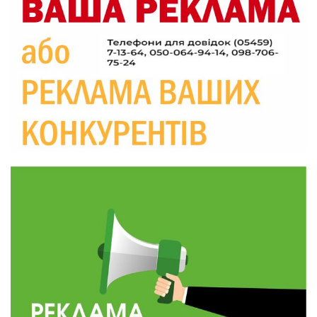
20:06
Паливо по 100 грн та ризик дефіциту: чому в
Україні різко зростають ціни на АЗС
28 лип
20:00
Житлові сертифікати, підготовка до зими та
підтримка ВПО: підсумки засідання виконкому
28 лип
Краснопільської селищної ради
10:36
Валентина Масалітіна: «Нас тримає віра в
Перемогу і повернення додому»
28 лип
10:31
Знову біль… Знову втрата… На щиті
повертається захисник України Богдан Ємець
28 лип
16:57
Обмежено придатний, але безмежно
вмотивований: Як колишній лісівник став асом
24 лип
артилерії
16:34
490 пацієнтів та 15 відвіданих сіл: МБФ
«Альянс громадського здоров’я» підбив
24 лип
підсумки роботи мобільних клінік у Сумській