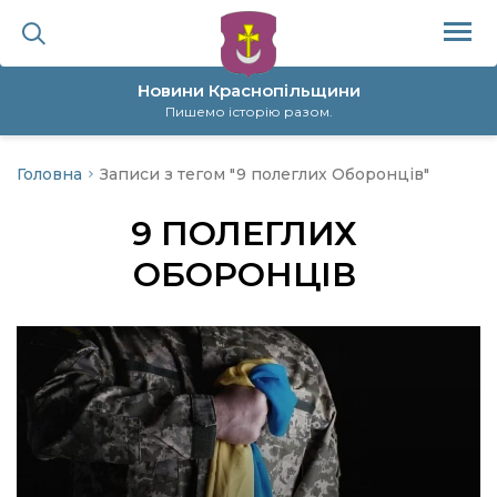
Новини Краснопільщини
Пишемо історію разом.
Головна
Записи з тегом "9 полеглих Оборонців"
ційна політика
9 ПОЛЕГЛИХ
да
ОБОРОНЦІВ
я
а
нал
ура