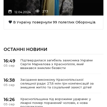
273
12.04.2024
В Україну повернули 99 полеглих Оборонців.
шення
ОСТАННІ НОВИНИ
ти
16:49
Підтвердилася загибель захисника України
Сергія Маркелова з Краснопілля, який
05 сер
вважався зниклим безвісти
16:38
Засідання виконкому Краснопільської
селищної ради: 27,6 млн грн компенсацій за
05 сер
знищене житло та соціальний захист дітей
16:26
Краснопільщина під ворожими ударами: у
лікарні помер поранений чоловік, є нова
05 сер
постраждала