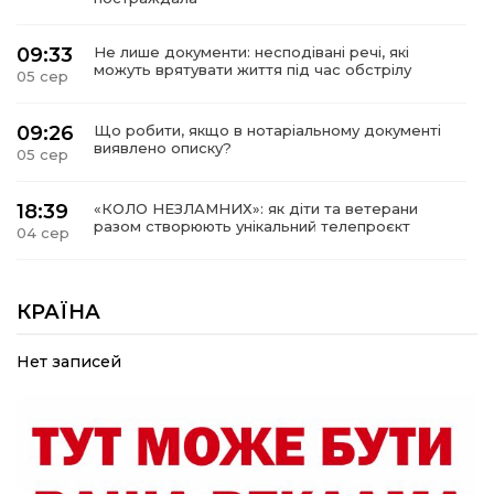
09:33
Не лише документи: несподівані речі, які
можуть врятувати життя під час обстрілу
05 сер
09:26
Що робити, якщо в нотаріальному документі
виявлено описку?
05 сер
18:39
«КОЛО НЕЗЛАМНИХ»: як діти та ветерани
разом створюють унікальний телепроєкт
04 сер
09:52
Родина Степаненків: від квітучого
прикордоння до втраченого дому
КРАЇНА
04 сер
Нет записей
19:36
Пишіть листи самому собі, або як уникнути
маніпуляційбез конфліктів
30 лип
19:29
«Все закінчиться, приїду й одружуся…»: Пам’яті
26-річного Захисника Богдана Ємця (ВІДЕО)
30 лип