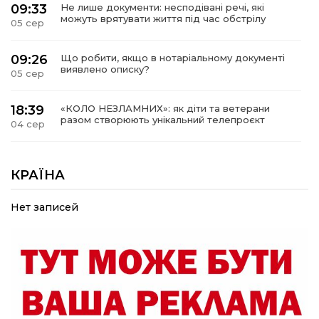
09:33
Не лише документи: несподівані речі, які
можуть врятувати життя під час обстрілу
05 сер
09:26
Що робити, якщо в нотаріальному документі
виявлено описку?
05 сер
18:39
«КОЛО НЕЗЛАМНИХ»: як діти та ветерани
разом створюють унікальний телепроєкт
04 сер
09:52
Родина Степаненків: від квітучого
прикордоння до втраченого дому
КРАЇНА
04 сер
Нет записей
19:36
Пишіть листи самому собі, або як уникнути
маніпуляційбез конфліктів
30 лип
19:29
«Все закінчиться, приїду й одружуся…»: Пам’яті
26-річного Захисника Богдана Ємця (ВІДЕО)
30 лип
20:06
Паливо по 100 грн та ризик дефіциту: чому в