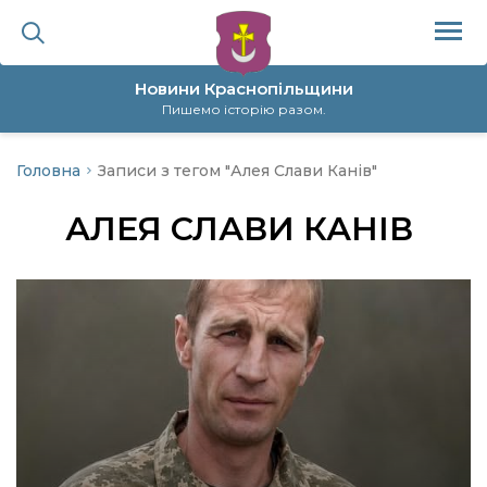
Новини Краснопільщини
Пишемо історію разом.
Головна
Записи з тегом "Алея Слави Канів"
ційна політика
АЛЕЯ СЛАВИ КАНІВ
да
я
а
нал
ура