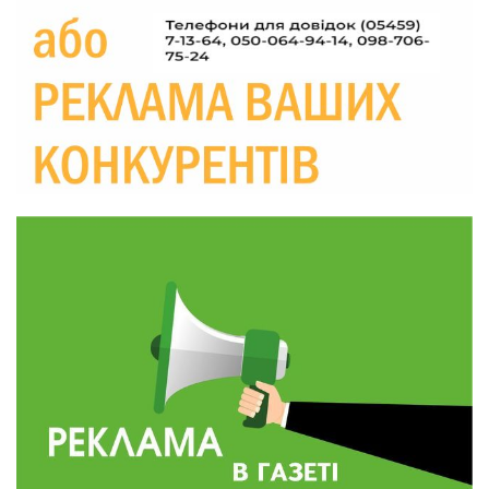
Україні різко зростають ціни на АЗС
28 лип
20:00
Житлові сертифікати, підготовка до зими та
підтримка ВПО: підсумки засідання виконкому
28 лип
Краснопільської селищної ради
10:36
Валентина Масалітіна: «Нас тримає віра в
Перемогу і повернення додому»
28 лип
10:31
Знову біль… Знову втрата… На щиті
повертається захисник України Богдан Ємець
28 лип
16:57
Обмежено придатний, але безмежно
вмотивований: Як колишній лісівник став асом
24 лип
артилерії
16:34
490 пацієнтів та 15 відвіданих сіл: МБФ
«Альянс громадського здоров’я» підбив
24 лип
підсумки роботи мобільних клінік у Сумській
області