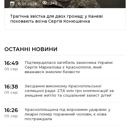
542
15.05.2026
Трагічна звістка для двох громад: у Каневі
поховають воїна Сергія Конюшенка
ОСТАННІ НОВИНИ
шення
16:49
Підтвердилася загибель захисника України
Сергія Маркелова з Краснопілля, який
05 сер
ти
вважався зниклим безвісти
16:38
Засідання виконкому Краснопільської
селищної ради: 27,6 млн грн компенсацій за
05 сер
знищене житло та соціальний захист дітей
16:26
Краснопільщина під ворожими ударами: у
лікарні помер поранений чоловік, є нова
05 сер
постраждала