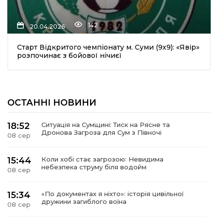
142
20.04.2026
Старт Відкритого чемпіонату м. Суми (9х9): «Явір»
розпочинає з бойової нічиєї
шення
ОСТАННІ НОВИНИ
ти
18:52
Ситуація на Сумщині: Тиск на Рясне та
Дронова Загроза для Сум з Півночі
08 сер
15:44
Коли хобі стає загрозою: Невидима
небезпека струму біля водойм
08 сер
15:34
«По документах я ніхто»: історія цивільної
дружини загиблого воїна
08 сер