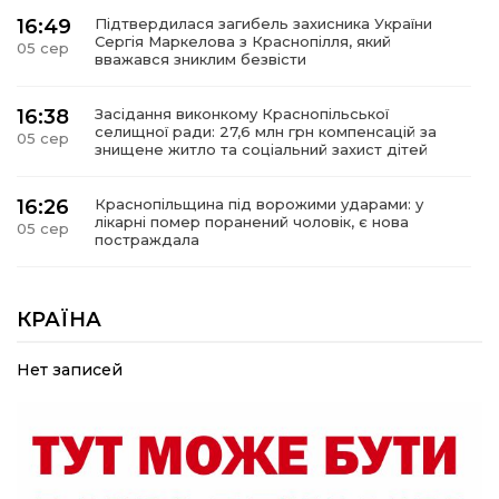
16:49
Підтвердилася загибель захисника України
Сергія Маркелова з Краснопілля, який
05 сер
вважався зниклим безвісти
16:38
Засідання виконкому Краснопільської
селищної ради: 27,6 млн грн компенсацій за
05 сер
знищене житло та соціальний захист дітей
16:26
Краснопільщина під ворожими ударами: у
лікарні помер поранений чоловік, є нова
05 сер
постраждала
09:33
Не лише документи: несподівані речі, які
можуть врятувати життя під час обстрілу
КРАЇНА
05 сер
Нет записей
09:26
Що робити, якщо в нотаріальному документі
виявлено описку?
05 сер
18:39
«КОЛО НЕЗЛАМНИХ»: як діти та ветерани
разом створюють унікальний телепроєкт
04 сер