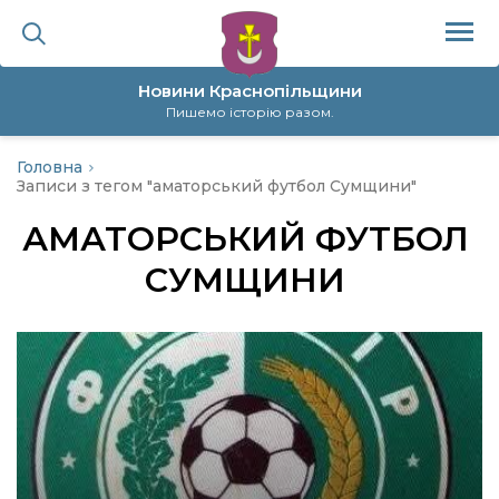
Новини Краснопільщини
Пишемо історію разом.
Головна
ційна політика
Записи з тегом "аматорський футбол Сумщини"
АМАТОРСЬКИЙ ФУТБОЛ
да
СУМЩИНИ
я
а
нал
ура