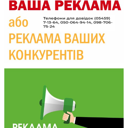
09:52
Родина Степаненків: від квітучого
прикордоння до втраченого дому
04 сер
19:36
Пишіть листи самому собі, або як уникнути
маніпуляційбез конфліктів
30 лип
19:29
«Все закінчиться, приїду й одружуся…»: Пам’яті
26-річного Захисника Богдана Ємця (ВІДЕО)
30 лип
20:06
Паливо по 100 грн та ризик дефіциту: чому в
Україні різко зростають ціни на АЗС
28 лип
20:00
Житлові сертифікати, підготовка до зими та
підтримка ВПО: підсумки засідання виконкому
28 лип
Краснопільської селищної ради
10:36
Валентина Масалітіна: «Нас тримає віра в
Перемогу і повернення додому»
28 лип