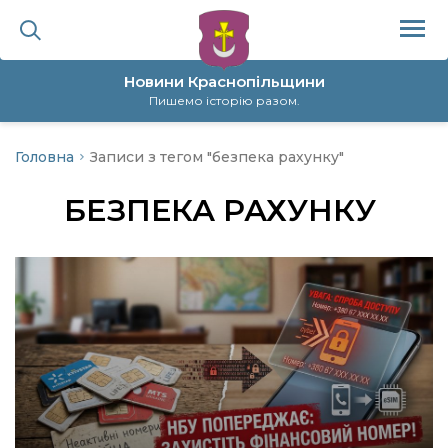
Новини Краснопільщини
Пишемо історію разом.
Головна
Записи з тегом "безпека рахунку"
ційна політика
БЕЗПЕКА РАХУНКУ
да
я
а
нал
ура