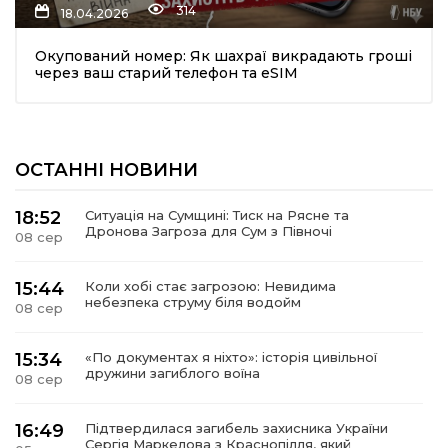
314
18.04.2026
Окупований номер: Як шахраї викрадають гроші
через ваш старий телефон та eSIM
ОСТАННІ НОВИНИ
шення
18:52
Ситуація на Сумщині: Тиск на Рясне та
Дронова Загроза для Сум з Півночі
08 сер
ти
15:44
Коли хобі стає загрозою: Невидима
небезпека струму біля водойм
08 сер
15:34
«По документах я ніхто»: історія цивільної
дружини загиблого воїна
08 сер
16:49
Підтвердилася загибель захисника України
Сергія Маркелова з Краснопілля, який