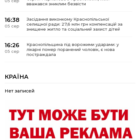
05 сер
вважався зниклим безвісти
16:38
Засідання виконкому Краснопільської
селищної ради: 27,6 млн грн компенсацій за
05 сер
знищене житло та соціальний захист дітей
16:26
Краснопільщина під ворожими ударами: у
лікарні помер поранений чоловік, є нова
05 сер
постраждала
09:33
Не лише документи: несподівані речі, які
можуть врятувати життя під час обстрілу
КРАЇНА
05 сер
Нет записей
09:26
Що робити, якщо в нотаріальному документі
виявлено описку?
05 сер
18:39
«КОЛО НЕЗЛАМНИХ»: як діти та ветерани
разом створюють унікальний телепроєкт
04 сер
09:52
Родина Степаненків: від квітучого