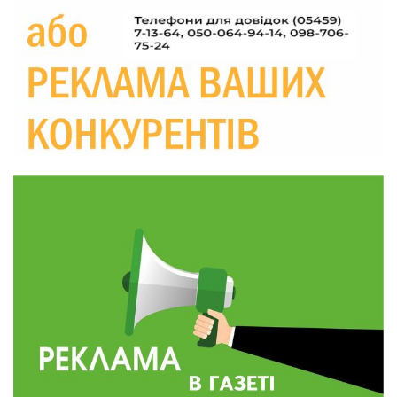
прикордоння до втраченого дому
04 сер
19:36
Пишіть листи самому собі, або як уникнути
маніпуляційбез конфліктів
30 лип
19:29
«Все закінчиться, приїду й одружуся…»: Пам’яті
26-річного Захисника Богдана Ємця (ВІДЕО)
30 лип
20:06
Паливо по 100 грн та ризик дефіциту: чому в
Україні різко зростають ціни на АЗС
28 лип
20:00
Житлові сертифікати, підготовка до зими та
підтримка ВПО: підсумки засідання виконкому
28 лип
Краснопільської селищної ради
10:36
Валентина Масалітіна: «Нас тримає віра в
Перемогу і повернення додому»
28 лип
10:31
Знову біль… Знову втрата… На щиті
повертається захисник України Богдан Ємець
28 лип