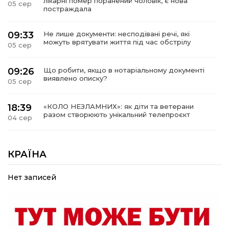
лікарні помер поранений чоловік, є нова
05 сер
постраждала
09:33
Не лише документи: несподівані речі, які
можуть врятувати життя під час обстрілу
05 сер
09:26
Що робити, якщо в нотаріальному документі
виявлено описку?
05 сер
18:39
«КОЛО НЕЗЛАМНИХ»: як діти та ветерани
разом створюють унікальний телепроєкт
04 сер
09:52
Родина Степаненків: від квітучого
прикордоння до втраченого дому
КРАЇНА
04 сер
Нет записей
19:36
Пишіть листи самому собі, або як уникнути
маніпуляційбез конфліктів
30 лип
19:29
«Все закінчиться, приїду й одружуся…»: Пам’яті
26-річного Захисника Богдана Ємця (ВІДЕО)
30 лип