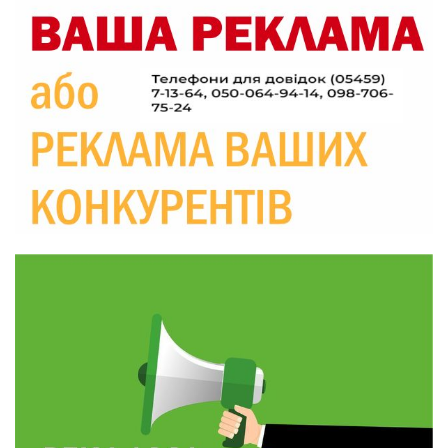
20:06
Паливо по 100 грн та ризик дефіциту: чому в
Україні різко зростають ціни на АЗС
28 лип
20:00
Житлові сертифікати, підготовка до зими та
підтримка ВПО: підсумки засідання виконкому
28 лип
Краснопільської селищної ради
10:36
Валентина Масалітіна: «Нас тримає віра в
Перемогу і повернення додому»
28 лип
10:31
Знову біль… Знову втрата… На щиті
повертається захисник України Богдан Ємець
28 лип
16:57
Обмежено придатний, але безмежно
вмотивований: Як колишній лісівник став асом
24 лип
артилерії
16:34
490 пацієнтів та 15 відвіданих сіл: МБФ
«Альянс громадського здоров’я» підбив
24 лип