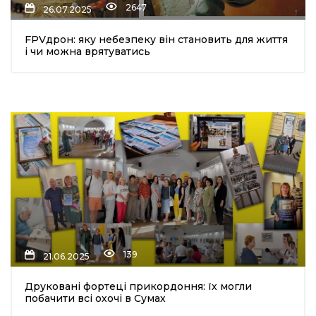
2647
26.07.2025
FPVдрон: яку небезпеку він становить для життя
і чи можна врятуватись
шення
ти
139
21.06.2025
Друковані фортеці прикордоння: їх могли
побачити всі охочі в Сумах