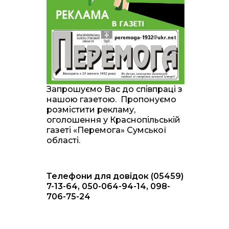
20:00
Житлові сертифікати,
підготовка до зими та
28 лип
підтримка ВПО: підсумки
засідання виконкому
Краснопільської
селищної ради
10:36
Валентина Масалітіна:
«Нас тримає віра в
28 лип
Запрошуємо Вас до співпраці з
Перемогу і повернення
нашою газетою. Пропонуємо
додому»
розмістити рекламу,
оголошення у Краснопільській
10:31
Знову біль… Знову
газеті «Перемога» Сумської
втрата… На щиті
28 лип
області.
повертається захисник
України Богдан Ємець
Телефони для довідок (05459)
16:57
Обмежено придатний,
але безмежно
7-13-64, 050-064-94-14, 098-
24 лип
вмотивований: Як
706-75-24
колишній лісівник став
асом артилерії