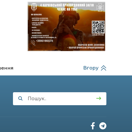
14:37
Захищав кордон до
останнього подиху:
21 лип
пам’яті полеглого
прикордонника
Олександра Кичаня
(ВІДЕО)
11:28
Від штанги до «крил»: як
спорт і характер
21 лип
колишнього
паверліфтера гартують
перемогу на Донеччині
шення
Вгору
11:19
На щиті повертається
додому: Краснопільська
21 лип
громада втратила 27-
річного Захисника Сергія
Балабаєнка
11:00
Музей, який був частиною
життя
19 лип