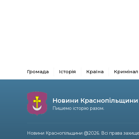
Громада
Історія
Країна
Кримінал
Новини Краснопільщини
Пишемо історію разом.
Новини Краснопільщини @2026. Всі права захище