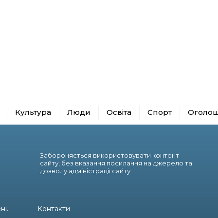
Культура
Люди
Освіта
Спорт
Оголо
Забороняється використовувати контент
сайту, без вказання посилання на джерело та
дозволу адміністрації сайту.
ні.
Контакти