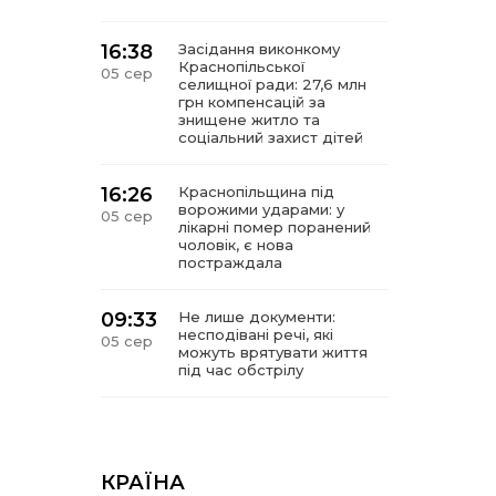
16:38
Засідання виконкому
Краснопільської
05 сер
селищної ради: 27,6 млн
грн компенсацій за
знищене житло та
соціальний захист дітей
16:26
Краснопільщина під
ворожими ударами: у
05 сер
лікарні помер поранений
чоловік, є нова
постраждала
09:33
Не лише документи:
несподівані речі, які
05 сер
можуть врятувати життя
під час обстрілу
09:26
Що робити, якщо в
нотаріальному документі
05 сер
виявлено описку?
КРАЇНА