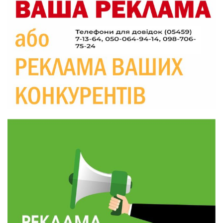
09:26
Що робити, якщо в нотаріальному документі
виявлено описку?
05 сер
18:39
«КОЛО НЕЗЛАМНИХ»: як діти та ветерани
разом створюють унікальний телепроєкт
04 сер
09:52
Родина Степаненків: від квітучого
прикордоння до втраченого дому
04 сер
19:36
Пишіть листи самому собі, або як уникнути
маніпуляційбез конфліктів
30 лип
19:29
«Все закінчиться, приїду й одружуся…»: Пам’яті
26-річного Захисника Богдана Ємця (ВІДЕО)
30 лип
20:06
Паливо по 100 грн та ризик дефіциту: чому в
Україні різко зростають ціни на АЗС
28 лип