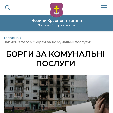
Новини Краснопільщини
Пишемо історію разом.
Головна
ційна політика
Записи з тегом "борги за комунальні послуги"
БОРГИ ЗА КОМУНАЛЬНІ
да
ПОСЛУГИ
я
а
нал
ура