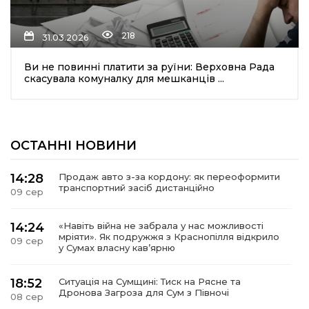
218
31.03.2026
Ви не повинні платити за руїни: Верховна Рада
скасувала комуналку для мешканців ...
шення
ОСТАННІ НОВИНИ
ти
14:28
Продаж авто з-за кордону: як переоформити
транспортний засіб дистанційно
09 сер
14:24
«Навіть війна не забрала у нас можливості
мріяти». Як подружжя з Краснопілля відкрило
09 сер
у Сумах власну кав’ярню
18:52
Ситуація на Сумщині: Тиск на Рясне та
Дронова Загроза для Сум з Півночі
08 сер