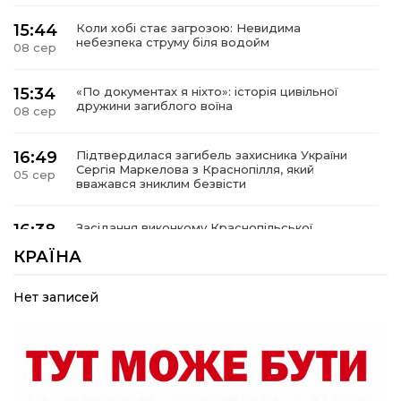
15:44
Коли хобі стає загрозою: Невидима
небезпека струму біля водойм
08 сер
15:34
«По документах я ніхто»: історія цивільної
дружини загиблого воїна
08 сер
16:49
Підтвердилася загибель захисника України
Сергія Маркелова з Краснопілля, який
05 сер
вважався зниклим безвісти
16:38
Засідання виконкому Краснопільської
селищної ради: 27,6 млн грн компенсацій за
05 сер
КРАЇНА
знищене житло та соціальний захист дітей
Нет записей
16:26
Краснопільщина під ворожими ударами: у
лікарні помер поранений чоловік, є нова
05 сер
постраждала
09:33
Не лише документи: несподівані речі, які
можуть врятувати життя під час обстрілу
05 сер