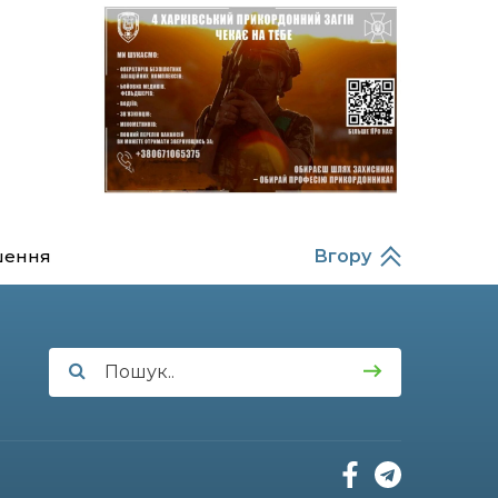
14:37
Захищав кордон до
останнього подиху:
21 лип
пам’яті полеглого
прикордонника
Олександра Кичаня
(ВІДЕО)
11:28
Від штанги до «крил»: як
спорт і характер
21 лип
колишнього
паверліфтера гартують
перемогу на Донеччині
шення
Вгору
11:19
На щиті повертається
додому: Краснопільська
21 лип
громада втратила 27-
річного Захисника Сергія
Балабаєнка
11:00
Музей, який був частиною
життя
19 лип