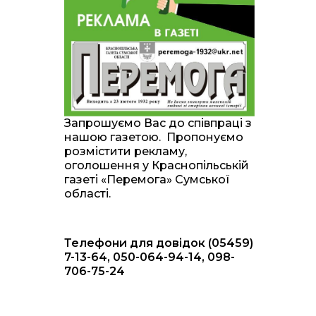
20:00
Житлові сертифікати,
підготовка до зими та
28 лип
підтримка ВПО: підсумки
засідання виконкому
Краснопільської
селищної ради
10:36
Валентина Масалітіна:
«Нас тримає віра в
28 лип
Запрошуємо Вас до співпраці з
Перемогу і повернення
нашою газетою. Пропонуємо
додому»
розмістити рекламу,
оголошення у Краснопільській
10:31
Знову біль… Знову
газеті «Перемога» Сумської
втрата… На щиті
28 лип
області.
повертається захисник
України Богдан Ємець
Телефони для довідок (05459)
16:57
Обмежено придатний,
але безмежно
7-13-64, 050-064-94-14, 098-
24 лип
вмотивований: Як
706-75-24
колишній лісівник став
асом артилерії