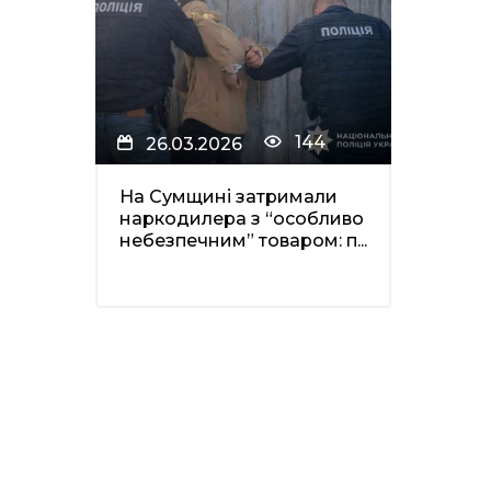
144
26.03.2026
На Сумщині затримали
наркодилера з “особливо
небезпечним” товаром: п...