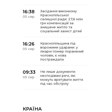
16:38
Засідання виконкому
Краснопільської
05 сер
селищної ради: 27,6 млн
грн компенсацій за
знищене житло та
соціальний захист дітей
16:26
Краснопільщина під
ворожими ударами: у
05 сер
лікарні помер поранений
чоловік, є нова
постраждала
09:33
Не лише документи:
несподівані речі, які
05 сер
можуть врятувати життя
під час обстрілу
09:26
Що робити, якщо в
нотаріальному документі
05 сер
виявлено описку?
КРАЇНА