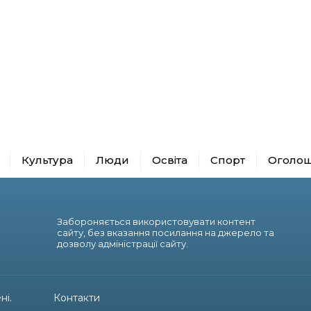
Культура
Люди
Освіта
Спорт
Оголо
Забороняється використовувати контент
сайту, без вказання посилання на джерело та
дозволу адміністрації сайту.
ні.
Контакти