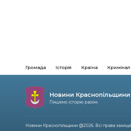
Громада
Історія
Країна
Кримінал
Новини Краснопільщини
Пишемо історію разом.
Новини Краснопільщини @2026. Всі права захище