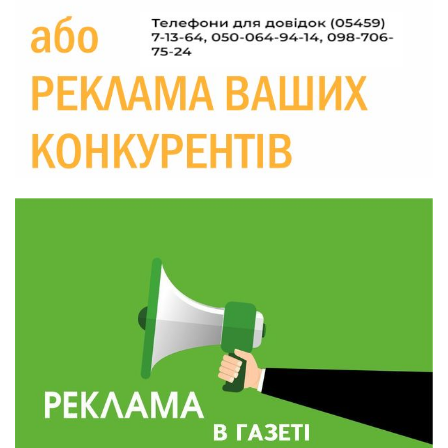
Україні різко зростають ціни на АЗС
28 лип
20:00
Житлові сертифікати, підготовка до зими та
підтримка ВПО: підсумки засідання виконкому
28 лип
Краснопільської селищної ради
10:36
Валентина Масалітіна: «Нас тримає віра в
Перемогу і повернення додому»
28 лип
10:31
Знову біль… Знову втрата… На щиті
повертається захисник України Богдан Ємець
28 лип
16:57
Обмежено придатний, але безмежно
вмотивований: Як колишній лісівник став асом
24 лип
артилерії
16:34
490 пацієнтів та 15 відвіданих сіл: МБФ
«Альянс громадського здоров’я» підбив
24 лип
підсумки роботи мобільних клінік у Сумській
області