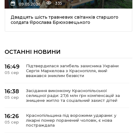
335
09.05.2026
Двадцять шість травневих світанків старшого
солдата Ярослава Брюховецького
ОСТАННІ НОВИНИ
шення
16:49
Підтвердилася загибель захисника України
Сергія Маркелова з Краснопілля, який
05 сер
ти
вважався зниклим безвісти
16:38
Засідання виконкому Краснопільської
селищної ради: 27,6 млн грн компенсацій за
05 сер
знищене житло та соціальний захист дітей
16:26
Краснопільщина під ворожими ударами: у
лікарні помер поранений чоловік, є нова
05 сер
постраждала