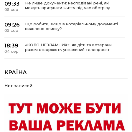
09:33
Не лише документи: несподівані речі, які
можуть врятувати життя під час обстрілу
05 сер
09:26
Що робити, якщо в нотаріальному документі
виявлено описку?
05 сер
18:39
«КОЛО НЕЗЛАМНИХ»: як діти та ветерани
разом створюють унікальний телепроєкт
04 сер
09:52
Родина Степаненків: від квітучого
прикордоння до втраченого дому
КРАЇНА
04 сер
Нет записей
19:36
Пишіть листи самому собі, або як уникнути
маніпуляційбез конфліктів
30 лип
19:29
«Все закінчиться, приїду й одружуся…»: Пам’яті
26-річного Захисника Богдана Ємця (ВІДЕО)
30 лип
20:06
Паливо по 100 грн та ризик дефіциту: чому в