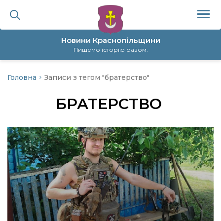
Новини Краснопільщини
Пишемо історію разом.
Головна
Записи з тегом "братерство"
ційна політика
БРАТЕРСТВО
да
я
а
нал
ура