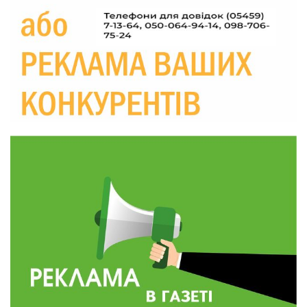
Україні різко зростають ціни на АЗС
28 лип
20:00
Житлові сертифікати, підготовка до зими та
підтримка ВПО: підсумки засідання виконкому
28 лип
Краснопільської селищної ради
10:36
Валентина Масалітіна: «Нас тримає віра в
Перемогу і повернення додому»
28 лип
10:31
Знову біль… Знову втрата… На щиті
повертається захисник України Богдан Ємець
28 лип
16:57
Обмежено придатний, але безмежно
вмотивований: Як колишній лісівник став асом
24 лип
артилерії
16:34
490 пацієнтів та 15 відвіданих сіл: МБФ
«Альянс громадського здоров’я» підбив
24 лип
підсумки роботи мобільних клінік у Сумській
області