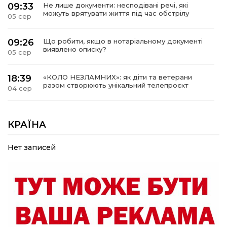
09:33
Не лише документи: несподівані речі, які
можуть врятувати життя під час обстрілу
05 сер
09:26
Що робити, якщо в нотаріальному документі
виявлено описку?
05 сер
18:39
«КОЛО НЕЗЛАМНИХ»: як діти та ветерани
разом створюють унікальний телепроєкт
04 сер
09:52
Родина Степаненків: від квітучого
прикордоння до втраченого дому
КРАЇНА
04 сер
Нет записей
19:36
Пишіть листи самому собі, або як уникнути
маніпуляційбез конфліктів
30 лип
19:29
«Все закінчиться, приїду й одружуся…»: Пам’яті
26-річного Захисника Богдана Ємця (ВІДЕО)
30 лип
20:06
Паливо по 100 грн та ризик дефіциту: чому в