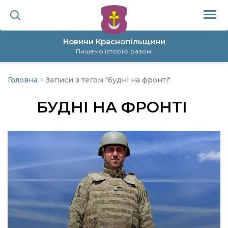
Новини Краснопільщини
Пишемо історію разом.
Головна
Записи з тегом "будні на фронті"
ційна політика
БУДНІ НА ФРОНТІ
да
я
а
нал
ура