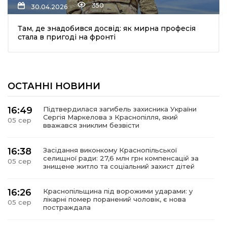
350
30.04.2026
Там, де знадобився досвід: як мирна професія
стала в пригоді на фронті
ОСТАННІ НОВИНИ
шення
16:49
Підтвердилася загибель захисника України
Сергія Маркелова з Краснопілля, який
05 сер
ти
вважався зниклим безвісти
16:38
Засідання виконкому Краснопільської
селищної ради: 27,6 млн грн компенсацій за
05 сер
знищене житло та соціальний захист дітей
16:26
Краснопільщина під ворожими ударами: у
лікарні помер поранений чоловік, є нова
05 сер
постраждала