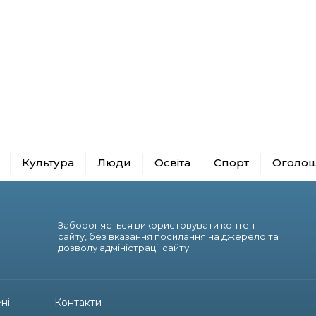
Культура
Люди
Освіта
Спорт
Оголо
Забороняється використовувати контент
сайту, без вказання посилання на джерело та
дозволу адміністрації сайту.
ні.
Контакти