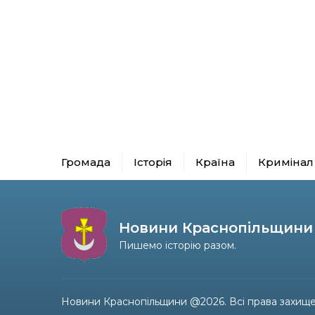
Громада
Історія
Країна
Кримінал
Новини Краснопільщини
Пишемо історію разом.
Новини Краснопільщини @2026. Всі права захище