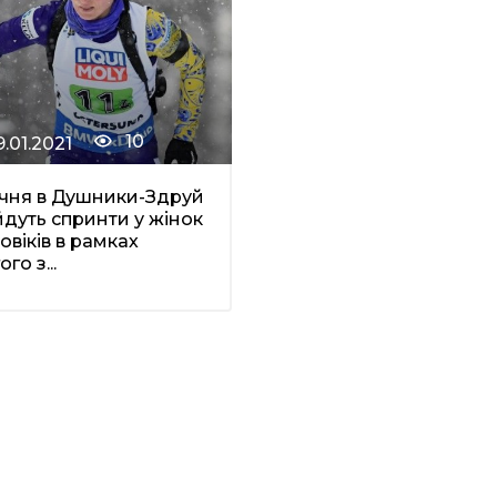
10
9.01.2021
ічня в Душники-Здруй
дуть спринти у жінок
ловіків в рамках
го з...