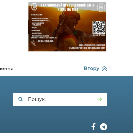
14:37
Захищав кордон до
останнього подиху:
21 лип
пам’яті полеглого
прикордонника
Олександра Кичаня
(ВІДЕО)
11:28
Від штанги до «крил»: як
спорт і характер
21 лип
колишнього
паверліфтера гартують
перемогу на Донеччині
шення
Вгору
11:19
На щиті повертається
додому: Краснопільська
21 лип
громада втратила 27-
річного Захисника Сергія
Балабаєнка
11:00
Музей, який був частиною
життя
19 лип