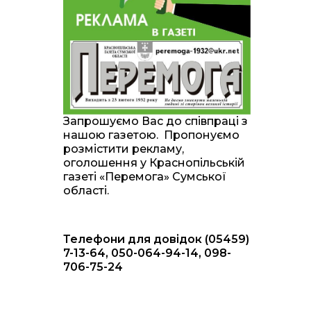
20:00
Житлові сертифікати,
підготовка до зими та
28 лип
підтримка ВПО: підсумки
засідання виконкому
Краснопільської
селищної ради
10:36
Валентина Масалітіна:
«Нас тримає віра в
28 лип
Запрошуємо Вас до співпраці з
Перемогу і повернення
нашою газетою. Пропонуємо
додому»
розмістити рекламу,
оголошення у Краснопільській
10:31
Знову біль… Знову
газеті «Перемога» Сумської
втрата… На щиті
28 лип
області.
повертається захисник
України Богдан Ємець
Телефони для довідок (05459)
16:57
Обмежено придатний,
але безмежно
7-13-64, 050-064-94-14, 098-
24 лип
вмотивований: Як
706-75-24
колишній лісівник став
асом артилерії