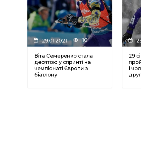
10
29.01.2021
2
Віта Семеренко стала
29 с
десятою у спринті на
прой
чемпіонаті Європи з
і чо
біатлону
друго