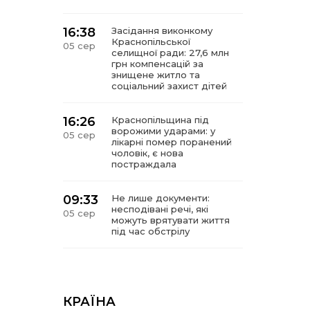
16:38
Засідання виконкому
Краснопільської
05 сер
селищної ради: 27,6 млн
грн компенсацій за
знищене житло та
соціальний захист дітей
16:26
Краснопільщина під
ворожими ударами: у
05 сер
лікарні помер поранений
чоловік, є нова
постраждала
09:33
Не лише документи:
несподівані речі, які
05 сер
можуть врятувати життя
під час обстрілу
09:26
Що робити, якщо в
нотаріальному документі
05 сер
виявлено описку?
КРАЇНА