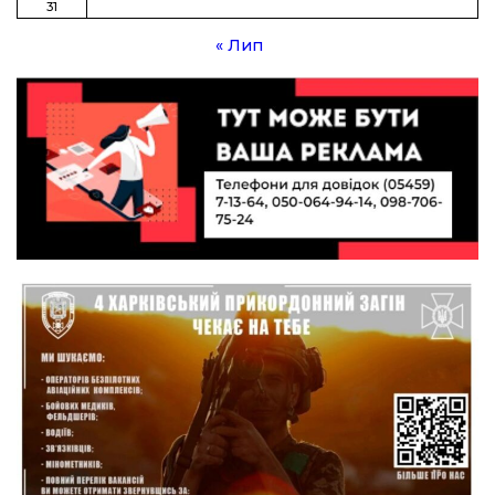
Кичаня (ВІДЕО)
31
« Лип
11:28
Від штанги до «крил»: як спорт і характер
колишнього паверліфтера гартують перемогу
21 лип
на Донеччині
11:19
На щиті повертається додому:
Краснопільська громада втратила 27-річного
21 лип
Захисника Сергія Балабаєнка
11:00
Музей, який був частиною життя
19 лип
10:49
Інтелектуальні злети та творчі перемоги:
історія успіху випускниці Вікторії Кондратенко
19 лип
10:40
Вірний присязі до останнього подиху:
підтримайте петицію про присвоєння звання
19 лип
«Герой України» (посмертно) прикордоннику
Олександру Бойку