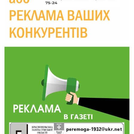
19:36
Пишіть листи самому собі, або як уникнути
маніпуляційбез конфліктів
30 лип
19:29
«Все закінчиться, приїду й одружуся…»: Пам’яті
26-річного Захисника Богдана Ємця (ВІДЕО)
30 лип
20:06
Паливо по 100 грн та ризик дефіциту: чому в
Україні різко зростають ціни на АЗС
28 лип
20:00
Житлові сертифікати, підготовка до зими та
підтримка ВПО: підсумки засідання виконкому
28 лип
Краснопільської селищної ради
10:36
Валентина Масалітіна: «Нас тримає віра в
Перемогу і повернення додому»
28 лип
10:31
Знову біль… Знову втрата… На щиті
повертається захисник України Богдан Ємець
28 лип