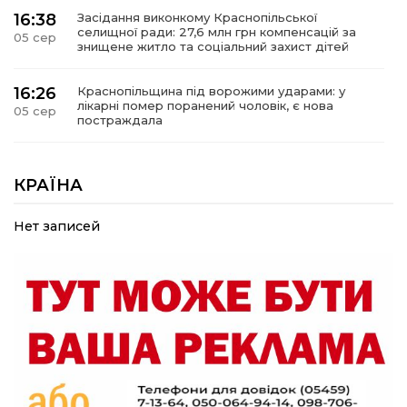
16:38
Засідання виконкому Краснопільської
селищної ради: 27,6 млн грн компенсацій за
05 сер
знищене житло та соціальний захист дітей
16:26
Краснопільщина під ворожими ударами: у
лікарні помер поранений чоловік, є нова
05 сер
постраждала
09:33
Не лише документи: несподівані речі, які
можуть врятувати життя під час обстрілу
КРАЇНА
05 сер
Нет записей
09:26
Що робити, якщо в нотаріальному документі
виявлено описку?
05 сер
18:39
«КОЛО НЕЗЛАМНИХ»: як діти та ветерани
разом створюють унікальний телепроєкт
04 сер
09:52
Родина Степаненків: від квітучого
прикордоння до втраченого дому
04 сер