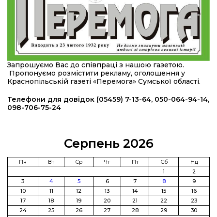
16:57
Обмежено придатний, але безмежно
вмотивований: Як колишній лісівник став асом
24 лип
артилерії
16:34
490 пацієнтів та 15 відвіданих сіл: МБФ
«Альянс громадського здоров’я» підбив
24 лип
підсумки роботи мобільних клінік у Сумській
Запрошуємо Вас до співпраці з нашою газетою.
області
Пропонуємо розмістити рекламу, оголошення у
Краснопільській газеті «Перемога» Сумської області.
12:24
Покинув безпечне життя за кордоном, щоб
захистити рідну землю: пам’яті Сергія
Телефони для довідок (05459) 7-13-64, 050-064-94-14,
23 лип
Балабаєнка (ВІДЕО)
098-706-75-24
08:46
Командир гармати Руслан Козирін: «Змінити
підрозділ чи бригаду – навіть думки не було»
23 лип
Серпень 2026
20:36
Нова кав’ярня в Сумах: як родина військового
Пн
Вт
Ср
Чт
Пт
Сб
Нд
з Краснопілля відкрила «Лев каву» за грантові
1
2
22 лип
кошти (ВІДЕО)
3
4
5
6
7
8
9
10
11
12
13
14
15
16
17
18
19
20
21
22
23
14:37
Захищав кордон до останнього подиху:
пам’яті полеглого прикордонника Олександра
24
25
26
27
28
29
30
21 лип