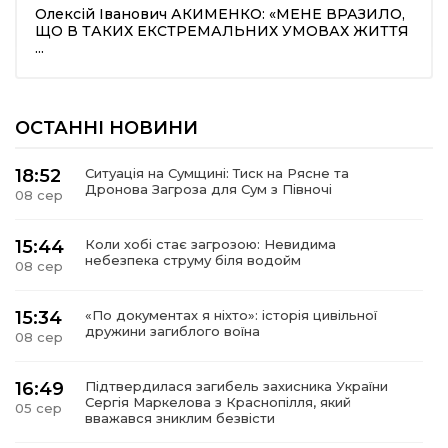
Олексій Іванович АКИМЕНКО: «МЕНЕ ВРАЗИЛО,
ЩО В ТАКИХ ЕКСТРЕМАЛЬНИХ УМОВАХ ЖИТТЯ
...
ОСТАННІ НОВИНИ
18:52
Ситуація на Сумщині: Тиск на Рясне та
Дронова Загроза для Сум з Півночі
08 сер
15:44
Коли хобі стає загрозою: Невидима
небезпека струму біля водойм
08 сер
15:34
«По документах я ніхто»: історія цивільної
дружини загиблого воїна
08 сер
16:49
Підтвердилася загибель захисника України
Сергія Маркелова з Краснопілля, який
05 сер
вважався зниклим безвісти