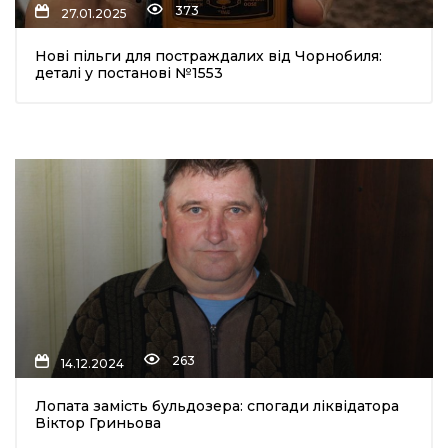
373
27.01.2025
Нові пільги для постраждалих від Чорнобиля:
деталі у постанові №1553
шення
ти
263
14.12.2024
Лопата замість бульдозера: спогади ліквідатора
Віктор Гриньова