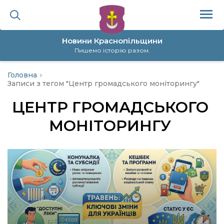
Новини Краснопільщини
Пишемо історію разом.
Головна
ційна політика
Записи з тегом "Центр громадського моніторингу"
ЦЕНТР ГРОМАДСЬКОГО
да
МОНІТОРИНГУ
я
а
нал
ура