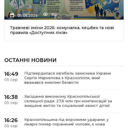
312
05.05.2026
Травневі зміни 2026: комуналка, кешбек та нові
правила «Доступних ліків»
шення
ОСТАННІ НОВИНИ
ти
16:49
Підтвердилася загибель захисника України
Сергія Маркелова з Краснопілля, який
05 сер
вважався зниклим безвісти
16:38
Засідання виконкому Краснопільської
селищної ради: 27,6 млн грн компенсацій за
05 сер
знищене житло та соціальний захист дітей
16:26
Краснопільщина під ворожими ударами: у
лікарні помер поранений чоловік, є нова
05 сер