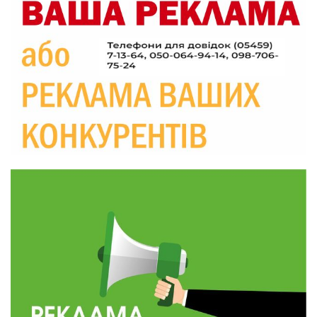
20:06
Паливо по 100 грн та ризик дефіциту: чому в
Україні різко зростають ціни на АЗС
28 лип
20:00
Житлові сертифікати, підготовка до зими та
підтримка ВПО: підсумки засідання виконкому
28 лип
Краснопільської селищної ради
10:36
Валентина Масалітіна: «Нас тримає віра в
Перемогу і повернення додому»
28 лип
10:31
Знову біль… Знову втрата… На щиті
повертається захисник України Богдан Ємець
28 лип
16:57
Обмежено придатний, але безмежно
вмотивований: Як колишній лісівник став асом
24 лип
артилерії
16:34
490 пацієнтів та 15 відвіданих сіл: МБФ
«Альянс громадського здоров’я» підбив
24 лип
підсумки роботи мобільних клінік у Сумській