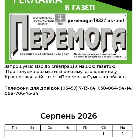
області
12:24
Покинув безпечне життя за кордоном, щоб
захистити рідну землю: пам’яті Сергія
23 лип
Балабаєнка (ВІДЕО)
08:46
Командир гармати Руслан Козирін: «Змінити
підрозділ чи бригаду – навіть думки не було»
23 лип
20:36
Нова кав’ярня в Сумах: як родина військового
Запрошуємо Вас до співпраці з нашою газетою.
з Краснопілля відкрила «Лев каву» за грантові
22 лип
Пропонуємо розмістити рекламу, оголошення у
кошти (ВІДЕО)
Краснопільській газеті «Перемога» Сумської області.
14:37
Захищав кордон до останнього подиху:
Телефони для довідок (05459) 7-13-64, 050-064-94-14,
пам’яті полеглого прикордонника Олександра
098-706-75-24
21 лип
Кичаня (ВІДЕО)
11:28
Від штанги до «крил»: як спорт і характер
Серпень 2026
колишнього паверліфтера гартують перемогу
21 лип
на Донеччині
Пн
Вт
Ср
Чт
Пт
Сб
Нд
1
2