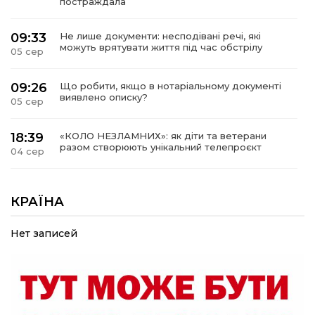
постраждала
09:33
Не лише документи: несподівані речі, які
можуть врятувати життя під час обстрілу
05 сер
09:26
Що робити, якщо в нотаріальному документі
виявлено описку?
05 сер
18:39
«КОЛО НЕЗЛАМНИХ»: як діти та ветерани
разом створюють унікальний телепроєкт
04 сер
09:52
Родина Степаненків: від квітучого
прикордоння до втраченого дому
КРАЇНА
04 сер
Нет записей
19:36
Пишіть листи самому собі, або як уникнути
маніпуляційбез конфліктів
30 лип
19:29
«Все закінчиться, приїду й одружуся…»: Пам’яті
26-річного Захисника Богдана Ємця (ВІДЕО)
30 лип