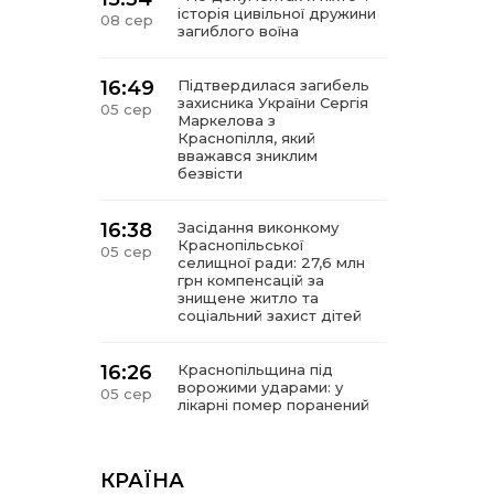
історія цивільної дружини
08 сер
загиблого воїна
16:49
Підтвердилася загибель
захисника України Сергія
05 сер
Маркелова з
Краснопілля, який
вважався зниклим
безвісти
16:38
Засідання виконкому
Краснопільської
05 сер
селищної ради: 27,6 млн
грн компенсацій за
знищене житло та
соціальний захист дітей
16:26
Краснопільщина під
ворожими ударами: у
05 сер
лікарні помер поранений
чоловік, є нова
постраждала
КРАЇНА