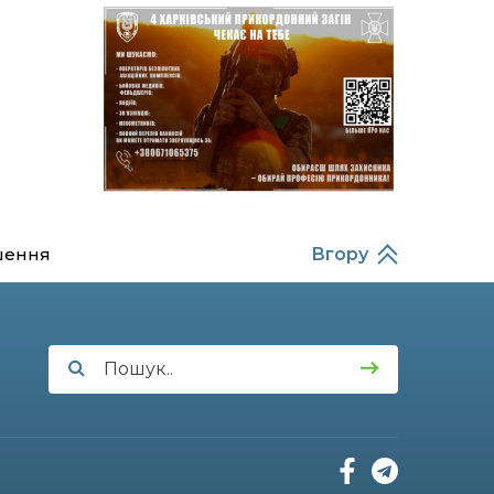
23 лип
підрозділ чи бригаду –
навіть думки не було»
20:36
Нова кав’ярня в Сумах: як
родина військового з
22 лип
Краснопілля відкрила
«Лев каву» за грантові
кошти (ВІДЕО)
14:37
Захищав кордон до
останнього подиху:
21 лип
пам’яті полеглого
шення
Вгору
прикордонника
Олександра Кичаня
(ВІДЕО)
11:28
Від штанги до «крил»: як
спорт і характер
21 лип
колишнього
паверліфтера гартують
перемогу на Донеччині
11:19
На щиті повертається