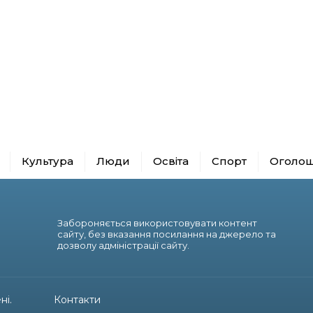
Культура
Люди
Освіта
Спорт
Оголо
Забороняється використовувати контент
сайту, без вказання посилання на джерело та
дозволу адміністрації сайту.
ні.
Контакти