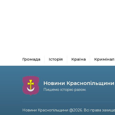
Громада
Історія
Країна
Кримінал
Новини Краснопільщини
Пишемо історію разом.
Новини Краснопільщини @2026. Всі права захище