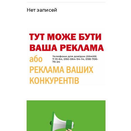
09:33
Не лише документи:
несподівані речі, які
05 сер
можуть врятувати життя
Нет записей
під час обстрілу
09:26
Що робити, якщо в
нотаріальному документі
05 сер
виявлено описку?
18:39
«КОЛО НЕЗЛАМНИХ»: як
діти та ветерани разом
04 сер
створюють унікальний
телепроєкт
09:52
Родина Степаненків: від
квітучого прикордоння
04 сер
до втраченого дому
19:36
Пишіть листи самому
собі, або як уникнути
30 лип
маніпуляційбез конфліктів
19:29
«Все закінчиться, приїду