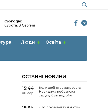
Сьогодні:
Субота, 8 Серпня
ьтура
Люди
Освіта
ОСТАННІ НОВИНИ
15:44
Коли хобі стає загрозою:
Невидима небезпека
08 сер
струму біля водойм
15:34
«По документах я ніхто»: