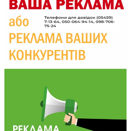
20:06
Паливо по 100 грн та ризик дефіциту: чому в
Україні різко зростають ціни на АЗС
28 лип
20:00
Житлові сертифікати, підготовка до зими та
підтримка ВПО: підсумки засідання виконкому
28 лип
Краснопільської селищної ради
10:36
Валентина Масалітіна: «Нас тримає віра в
Перемогу і повернення додому»
28 лип
10:31
Знову біль… Знову втрата… На щиті
повертається захисник України Богдан Ємець
28 лип
16:57
Обмежено придатний, але безмежно
вмотивований: Як колишній лісівник став асом
24 лип
артилерії
16:34
490 пацієнтів та 15 відвіданих сіл: МБФ
«Альянс громадського здоров’я» підбив
24 лип
підсумки роботи мобільних клінік у Сумській