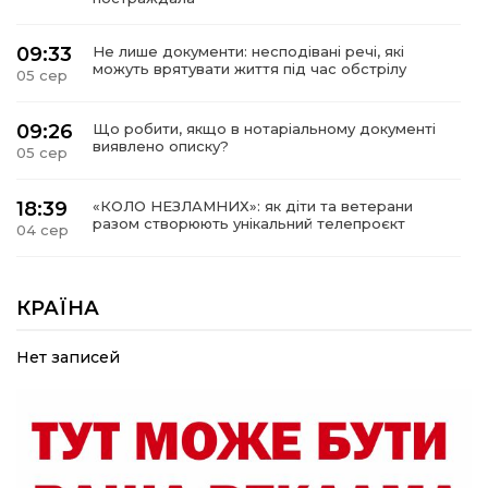
09:33
Не лише документи: несподівані речі, які
можуть врятувати життя під час обстрілу
05 сер
09:26
Що робити, якщо в нотаріальному документі
виявлено описку?
05 сер
18:39
«КОЛО НЕЗЛАМНИХ»: як діти та ветерани
разом створюють унікальний телепроєкт
04 сер
09:52
Родина Степаненків: від квітучого
прикордоння до втраченого дому
КРАЇНА
04 сер
Нет записей
19:36
Пишіть листи самому собі, або як уникнути
маніпуляційбез конфліктів
30 лип
19:29
«Все закінчиться, приїду й одружуся…»: Пам’яті
26-річного Захисника Богдана Ємця (ВІДЕО)
30 лип