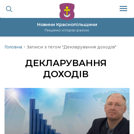
Новини Краснопільщини
Пишемо історію разом.
Головна
Записи з тегом "Декларування доходів"
ційна політика
ДЕКЛАРУВАННЯ
да
ДОХОДІВ
я
а
нал
ура