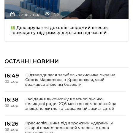
153
27.06.2024
Декларування доходів: свідомий внесок
громадян у підтримку держави під час вій...
шення
ОСТАННІ НОВИНИ
ти
16:49
Підтвердилася загибель захисника України
Сергія Маркелова з Краснопілля, який
05 сер
вважався зниклим безвісти
16:38
Засідання виконкому Краснопільської
селищної ради: 27,6 млн грн компенсацій за
05 сер
знищене житло та соціальний захист дітей
16:26
Краснопільщина під ворожими ударами: у
лікарні помер поранений чоловік, є нова
05 сер
постраждала