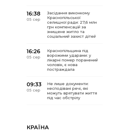
16:38
Засідання виконкому
Краснопільської
05 сер
селищної ради: 27,6 млн
грн компенсацій за
знищене житло та
соціальний захист дітей
16:26
Краснопільщина під
ворожими ударами: у
05 сер
лікарні помер поранений
чоловік, є нова
постраждала
09:33
Не лише документи:
несподівані речі, які
05 сер
можуть врятувати життя
під час обстрілу
09:26
Що робити, якщо в
нотаріальному документі
05 сер
виявлено описку?
КРАЇНА