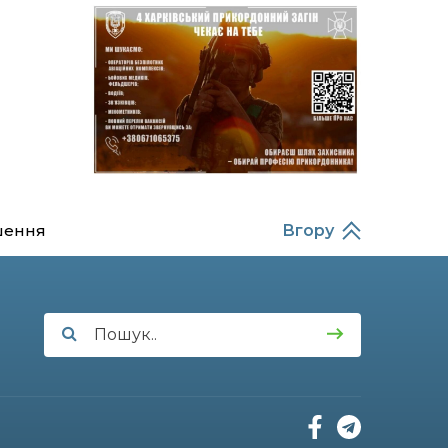
14:37
Захищав кордон до
останнього подиху:
21 лип
пам’яті полеглого
прикордонника
Олександра Кичаня
(ВІДЕО)
11:28
Від штанги до «крил»: як
спорт і характер
21 лип
колишнього
паверліфтера гартують
перемогу на Донеччині
шення
Вгору
11:19
На щиті повертається
додому: Краснопільська
21 лип
громада втратила 27-
річного Захисника Сергія
Балабаєнка
11:00
Музей, який був частиною
життя
19 лип