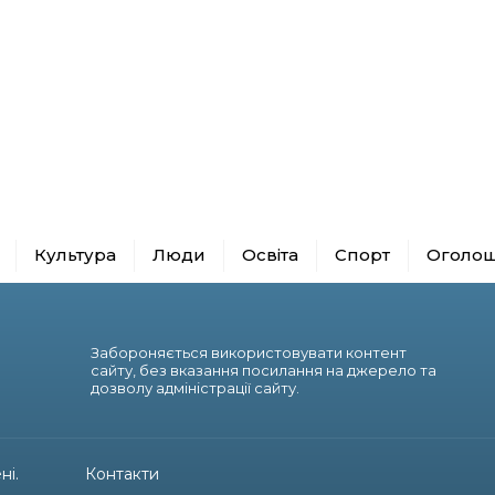
Культура
Люди
Освіта
Спорт
Оголо
Забороняється використовувати контент
сайту, без вказання посилання на джерело та
дозволу адміністрації сайту.
ні.
Контакти