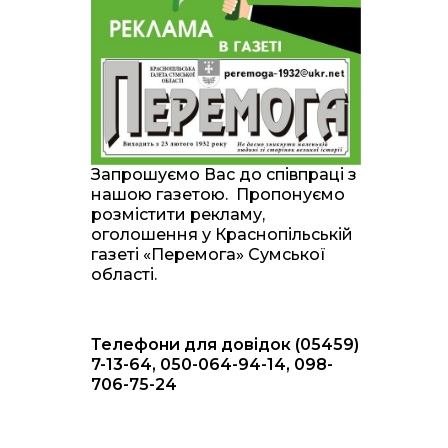
20:00
Житлові сертифікати,
підготовка до зими та
28 лип
підтримка ВПО: підсумки
засідання виконкому
Краснопільської
селищної ради
10:36
Валентина Масалітіна:
«Нас тримає віра в
28 лип
Запрошуємо Вас до співпраці з
Перемогу і повернення
нашою газетою. Пропонуємо
додому»
розмістити рекламу,
оголошення у Краснопільській
10:31
Знову біль… Знову
газеті «Перемога» Сумської
втрата… На щиті
28 лип
області.
повертається захисник
України Богдан Ємець
Телефони для довідок (05459)
16:57
Обмежено придатний,
але безмежно
7-13-64, 050-064-94-14, 098-
24 лип
вмотивований: Як
706-75-24
колишній лісівник став
асом артилерії