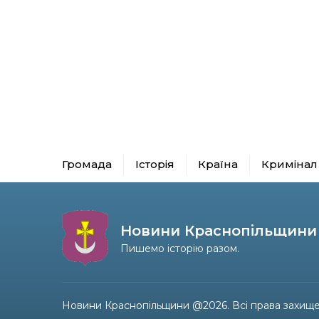
Громада
Історія
Країна
Кримінал
Новини Краснопільщини
Пишемо історію разом.
Новини Краснопільщини @2026. Всі права захище