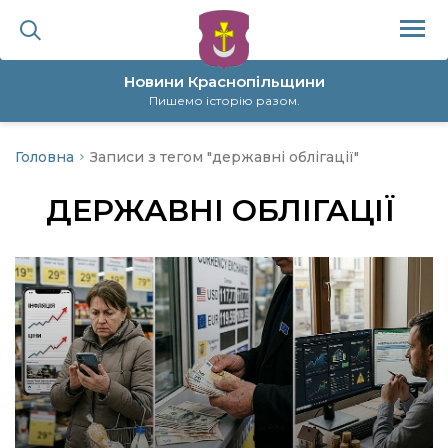
Новини Краснопільщини
Пишемо історію разом.
Головна
Записи з тегом "державні облігації"
ційна політика
ДЕРЖАВНІ ОБЛІГАЦІЇ
да
я
а
нал
ура