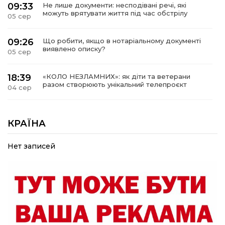
09:33
Не лише документи: несподівані речі, які
можуть врятувати життя під час обстрілу
05 сер
09:26
Що робити, якщо в нотаріальному документі
виявлено описку?
05 сер
18:39
«КОЛО НЕЗЛАМНИХ»: як діти та ветерани
разом створюють унікальний телепроєкт
04 сер
09:52
Родина Степаненків: від квітучого
прикордоння до втраченого дому
КРАЇНА
04 сер
Нет записей
19:36
Пишіть листи самому собі, або як уникнути
маніпуляційбез конфліктів
30 лип
19:29
«Все закінчиться, приїду й одружуся…»: Пам’яті
26-річного Захисника Богдана Ємця (ВІДЕО)
30 лип
20:06
Паливо по 100 грн та ризик дефіциту: чому в