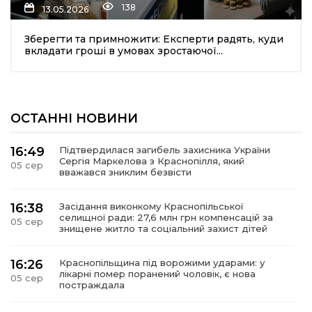
138
13.05.2026
Зберегти та примножити: Експерти радять, куди
вкладати гроші в умовах зростаючої...
ОСТАННІ НОВИНИ
шення
16:49
Підтвердилася загибель захисника України
Сергія Маркелова з Краснопілля, який
05 сер
ти
вважався зниклим безвісти
16:38
Засідання виконкому Краснопільської
селищної ради: 27,6 млн грн компенсацій за
05 сер
знищене житло та соціальний захист дітей
16:26
Краснопільщина під ворожими ударами: у
лікарні помер поранений чоловік, є нова
05 сер
постраждала