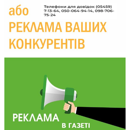
Україні різко зростають ціни на АЗС
28 лип
20:00
Житлові сертифікати, підготовка до зими та
підтримка ВПО: підсумки засідання виконкому
28 лип
Краснопільської селищної ради
10:36
Валентина Масалітіна: «Нас тримає віра в
Перемогу і повернення додому»
28 лип
10:31
Знову біль… Знову втрата… На щиті
повертається захисник України Богдан Ємець
28 лип
16:57
Обмежено придатний, але безмежно
вмотивований: Як колишній лісівник став асом
24 лип
артилерії
16:34
490 пацієнтів та 15 відвіданих сіл: МБФ
«Альянс громадського здоров’я» підбив
24 лип
підсумки роботи мобільних клінік у Сумській
області