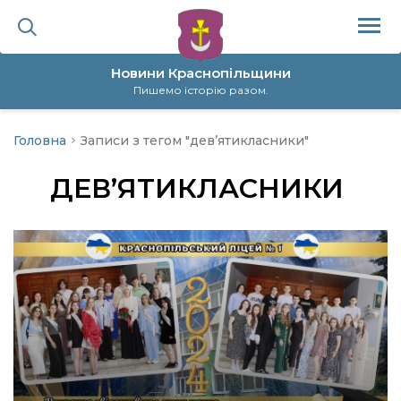
Новини Краснопільщини
Пишемо історію разом.
Головна
Записи з тегом "дев’ятикласники"
ційна політика
ДЕВ’ЯТИКЛАСНИКИ
да
я
а
нал
ура