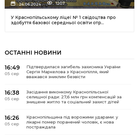
1207
24.06.2024
У Краснопільському ліцеї № 1 свідоцтва про
здобуття базової середньої освіти отр...
ОСТАННІ НОВИНИ
шення
16:49
Підтвердилася загибель захисника України
Сергія Маркелова з Краснопілля, який
05 сер
ти
вважався зниклим безвісти
16:38
Засідання виконкому Краснопільської
селищної ради: 27,6 млн грн компенсацій за
05 сер
знищене житло та соціальний захист дітей
16:26
Краснопільщина під ворожими ударами: у
лікарні помер поранений чоловік, є нова
05 сер
постраждала