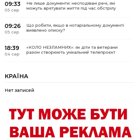
09:33
Не лише документи: несподівані речі, які
можуть врятувати життя під час обстрілу
05 сер
09:26
Що робити, якщо в нотаріальному документі
виявлено описку?
05 сер
18:39
«КОЛО НЕЗЛАМНИХ»: як діти та ветерани
разом створюють унікальний телепроєкт
04 сер
09:52
Родина Степаненків: від квітучого
прикордоння до втраченого дому
КРАЇНА
04 сер
Нет записей
19:36
Пишіть листи самому собі, або як уникнути
маніпуляційбез конфліктів
30 лип
19:29
«Все закінчиться, приїду й одружуся…»: Пам’яті
26-річного Захисника Богдана Ємця (ВІДЕО)
30 лип
20:06
Паливо по 100 грн та ризик дефіциту: чому в