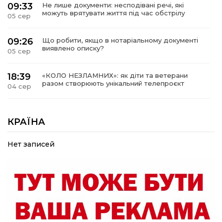
09:33
Не лише документи: несподівані речі, які
можуть врятувати життя під час обстрілу
05 сер
09:26
Що робити, якщо в нотаріальному документі
виявлено описку?
05 сер
18:39
«КОЛО НЕЗЛАМНИХ»: як діти та ветерани
разом створюють унікальний телепроєкт
04 сер
09:52
Родина Степаненків: від квітучого
прикордоння до втраченого дому
КРАЇНА
04 сер
Нет записей
19:36
Пишіть листи самому собі, або як уникнути
маніпуляційбез конфліктів
30 лип
19:29
«Все закінчиться, приїду й одружуся…»: Пам’яті
26-річного Захисника Богдана Ємця (ВІДЕО)
30 лип
20:06
Паливо по 100 грн та ризик дефіциту: чому в