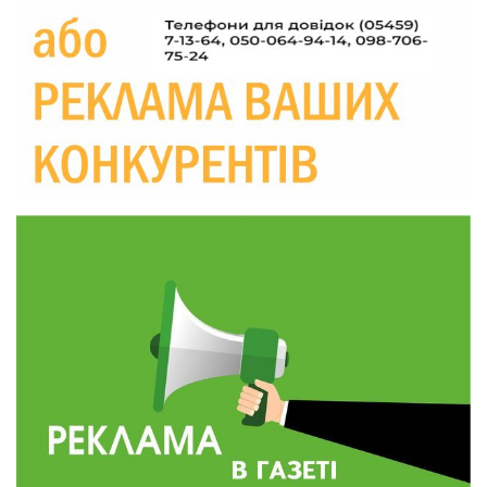
Україні різко зростають ціни на АЗС
28 лип
20:00
Житлові сертифікати, підготовка до зими та
підтримка ВПО: підсумки засідання виконкому
28 лип
Краснопільської селищної ради
10:36
Валентина Масалітіна: «Нас тримає віра в
Перемогу і повернення додому»
28 лип
10:31
Знову біль… Знову втрата… На щиті
повертається захисник України Богдан Ємець
28 лип
16:57
Обмежено придатний, але безмежно
вмотивований: Як колишній лісівник став асом
24 лип
артилерії
16:34
490 пацієнтів та 15 відвіданих сіл: МБФ
«Альянс громадського здоров’я» підбив
24 лип
підсумки роботи мобільних клінік у Сумській
області