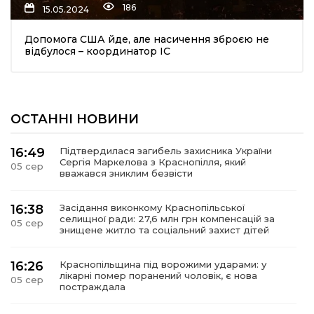
186
15.05.2024
Допомога США йде, але насичення зброєю не
відбулося – координатор ІС
ОСТАННІ НОВИНИ
шення
16:49
Підтвердилася загибель захисника України
Сергія Маркелова з Краснопілля, який
05 сер
ти
вважався зниклим безвісти
16:38
Засідання виконкому Краснопільської
селищної ради: 27,6 млн грн компенсацій за
05 сер
знищене житло та соціальний захист дітей
16:26
Краснопільщина під ворожими ударами: у
лікарні помер поранений чоловік, є нова
05 сер
постраждала