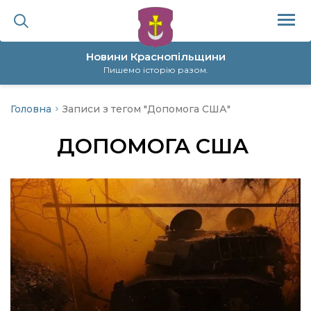
Новини Краснопільщини
Пишемо історію разом.
Головна
Записи з тегом "Допомога США"
ційна політика
ДОПОМОГА США
да
я
а
нал
ура