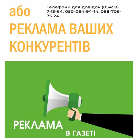
прикордоння до втраченого дому
04 сер
19:36
Пишіть листи самому собі, або як уникнути
маніпуляційбез конфліктів
30 лип
19:29
«Все закінчиться, приїду й одружуся…»: Пам’яті
26-річного Захисника Богдана Ємця (ВІДЕО)
30 лип
20:06
Паливо по 100 грн та ризик дефіциту: чому в
Україні різко зростають ціни на АЗС
28 лип
20:00
Житлові сертифікати, підготовка до зими та
підтримка ВПО: підсумки засідання виконкому
28 лип
Краснопільської селищної ради
10:36
Валентина Масалітіна: «Нас тримає віра в
Перемогу і повернення додому»
28 лип
10:31
Знову біль… Знову втрата… На щиті
повертається захисник України Богдан Ємець
28 лип