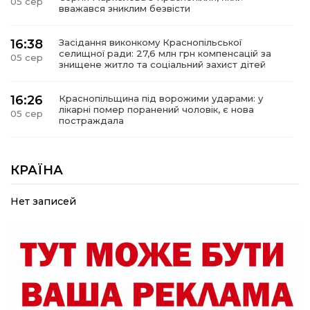
05 сер
вважався зниклим безвісти
16:38
Засідання виконкому Краснопільської
селищної ради: 27,6 млн грн компенсацій за
05 сер
знищене житло та соціальний захист дітей
16:26
Краснопільщина під ворожими ударами: у
лікарні помер поранений чоловік, є нова
05 сер
постраждала
09:33
Не лише документи: несподівані речі, які
можуть врятувати життя під час обстрілу
КРАЇНА
05 сер
Нет записей
09:26
Що робити, якщо в нотаріальному документі
виявлено описку?
05 сер
18:39
«КОЛО НЕЗЛАМНИХ»: як діти та ветерани
разом створюють унікальний телепроєкт
04 сер
09:52
Родина Степаненків: від квітучого