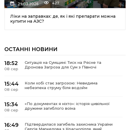
427
29.03.2026
Ліки на заправках: де, як і які препарати можна
купити на АЗС?
ОСТАННІ НОВИНИ
шення
18:52
Ситуація на Сумщині: Тиск на Рясне та
Дронова Загроза для Сум з Півночі
08 сер
ти
15:44
Коли хобі стає загрозою: Невидима
небезпека струму біля водойм
08 сер
15:34
«По документах я ніхто»: історія цивільної
дружини загиблого воїна
08 сер
16:49
Підтвердилася загибель захисника України
Сергія Маркелова з Краснопілля, який