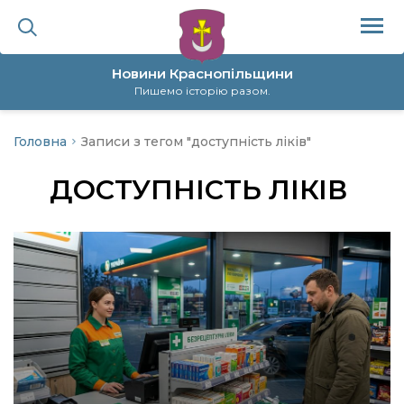
Новини Краснопільщини
Пишемо історію разом.
Головна
Записи з тегом "доступність ліків"
ційна політика
ДОСТУПНІСТЬ ЛІКІВ
да
я
а
нал
ура