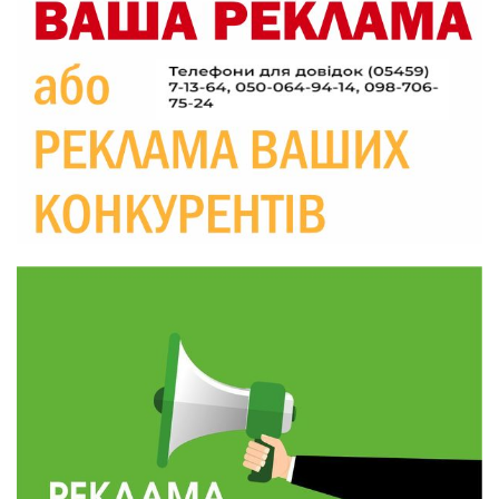
09:52
Родина Степаненків: від квітучого
прикордоння до втраченого дому
04 сер
19:36
Пишіть листи самому собі, або як уникнути
маніпуляційбез конфліктів
30 лип
19:29
«Все закінчиться, приїду й одружуся…»: Пам’яті
26-річного Захисника Богдана Ємця (ВІДЕО)
30 лип
20:06
Паливо по 100 грн та ризик дефіциту: чому в
Україні різко зростають ціни на АЗС
28 лип
20:00
Житлові сертифікати, підготовка до зими та
підтримка ВПО: підсумки засідання виконкому
28 лип
Краснопільської селищної ради
10:36
Валентина Масалітіна: «Нас тримає віра в
Перемогу і повернення додому»
28 лип