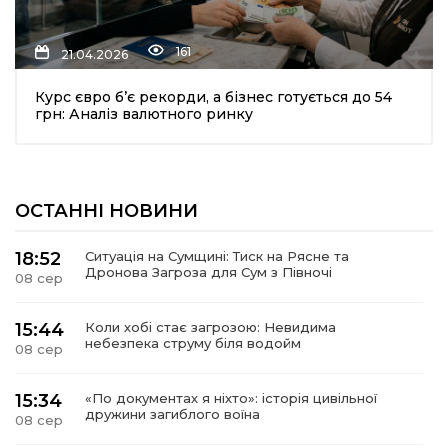
161
21.04.2026
Курс євро б’є рекорди, а бізнес готується до 54
грн: Аналіз валютного ринку
шення
ОСТАННІ НОВИНИ
ти
18:52
Ситуація на Сумщині: Тиск на Рясне та
Дронова Загроза для Сум з Півночі
08 сер
15:44
Коли хобі стає загрозою: Невидима
небезпека струму біля водойм
08 сер
15:34
«По документах я ніхто»: історія цивільної
дружини загиблого воїна
08 сер