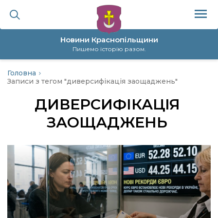
Новини Краснопільщини
Пишемо історію разом.
Головна
ційна політика
Записи з тегом "диверсифікація заощаджень"
ДИВЕРСИФІКАЦІЯ
да
ЗАОЩАДЖЕНЬ
я
а
нал
ура