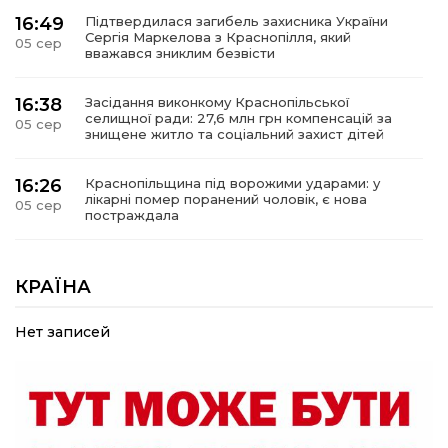
16:49
Підтвердилася загибель захисника України
Сергія Маркелова з Краснопілля, який
05 сер
вважався зниклим безвісти
16:38
Засідання виконкому Краснопільської
селищної ради: 27,6 млн грн компенсацій за
05 сер
знищене житло та соціальний захист дітей
16:26
Краснопільщина під ворожими ударами: у
лікарні помер поранений чоловік, є нова
05 сер
постраждала
09:33
Не лише документи: несподівані речі, які
можуть врятувати життя під час обстрілу
КРАЇНА
05 сер
Нет записей
09:26
Що робити, якщо в нотаріальному документі
виявлено описку?
05 сер
18:39
«КОЛО НЕЗЛАМНИХ»: як діти та ветерани
разом створюють унікальний телепроєкт
04 сер