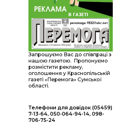
20:00
Житлові сертифікати,
підготовка до зими та
28 лип
підтримка ВПО: підсумки
засідання виконкому
Краснопільської
селищної ради
10:36
Валентина Масалітіна:
«Нас тримає віра в
28 лип
Запрошуємо Вас до співпраці з
Перемогу і повернення
нашою газетою. Пропонуємо
додому»
розмістити рекламу,
оголошення у Краснопільській
10:31
Знову біль… Знову
газеті «Перемога» Сумської
втрата… На щиті
28 лип
області.
повертається захисник
України Богдан Ємець
Телефони для довідок (05459)
16:57
Обмежено придатний,
але безмежно
7-13-64, 050-064-94-14, 098-
24 лип
вмотивований: Як
706-75-24
колишній лісівник став
асом артилерії