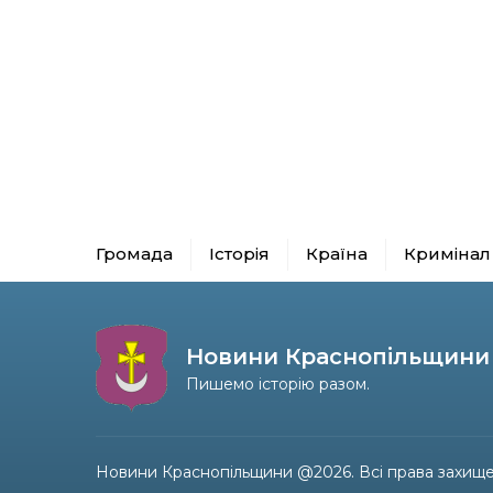
Громада
Історія
Країна
Кримінал
Новини Краснопільщини
Пишемо історію разом.
Новини Краснопільщини @2026. Всі права захище