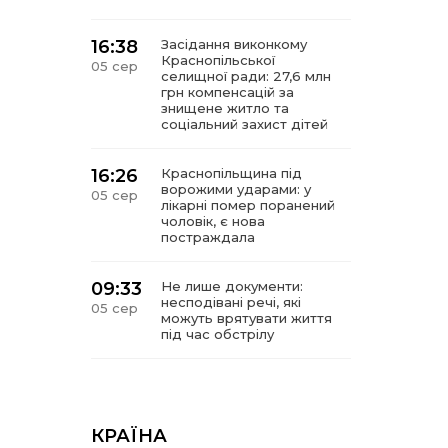
16:38
Засідання виконкому
Краснопільської
05 сер
селищної ради: 27,6 млн
грн компенсацій за
знищене житло та
соціальний захист дітей
16:26
Краснопільщина під
ворожими ударами: у
05 сер
лікарні помер поранений
чоловік, є нова
постраждала
09:33
Не лише документи:
несподівані речі, які
05 сер
можуть врятувати життя
під час обстрілу
09:26
Що робити, якщо в
нотаріальному документі
05 сер
виявлено описку?
КРАЇНА