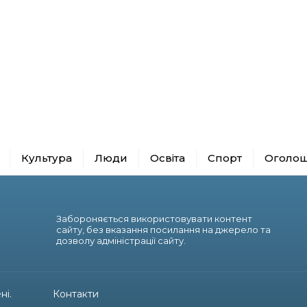
Культура
Люди
Освіта
Спорт
Оголо
Забороняється використовувати контент
сайту, без вказання посилання на джерело та
дозволу адміністрації сайту.
ні.
Контакти