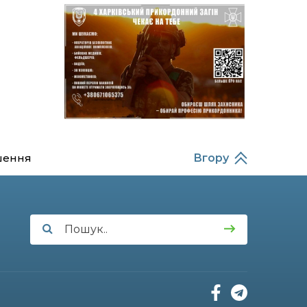
14:37
Захищав кордон до
останнього подиху:
21 лип
пам’яті полеглого
прикордонника
Олександра Кичаня
(ВІДЕО)
11:28
Від штанги до «крил»: як
спорт і характер
21 лип
колишнього
паверліфтера гартують
перемогу на Донеччині
шення
Вгору
11:19
На щиті повертається
додому: Краснопільська
21 лип
громада втратила 27-
річного Захисника Сергія
Балабаєнка
11:00
Музей, який був частиною
життя
19 лип