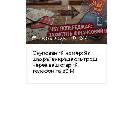
314
18.04.2026
Окупований номер: Як
шахраї викрадають гроші
через ваш старий
телефон та eSIM