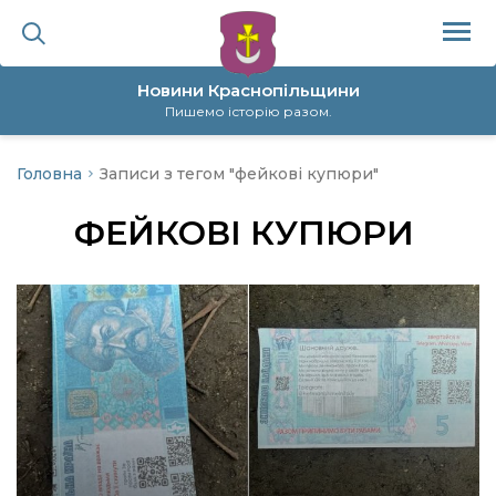
Новини Краснопільщини
Пишемо історію разом.
Головна
Записи з тегом "фейкові купюри"
ційна політика
ФЕЙКОВІ КУПЮРИ
да
я
а
нал
ура