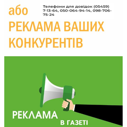
Україні різко зростають ціни на АЗС
28 лип
20:00
Житлові сертифікати, підготовка до зими та
підтримка ВПО: підсумки засідання виконкому
28 лип
Краснопільської селищної ради
10:36
Валентина Масалітіна: «Нас тримає віра в
Перемогу і повернення додому»
28 лип
10:31
Знову біль… Знову втрата… На щиті
повертається захисник України Богдан Ємець
28 лип
16:57
Обмежено придатний, але безмежно
вмотивований: Як колишній лісівник став асом
24 лип
артилерії
16:34
490 пацієнтів та 15 відвіданих сіл: МБФ
«Альянс громадського здоров’я» підбив
24 лип
підсумки роботи мобільних клінік у Сумській
області