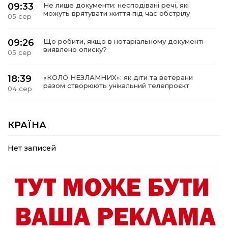
09:33
Не лише документи: несподівані речі, які
можуть врятувати життя під час обстрілу
05 сер
09:26
Що робити, якщо в нотаріальному документі
виявлено описку?
05 сер
18:39
«КОЛО НЕЗЛАМНИХ»: як діти та ветерани
разом створюють унікальний телепроєкт
04 сер
09:52
Родина Степаненків: від квітучого
прикордоння до втраченого дому
КРАЇНА
04 сер
Нет записей
19:36
Пишіть листи самому собі, або як уникнути
маніпуляційбез конфліктів
30 лип
19:29
«Все закінчиться, приїду й одружуся…»: Пам’яті
26-річного Захисника Богдана Ємця (ВІДЕО)
30 лип
20:06
Паливо по 100 грн та ризик дефіциту: чому в