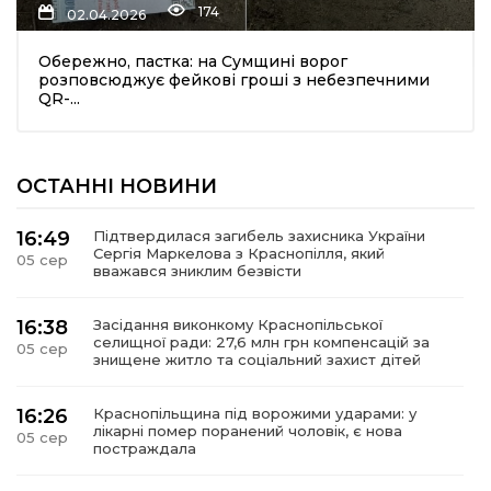
174
02.04.2026
Обережно, пастка: на Сумщині ворог
розповсюджує фейкові гроші з небезпечними
QR-...
ОСТАННІ НОВИНИ
шення
16:49
Підтвердилася загибель захисника України
Сергія Маркелова з Краснопілля, який
05 сер
ти
вважався зниклим безвісти
16:38
Засідання виконкому Краснопільської
селищної ради: 27,6 млн грн компенсацій за
05 сер
знищене житло та соціальний захист дітей
16:26
Краснопільщина під ворожими ударами: у
лікарні помер поранений чоловік, є нова
05 сер
постраждала