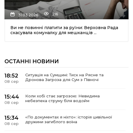
216
31.03.2026
Ви не повинні платити за руїни: Верховна Рада
скасувала комуналку для мешканців ...
шення
ОСТАННІ НОВИНИ
ти
18:52
Ситуація на Сумщині: Тиск на Рясне та
Дронова Загроза для Сум з Півночі
08 сер
15:44
Коли хобі стає загрозою: Невидима
небезпека струму біля водойм
08 сер
15:34
«По документах я ніхто»: історія цивільної
дружини загиблого воїна
08 сер