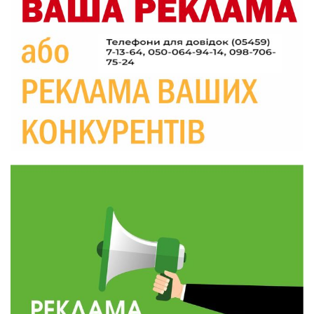
09:52
Родина Степаненків: від квітучого
прикордоння до втраченого дому
04 сер
19:36
Пишіть листи самому собі, або як уникнути
маніпуляційбез конфліктів
30 лип
19:29
«Все закінчиться, приїду й одружуся…»: Пам’яті
26-річного Захисника Богдана Ємця (ВІДЕО)
30 лип
20:06
Паливо по 100 грн та ризик дефіциту: чому в
Україні різко зростають ціни на АЗС
28 лип
20:00
Житлові сертифікати, підготовка до зими та
підтримка ВПО: підсумки засідання виконкому
28 лип
Краснопільської селищної ради
10:36
Валентина Масалітіна: «Нас тримає віра в
Перемогу і повернення додому»
28 лип