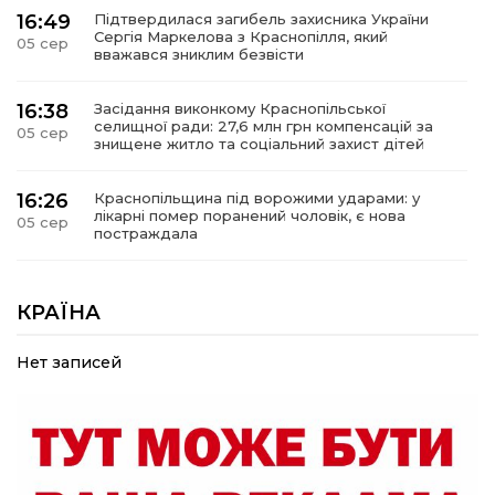
16:49
Підтвердилася загибель захисника України
Сергія Маркелова з Краснопілля, який
05 сер
вважався зниклим безвісти
16:38
Засідання виконкому Краснопільської
селищної ради: 27,6 млн грн компенсацій за
05 сер
знищене житло та соціальний захист дітей
16:26
Краснопільщина під ворожими ударами: у
лікарні помер поранений чоловік, є нова
05 сер
постраждала
09:33
Не лише документи: несподівані речі, які
можуть врятувати життя під час обстрілу
КРАЇНА
05 сер
Нет записей
09:26
Що робити, якщо в нотаріальному документі
виявлено описку?
05 сер
18:39
«КОЛО НЕЗЛАМНИХ»: як діти та ветерани
разом створюють унікальний телепроєкт
04 сер