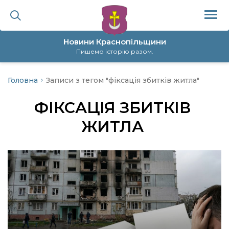
Новини Краснопільщини
Пишемо історію разом.
Головна
Записи з тегом "фіксація збитків житла"
ційна політика
ФІКСАЦІЯ ЗБИТКІВ
да
ЖИТЛА
я
а
нал
ура